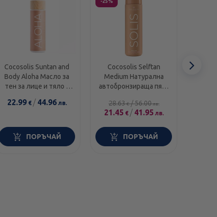
-25%
Сл
Cocosolis Suntan and
Cocosolis Selftan
Cocoso
Body Aloha Масло за
Medium Натурална
Почис
еле
тен за лице и тяло с
автобронзираща пяна
лице 
кокосово масло
средно наситен
бала
22.99
/
44.96
19.4
28.63
/
56.00
€
лв.
€
лв.
x110мл
нюанс х200 мл
21.45
/
41.95
€
лв.
ПОРЪЧАЙ
ПОРЪЧАЙ