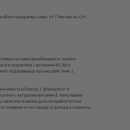
ълбоко подхранва с микс от 7 био масла. Сет
ктивна съставка (комбинация от зелено
ата е подсилена с витамини B3, B6 и
 имат подхранващо косъма действие. С
 й мекота и блясък. С формула от 8
огатени с натурален витамин Е. Използвано
, нанесено в малки дози по крайчетата на
 от влиянието на слънцето, вятъра и солената