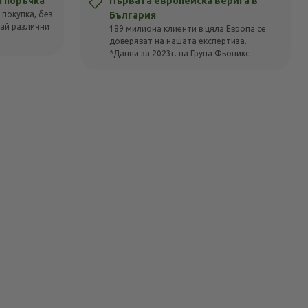
а поръчка
Първата европейска верига в
 покупка, без
България
вай различни
189 милиона клиенти в цяла Европа се
доверяват на нашата експертиза.
*Данни за 2023г. на Група Фьоникс