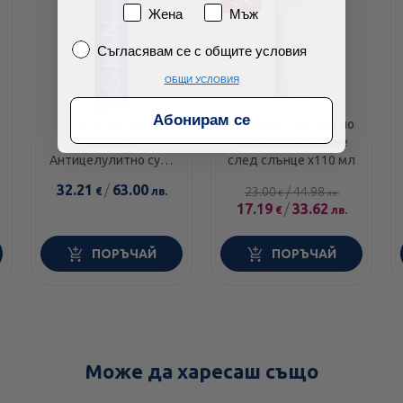
-25%
Пол
Жена
Мъж
Съгласявам се с общите условия
Съгласявам се с общите условия
ОБЩИ УСЛОВИЯ
Абонирам се
Cocosolis Anti-
Cocosolis Cool Масло
Celluilite
за възстановяване
Антицелулитно сухо
след слънце х110 мл
масло х200 мл
32.21
/
63.00
23.00
/
44.98
€
лв.
€
лв.
17.19
/
33.62
€
лв.
ПОРЪЧАЙ
ПОРЪЧАЙ
Може да харесаш също