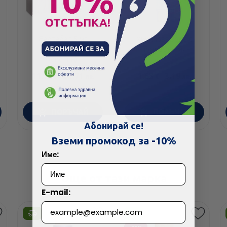
Беотебал 5 мг
Хининова вода с
таблетки x 30
помпа 300 мл
(биотин)
11.10
/
21.71
1.63
/
3.19
€
лв.
€
лв.
ПОРЪЧАЙ
ПОРЪЧАЙ
Абонирай се!
Вземи промокод за -10%
Име:
Още от тази марка
E-mail:
Етикети