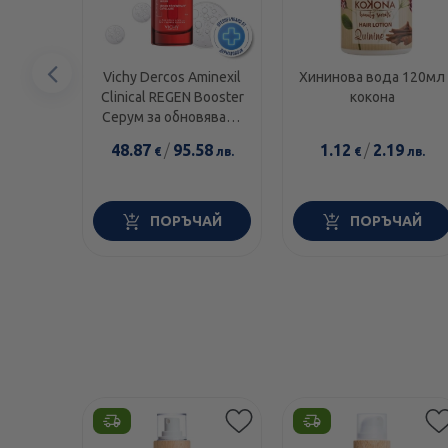
Предишен
Vichy Dercos Aminexil
Хининова вода 120мл
Clinical REGEN Booster
кокона
елемент
Серум за обновяване
на косата 90мл
48.87
/
95.58
1.12
/
2.19
€
лв.
€
лв.
932080
ПОРЪЧАЙ
ПОРЪЧАЙ