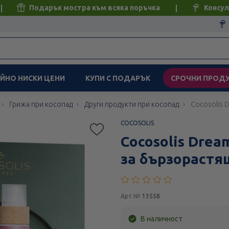
Подарък мостра към всяка поръчка
Консул
ЙНО НИСКИ ЦЕНИ
КУПИ С ПОДАРЪК
СРОЧНИ ПРОД
Грижа при косопад
Други продукти при косопад
Cocosolis 
COCOSOLIS
Cocosolis Drea
за бързорастя
Арт.№
13558
В наличност