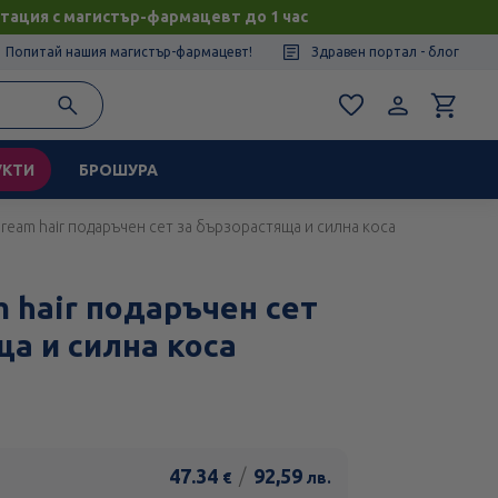
тация с магистър-фармацевт до 1 час
Попитай нашия магистър-фармацевт!
Здравен портал - блог
УКТИ
БРОШУРА
Dream hair подаръчен сет за бързорастяща и силна коса
m hair подаръчен сет
ща и силна коса
47.34
/
92,59
€
лв.