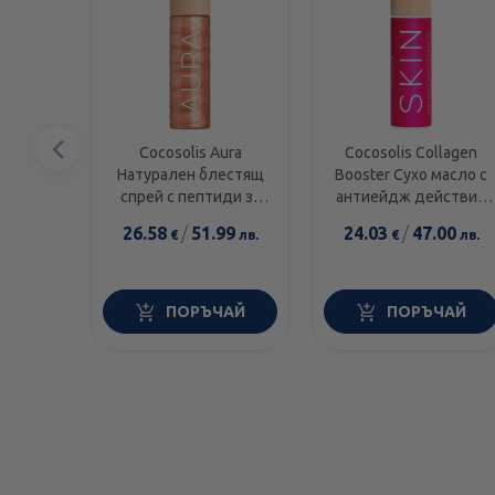
Предишен
Cocosolis Aura
Cocosolis Collagen
Натурален блестящ
Booster Сухо масло с
елемент
спрей с пептиди за
антиейдж действие
лице, тяло и коса
х110 мл
26.58
/
51.99
24.03
/
47.00
€
лв.
€
лв.
100мл
ПОРЪЧАЙ
ПОРЪЧАЙ