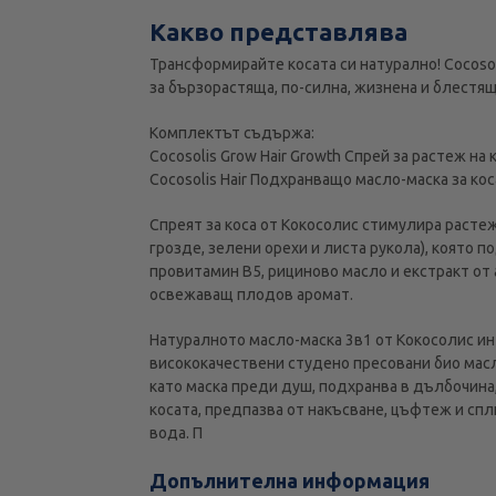
Какво представлява
Трансформирайте косата си натурално! Cocosol
за бързорастяща, по-силна, жизнена и блестящ
Комплектът съдържа:
Cocosolis Grow Hair Growth Спрей за растеж на 
Cocosolis Hair Подхранващо масло-маска за кос
Спреят за коса от Кокосолис стимулира расте
грозде, зелени орехи и листа рукола), която 
провитамин B5, рициново масло и екстракт от
освежаващ плодов аромат.
Натуралното масло-маска 3в1 от Кокосолис инт
висококачествени студено пресовани био масла
като маска преди душ, подхранва в дълбочина,
косата, предпазва от накъсване, цъфтеж и спл
вода. П
Допълнителна информация