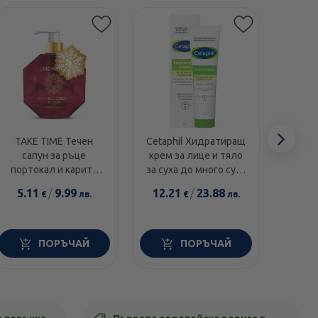
Етикети
Сл
TAKE TIME Течен
Cetaphil Хидратиращ
Swans
сапун за ръце
крем за лице и тяло
1000I
еле
портокал и карите
за суха до много суха
диамант 300мл
и чувствителна кожа
5.11
/
9.99
12.21
/
23.88
14.0
€
лв.
€
лв.
100г
ПОРЪЧАЙ
ПОРЪЧАЙ