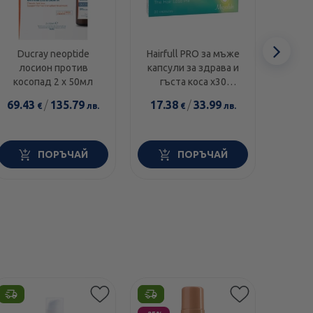
Сл
Ducray neoptide
Hairfull PRO за мъже
Duc
лосион против
капсули за здрава и
Подс
еле
косопад 2 х 50мл
гъста коса х30
прот
Magnalabs
69.43
/
135.79
17.38
/
33.99
20.9
€
лв.
€
лв.
ПОРЪЧАЙ
ПОРЪЧАЙ
Етикети