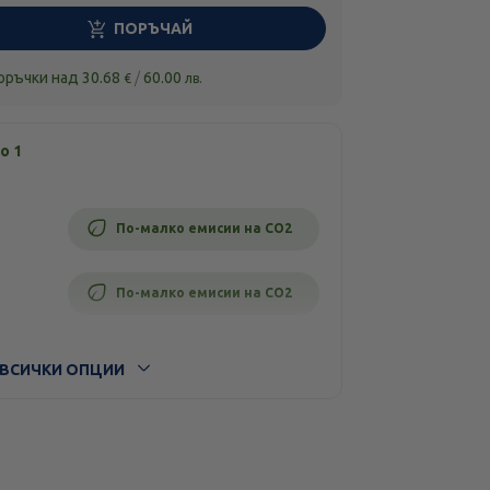
ПОРЪЧАЙ
поръчки над
30.68
/
60.00
€
лв.
о 1
По-малко емисии на CO2
По-малко емисии на CO2
ВСИЧКИ ОПЦИИ