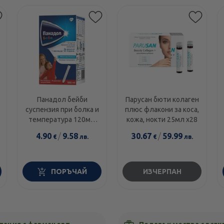
Панадол бейби
Парусан бюти колаген
суспензия при болка и
плюс флакони за коса,
температура 120мг/
кожа, нокти 25мл х28
5мл 100мл
4.90
/
9.58
30.67
/
59.99
€
лв.
€
лв.
ПОРЪЧАЙ
ИЗЧЕРПАН