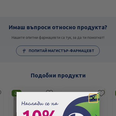
Имаш въпроси относно продукта?
Нашите опитни фармацевти са тук, за да ти помогнат!
ПОПИТАЙ МАГИСТЪР-ФАРМАЦЕВТ
Подобни продукти