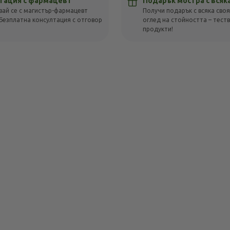
тация с фармацевт
Подарък мостра с всяк
вай се с магистър-фармацевт
Получи подарък с всяка своя
Безплатна консултация с отговор
оглед на стойността – тест
!
продукти!