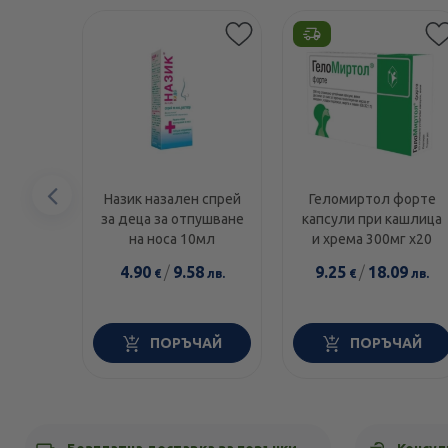
Предишен
Назик назален спрей
Геломиртол форте
за деца за отпушване
капсули при кашлица
елемент
на носа 10мл
и хрема 300мг х20
4.90
/
9.58
9.25
/
18.09
€
лв.
€
лв.
ПОРЪЧАЙ
ПОРЪЧАЙ