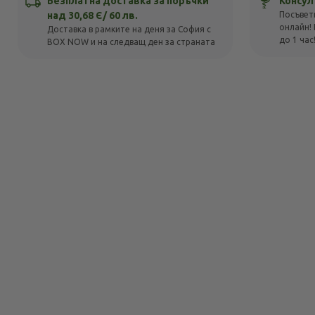
Безплатна доставка за поръчки
Консул
над 30,68 Є/ 60 лв.
Посъвет
онлайн! 
Доставка в рамките на деня за София с
до 1 час
BOX NOW и на следващ ден за страната