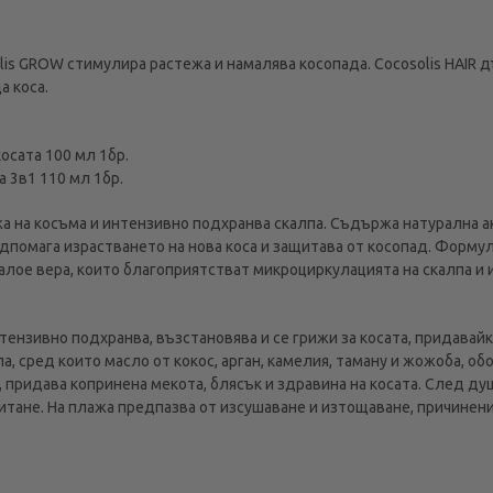
is GROW стимулира растежа и намалява косопада. Cocosolis HAIR д
а коса.
косата 100 мл 1бр.
а 3в1 110 мл 1бр.
жа на косъма и интензивно подхранва скалпа. Съдържа натурална а
подпомага израстването на нова коса и защитава от косопад. Формул
 алое вера, които благоприятстват микроциркулацията на скалпа и
ензивно подхранва, възстановява и се грижи за косата, придавайки
, сред които масло от кокос, арган, камелия, таману и жожоба, об
 придава копринена мекота, блясък и здравина на косата. След душ
итане. На плажа предпазва от изсушаване и изтощаване, причинени