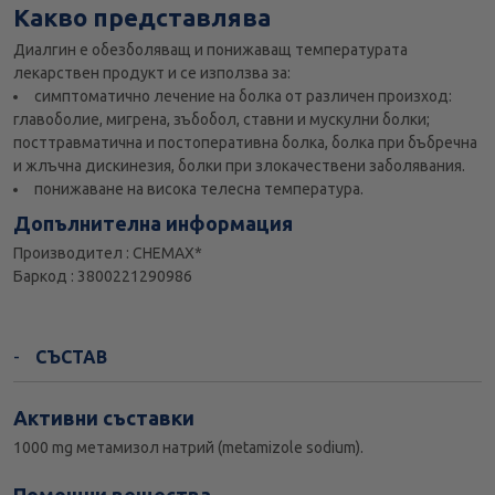
Какво представлява
Диалгин е обезболяващ и понижаващ температурата
лекарствен продукт и се използва за:
симптоматично лечение на болка от различен произход:
главоболие, мигрена, зъбобол, ставни и мускулни болки;
посттравматична и постоперативна болка, болка при бъбречна
и жлъчна дискинезия, болки при злокачествени заболявания.
понижаване на висока телесна температура.
Допълнителна информация
Производител : CHEMAX*
Баркод : 3800221290986
СЪСТАВ
Активни съставки
1000 mg метамизол натрий (metamizole sodium).