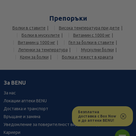
Препоръки
Болки в ставите
Висока температура при дете
Болки в мускулите
Витамин с 1000 мг
Витамин ц 1000 мг
Гел за болки в ставите
Лепенки за температура
Мускулни болки
Крем за болки
Болка и тежест в краката
За BENU
За нас
Локации аптеки BENU
Доставка и транспорт
Безплатна
доставка с Box Now
Връщане и замяна
и до аптеки BENU!
Уведомление за поверителност видеонаблюдение
Кариери