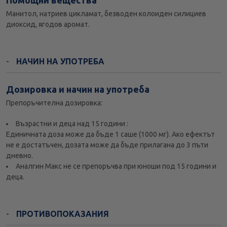
Помощни вещества
Манитол, натриев цикламат, безводен колоиден силициев
диоксид, ягодов аромат.
НАЧИН НА УПОТРЕБА
Дозировка и начин на употреба
Препоръчителна дозировка:
Възрастни и деца над 15 години :
Единичната доза може да бъде 1 саше (1000 мг). Ако ефектът
не е достатъчен, дозата може да бъде прилагана до 3 пъти
дневно.
Аналгин Макс не се препоръчва при юноши под 15 години и
деца.
ПРОТИВОПОКАЗАНИЯ