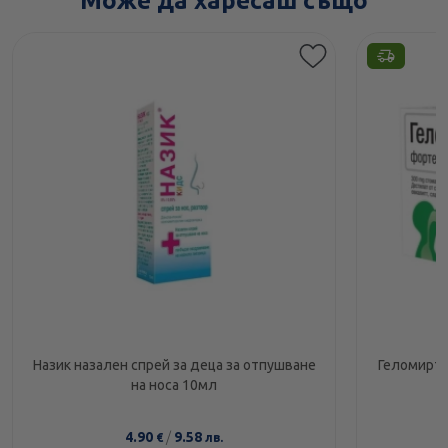
Може да харесаш също
Назик назален спрей за деца за отпушване
Геломирто
на носа 10мл
4.90
/
9.58
€
лв.