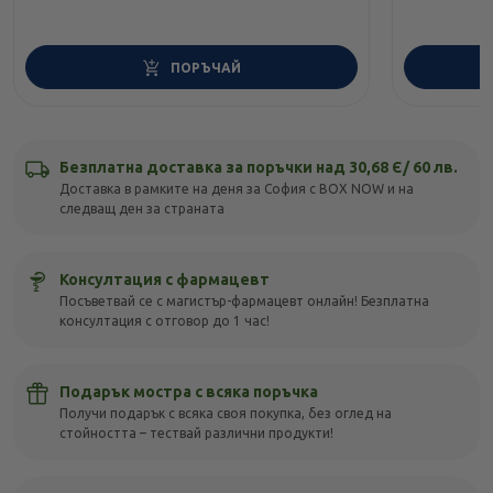
ПОРЪЧАЙ
Безплатна доставка за поръчки над 30,68 Є/ 60 лв.
Доставка в рамките на деня за София с BOX NOW и на
следващ ден за страната
Консултация с фармацевт
Посъветвай се с магистър-фармацевт онлайн! Безплатна
консултация с отговор до 1 час!
Подарък мостра с всяка поръчка
Получи подарък с всяка своя покупка, без оглед на
стойността – тествай различни продукти!