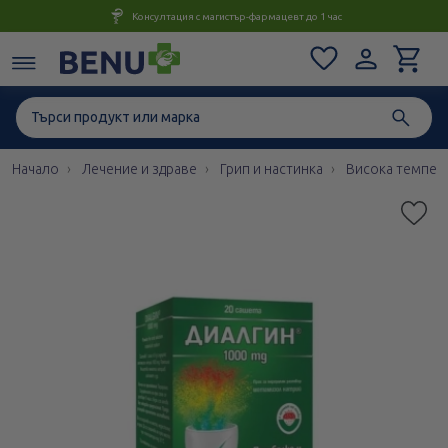
Консултация с магистър-фармацевт до 1 час
Начало
Лечение и здраве
Грип и настинка
Висока темпер