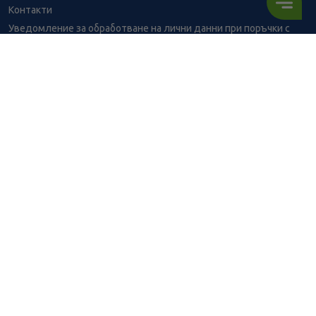
Контакти
Уведомление за обработване на лични данни при поръчки с
доставка до аптека
BENU - Моят здравен експерт
Консултация с фармацевт
7.99
/
15,63
В наличност
€
лв.
Здравен портал - блог
Често задавани въпроси
ПОРЪЧАЙ
ВРЪЗКИ
Изпълнителна агенция по лекарствата
Български фармацевтичен съюз
Българска асоциация на помощник-фармацевтите
Министерство на здравеопазването
Комисия за защита на потребителите