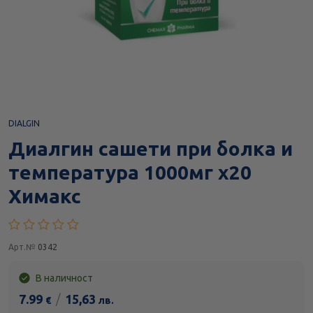
DIALGIN
Диалгин сашети при болка и
температура 1000мг х20
Химакс
Арт.№
0342
В наличност
7.99
/
15,63
€
лв.