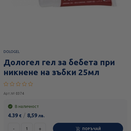
DOLOGEL
Дологел гел за бебета при
никнене на зъбки 25мл
Арт.№
0374
В наличност
4.39
/
8,59
€
лв.
-
+
ПОРЪЧАЙ