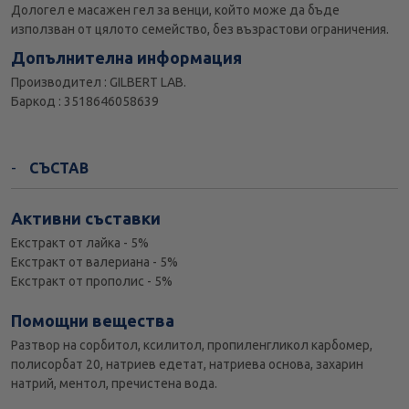
Дологел е масажен гел за венци, който може да бъде
използван от цялото семейство, без възрастови ограничения.
Допълнителна информация
Производител : GILBERT LAB.
Баркод : 3518646058639
СЪСТАВ
Активни съставки
Екстракт от лайка - 5%
Екстракт от валериана - 5%
Екстракт от прополис - 5%
Помощни вещества
Разтвор на сорбитол, ксилитол, пропиленгликол карбомер,
полисорбат 20, натриев едетат, натриева основа, захарин
натрий, ментол, пречистена вода.