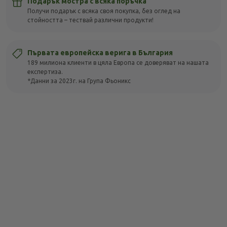
Подарък мостра с всяка поръчка
Получи подарък с всяка своя покупка, без оглед на
стойността – тествай различни продукти!
Първата европейска верига в България
189 милиона клиенти в цяла Европа се доверяват на нашата
експертиза.
*Данни за 2023г. на Група Фьоникс