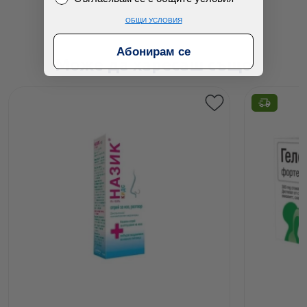
ОБЩИ УСЛОВИЯ
Абонирам се
Може да харесаш също