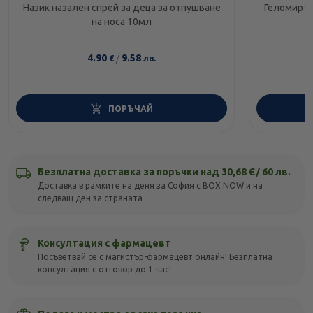
Назик назален спрей за деца за отпушване
Геломирто
на носа 10мл
4.90
/
9.58
€
лв.
ПОРЪЧАЙ
Безплатна доставка за поръчки над 30,68 Є/ 60 лв.
Доставка в рамките на деня за София с BOX NOW и на
следващ ден за страната
Консултация с фармацевт
Посъветвай се с магистър-фармацевт онлайн! Безплатна
консултация с отговор до 1 час!