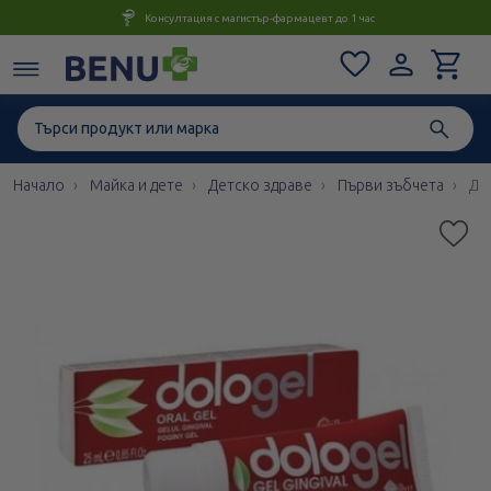
Консултация с магистър-фармацевт до 1 час
Начало
Майка и дете
Детско здраве
Първи зъбчета
До