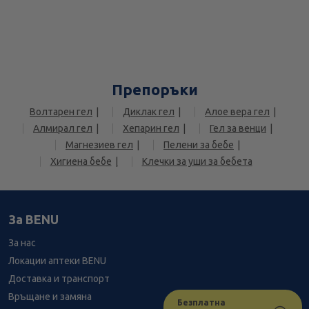
Препоръки
Волтарен гел
Диклак гел
Алое вера гел
Алмирал гел
Хепарин гел
Гел за венци
Магнезиев гел
Пелени за бебе
Хигиена бебе
Клечки за уши за бебета
За BENU
За нас
Локации аптеки BENU
Доставка и транспорт
Връщане и замяна
Безплатна