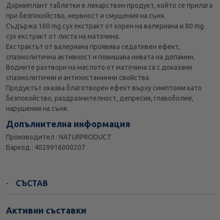
Дормиплант таблетки е лекарствен продукт, който се прилага
при безпокойство, нервност и смущения на съня.
Съдържа 160 mg сух екстракт от корен на валериана и 80 mg
сух екстракт от листа на маточина.
Екстрактът от валериана проявява седативен eфeкт,
спазмолитична активност и повишава нивата на допамин.
Водните разтвори на маслото от маточина са с дoказани
спазмолитични и антихистаминни свойства.
Продуктът оказва благотворен ефект върху симптоми като
безпокойство, раздразнителност, депресия, главоболие,
нарушения на съня.
Допълнителна информация
Производител : NATURPRODUCT
Баркод : 4029916000207
СЪСТАВ
Активни съставки