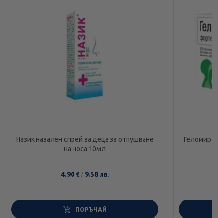
Назик назален спрей за деца за отпушване
Геломирто
на носа 10мл
4.90
/
9.58
€
лв.
ПОРЪЧАЙ