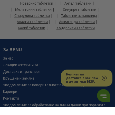
Новарикс таблетки
Ангал таблетки
Мелатонин таблетки
Синупрет таблетки
Спирулина таблетки
Таблетки за кашлица
Аналгин таблетки
Ашваганда таблетки
Калий таблетки
Хондроитин таблетки
За BENU
За нас
Локации аптеки BENU
Доставка и транспорт
Безплатна
доставка с Box Now
Връщане и замяна
и до аптеки BENU!
Уведомление за поверителност видеонаблюдение
Кариери
Контакти
Уведомление за обработване на лични данни при поръчки с
доставка до аптека