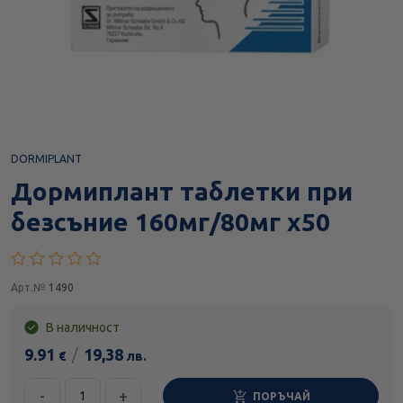
DORMIPLANT
Дормиплант таблетки при
безсъние 160мг/80мг х50
Арт.№
1490
В наличност
9.91
/
19,38
€
лв.
-
+
ПОРЪЧАЙ