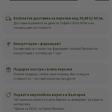
Безплатна доставка за поръчки над 30,68 Є/ 60 лв.
Доставка в рамките на деня за София с BOX NOW и на
следващ ден за страната
Консултация с фармацевт
Посъветвай се с магистър-фармацевт онлайн! Безплатна
консултация с отговор до 1 час!
Подарък мостра с всяка поръчка
Получи подарък с всяка своя покупка, без оглед на
стойността – тествай различни продукти!
Първата европейска верига в България
189 милиона клиенти в цяла Европа се доверяват на нашата
експертиза.
*Данни за 2023г. на Група Фьоникс