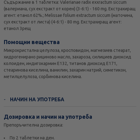
Съдържание в 1 таблетка: Valerianae radix exxractum siccum
(валериана, сух екстракт от корен) (3-6:1) - 160 mg. Eкстрахиращ
агент: етанол 62%.; Melissae folium extractum siccum (маточина,
сух екстракт от листа) (4-6:1) - 80 mg. Eкстрахиращ агент:
етанол 3рещ
Помощни вещества
Микрокристална целулоза, кросповидон, магнезиев стеарат,
хидрогенирано рициново масло, захароза, силициев диоксид
колоиден, индигокармин Е132, титанов диоксид Е171,
стеаринова киселина, ванилин, захарин натрий, симетикон,
метилцелулоза, сорбинова киселина.
НАЧИН НА УПОТРЕБА
Дозировка и начин на употреба
Препоръчителна дозировка:
По 2 таблетки на ден.