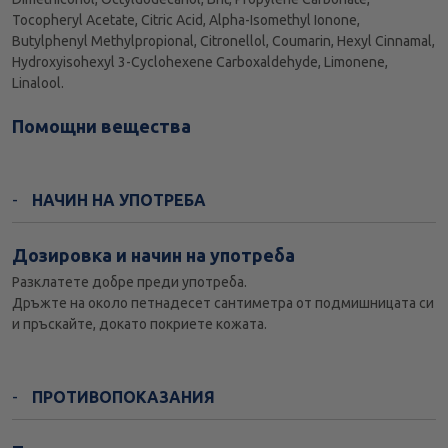
Tocopheryl Acetate, Citric Acid, Alpha-Isomethyl Ionone,
Butylphenyl Methylpropional, Citronellol, Coumarin, Hexyl Cinnamal,
Hydroxyisohexyl 3-Cyclohexene Carboxaldehyde, Limonene,
Linalool.
Помощни вещества
НАЧИН НА УПОТРЕБА
Дозировка и начин на употреба
Разклатете добре преди употреба.
Дръжте на около петнадесет сантиметра от подмишницата си
и пръскайте, докато покриете кожата.
ПРОТИВОПОКАЗАНИЯ