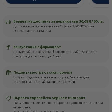
Безплатна доставка за поръчки над 30,68 Є/ 60 лв.
Доставка в рамките на деня за София с BOX NOW и на
следващ ден за страната
Консултация с фармацевт
Посъветвай се с магистър-фармацевт онлайн! Безплатна
консултация с отговор до 1 час!
Подарък мостра с всяка поръчка
Получи подарък с всяка своя покупка, без оглед на
стойността – тествай различни продукти!
Първата европейска верига в България
189 милиона клиенти в цяла Европа се доверяват на нашата
експертиза.
*Данни за 2023г. на Група Фьоникс