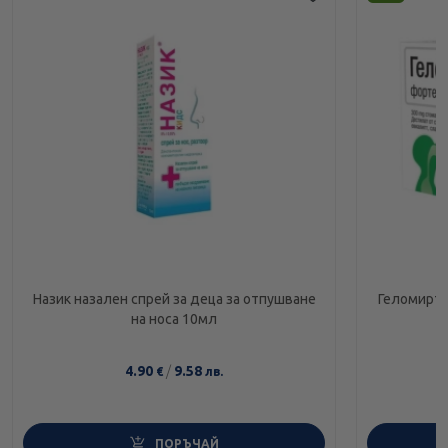
Назик назален спрей за деца за отпушване
Геломирто
на носа 10мл
4.90
/
9.58
€
лв.
ПОРЪЧАЙ