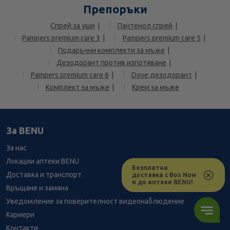
Препоръки
Спрей за уши
Пантенол спрей
Pampers premium care 3
Pampers premium care 5
Подаръчни комплекти за мъже
Дезодорант против изпотяване
Pampers premium care 6
Dove дезодорант
Комплект за мъже
Крем за мъже
За BENU
За нас
Локации аптеки BENU
Безплатна
Доставка и транспорт
доставка с Box Now
и до аптеки BENU!
Връщане и замяна
Уведомление за поверителност видеонаблюдение
Кариери
Контакти