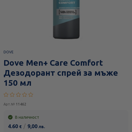
DOVE
Dove Men+ Care Comfort
Дезодорант спрей за мъже
150 мл
Арт.№
11462
В наличност
4.60
/
9,00
€
лв.