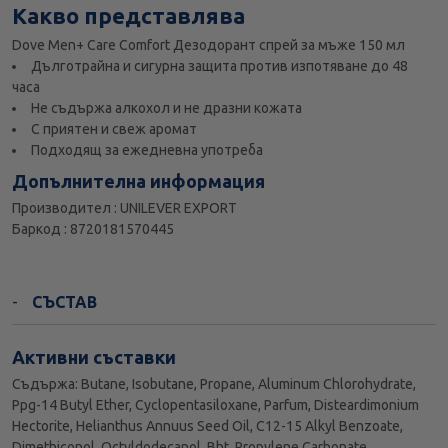
Какво представлява
Dove Men+ Care Comfort Дезодорант спрей за мъже 150 мл
Дълготрайна и сигурна защита против изпотяване до 48
часа
Не съдържа алкохол и не дразни кожата
С приятен и свеж аромат
Подходящ за ежедневна употреба
Допълнителна информация
Производител : UNILEVER EXPORT
Баркод : 8720181570445
СЪСТАВ
Активни съставки
Съдържа: Butane, Isobutane, Propane, Aluminum Chlorohydrate,
Ppg-14 Butyl Ether, Cyclopentasiloxane, Parfum, Disteardimonium
Hectorite, Helianthus Annuus Seed Oil, C12-15 Alkyl Benzoate,
Dimethiconol, Octyldodecanol, Bht, Propylene Carbonate,