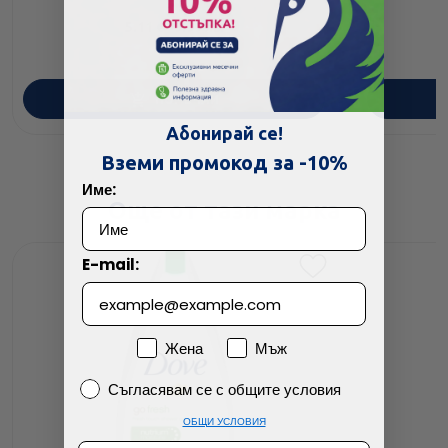
5.11
/
9.99
€
лв.
ПОРЪЧАЙ
Абонирай се!
Вземи промокод за -10%
Име:
Още от тази марка
E-mail:
Пол
Жена
Мъж
Съгласявам се с общите условия
Съгласявам се с общите условия
ОБЩИ УСЛОВИЯ