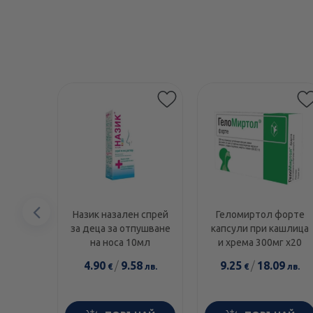
Предишен
Назик назален спрей
Геломиртол форте
за деца за отпушване
капсули при кашлица
елемент
на носа 10мл
и хрема 300мг х20
4.90
/
9.58
9.25
/
18.09
€
лв.
€
лв.