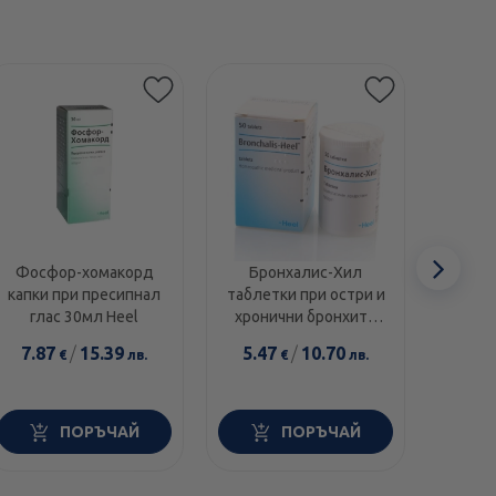
Сл
Фосфор-хомакорд
Бронхалис-Хил
Неуре
капки при пресипнал
таблетки при остри и
при н
еле
глас 30мл Heel
хронични бронхити
проб
х50 Heel
7.87
/
15.39
5.47
/
10.70
6.5
€
лв.
€
лв.
ПОРЪЧАЙ
ПОРЪЧАЙ