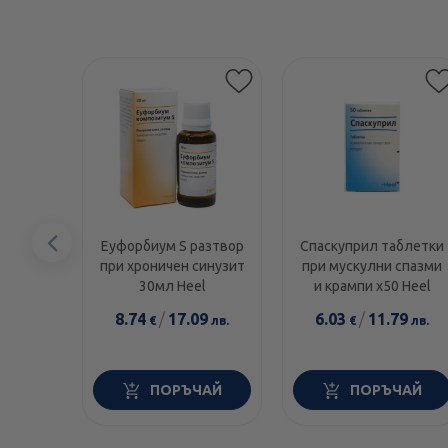
Предишен
Еуфорбиум S разтвор
Спаскуприл таблетки
при хроничен синузит
при мускулни спазми
елемент
30мл Heel
и крампи х50 Heel
8.74
/
17.09
6.03
/
11.79
€
лв.
€
лв.
ПОРЪЧАЙ
ПОРЪЧАЙ