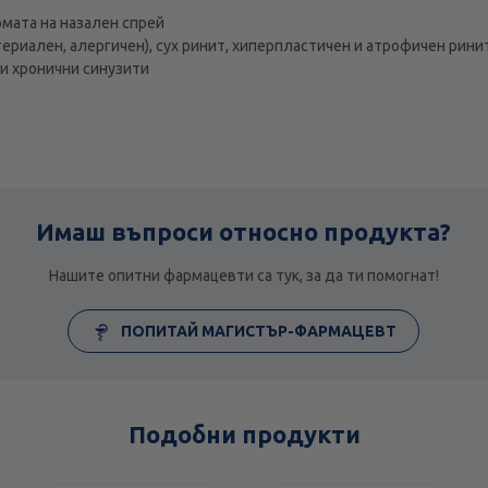
мата на назален спрей
териален, алергичен), сух ринит, хиперпластичен и атрофичен рини
и хронични синузити
Имаш въпроси относно продукта?
Нашите опитни фармацевти са тук, за да ти помогнат!
ПОПИТАЙ МАГИСТЪР-ФАРМАЦЕВТ
Подобни продукти