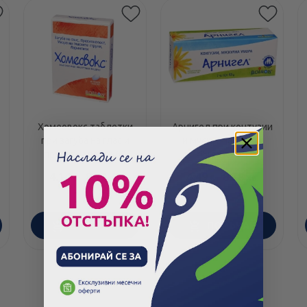
Хомеовокс таблетки
Арнигел при контузии
при загуба на глас и
и мускулна умора
пресипналост х60
45гр Boiron
Boiron
4.14
/
8.10
4.49
/
8.78
€
лв.
€
лв.
ПОРЪЧАЙ
ПОРЪЧАЙ