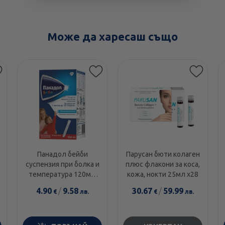
Може да харесаш също
Панадол бейби
Парусан бюти колаген
суспензия при болка и
плюс флакони за коса,
температура 120мг/
кожа, нокти 25мл х28
5мл 100мл
4.90
/
9.58
30.67
/
59.99
€
лв.
€
лв.