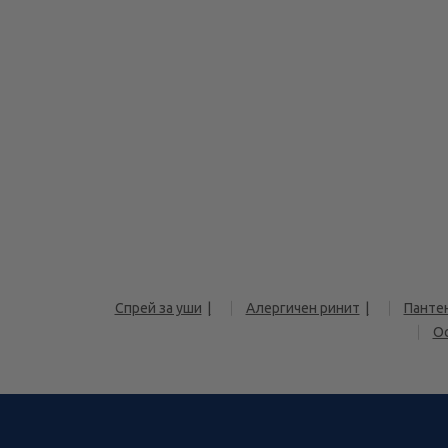
Спрей за уши
Алергичен ринит
Панте
О