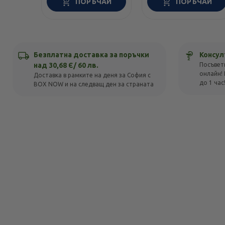
ПОРЪЧАЙ
ПОРЪЧАЙ
Безплатна доставка за поръчки
Консул
над 30,68 Є/ 60 лв.
Посъвет
онлайн! 
Доставка в рамките на деня за София с
до 1 час
BOX NOW и на следващ ден за страната