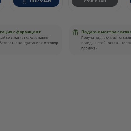
ПОРЪЧАЙ
ИЗЧЕРПАН
тация с фармацевт
Подарък мостра с всяк
вай се с магистър-фармацевт
Получи подарък с всяка своя
Безплатна консултация с отговор
оглед на стойността – тест
!
продукти!