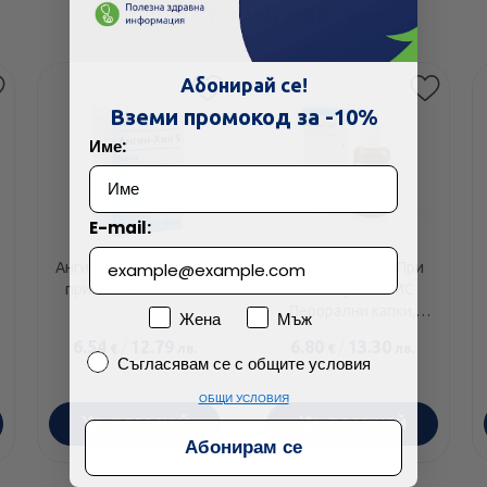
Още от тази марка
Абонирай се!
Вземи промокод за -10%
Име:
E-mail:
Ангин-Хил S таблетки
Heel Хормил SN При
при ангина х50 Heel
менопауза и ПМС
Перорални капки,
Пол
Жена
Мъж
разтвор 30 мл
6.54
/
12.79
6.80
/
13.30
€
лв.
€
лв.
Съгласявам се с общите условия
Съгласявам се с общите условия
ОБЩИ УСЛОВИЯ
ПОРЪЧАЙ
ПОРЪЧАЙ
Абонирам се