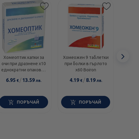
Сл
Хомеоптик капки за
Хомеожен 9 таблетки
Ли
очи при дразнене х10
при болки в гърлото
та
еле
еднократни опаковки
х60 Boiron
лимфос
Boiron
разл
6.95
/
13.59
4.19
/
8.19
7.5
€
лв.
€
лв.
ПОРЪЧАЙ
ПОРЪЧАЙ