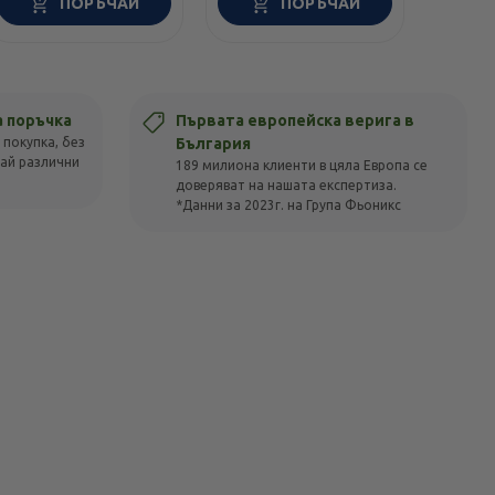
ПОРЪЧАЙ
ПОРЪЧАЙ
а поръчка
Първата европейска верига в
 покупка, без
България
вай различни
189 милиона клиенти в цяла Европа се
доверяват на нашата експертиза.
*Данни за 2023г. на Група Фьоникс