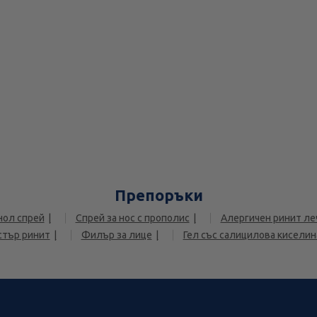
Препоръки
нол спрей
Спрей за нос с прополис
Алергичен ринит ле
стър ринит
Филър за лице
Гел със салицилова киселин