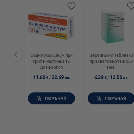
Предишен
Осцилококцинум при
Вертигохил таблетки
грип и настинка 12
при световъртеж х50
елемент
дози Boiron
Heel
11.60
/
22.69
6.39
/
12.50
€
лв.
€
лв.
ПОРЪЧАЙ
ПОРЪЧАЙ