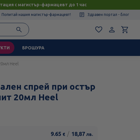
тация с магистър-фармацевт до 1 час
Попитай нашия магистър-фармацевт!
Здравен портал - блог
УКТИ
БРОШУРА
20мл Heel
ален спрей при остър
нит 20мл Heel
9.65
/
18,87
€
лв.