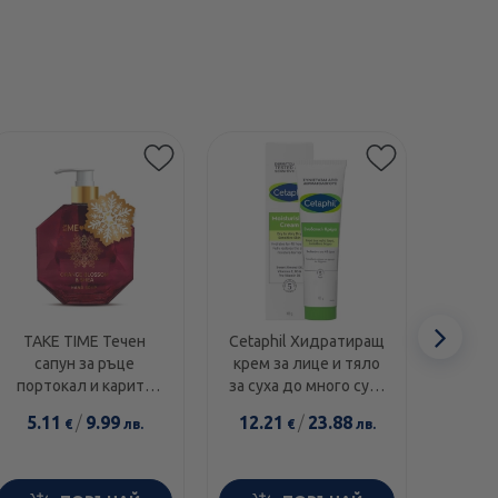
Етикети
Сл
TAKE TIME Течен
Cetaphil Хидратиращ
Swans
сапун за ръце
крем за лице и тяло
1000I
еле
портокал и карите
за суха до много суха
диамант 300мл
и чувствителна кожа
5.11
/
9.99
12.21
/
23.88
14.0
€
лв.
€
лв.
100г