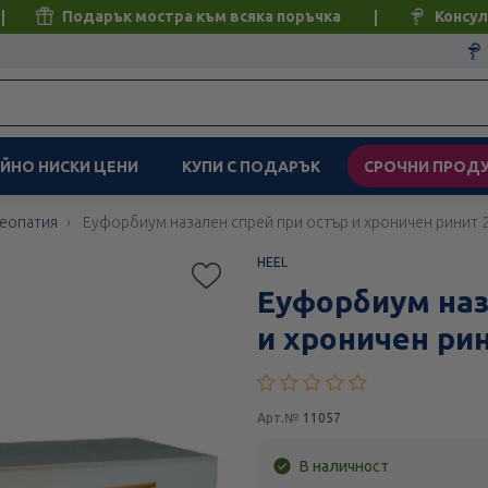
Подарък мостра към всяка поръчка
Консул
ЙНО НИСКИ ЦЕНИ
КУПИ С ПОДАРЪК
СРОЧНИ ПРОД
еопатия
Еуфорбиум назален спрей при остър и хроничен ринит 
HEEL
Еуфорбиум наз
и хроничен ри
Арт.№
11057
В наличност