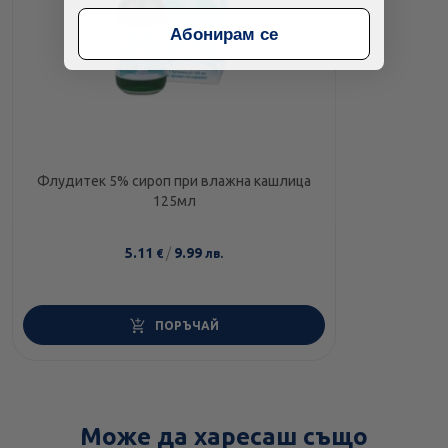
Абонирам се
Флудитек 5% сироп при влажна кашлица
125мл
5.11
/
9.99
€
лв.
ПОРЪЧАЙ
Може да харесаш също