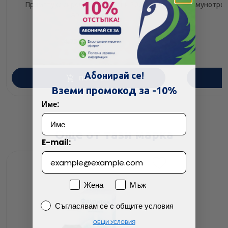
Приматукс сироп за възрастни 200мл
Имунотроф
Abopharma
4.75
/
9.29
€
лв.
Абонирай се!
ПОРЪЧАЙ
Вземи промокод за -10%
Име:
Още от тази марка
E-mail:
Пол
Жена
Мъж
Съгласявам се с общите условия
Съгласявам се с общите условия
ОБЩИ УСЛОВИЯ