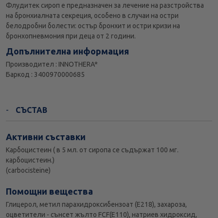
Флудитек сироп е предназначен за лечение на разстройства
на бронхиалната секреция, особено в случаи на остри
белодробни болести: остър бронхит и остри кризи на
бронхопневмония при деца от 2 години.
Допълнителна информация
Производител : INNOTHERA*
Баркод : 3400970000685
СЪСТАВ
Активни съставки
Карбоцистеин ( в 5 мл. от сиропа се съдържат 100 мг.
карбоцистеин.)
(carbocisteine)
Помощни вещества
Глицерол, метил парахидроксибензоат (Е218), захароза,
оцветители - сънсет жълто FCF(E110), натриев хидроксид,