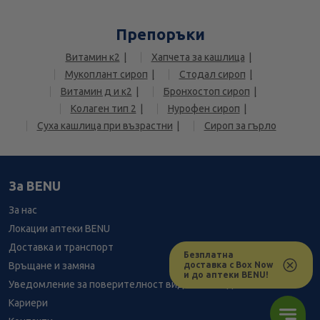
Препоръки
Витамин к2
Хапчета за кашлица
Мукоплант сироп
Стодал сироп
Витамин д и к2
Бронхостоп сироп
Колаген тип 2
Нурофен сироп
Суха кашлица при възрастни
Сироп за гърло
За BENU
За нас
Локации аптеки BENU
Доставка и транспорт
Безплатна
доставка с Box Now
Връщане и замяна
и до аптеки BENU!
Уведомление за поверителност видеонаблюдение
Кариери