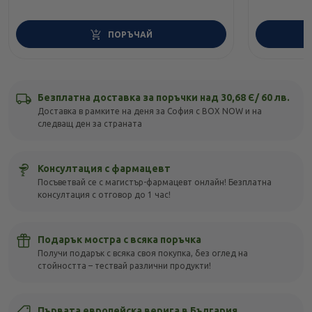
ПОРЪЧАЙ
Безплатна доставка за поръчки над 30,68 Є/ 60 лв.
Доставка в рамките на деня за София с BOX NOW и на
следващ ден за страната
Консултация с фармацевт
Посъветвай се с магистър-фармацевт онлайн! Безплатна
консултация с отговор до 1 час!
Подарък мостра с всяка поръчка
Получи подарък с всяка своя покупка, без оглед на
стойността – тествай различни продукти!
Първата европейска верига в България