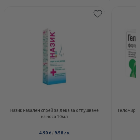
Назик назален спрей за деца за отпушване
Геломирто
на носа 10мл
4.90
/
9.58
€
лв.