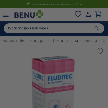
Консултация с магистър-фармацевт до 1 час
Начало
Лечение и здраве
Грип и настинка
Кашлица
Флу