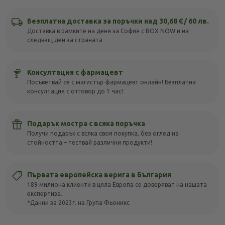
Безплатна доставка за поръчки над 30,68 Є/ 60 лв.
Доставка в рамките на деня за София с BOX NOW и на
следващ ден за страната
Консултация с фармацевт
Посъветвай се с магистър-фармацевт онлайн! Безплатна
консултация с отговор до 1 час!
Подарък мостра с всяка поръчка
Получи подарък с всяка своя покупка, без оглед на
стойността – тествай различни продукти!
Първата европейска верига в България
189 милиона клиенти в цяла Европа се доверяват на нашата
експертиза.
*Данни за 2023г. на Група Фьоникс