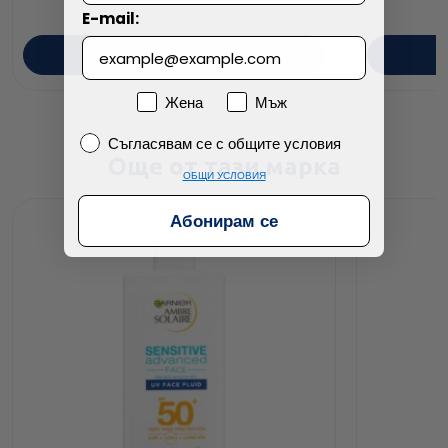
E-mail:
ПОРЪЧАЙ
Пол
Жена
Мъж
Съгласявам се с общите условия
Съгласявам се с общите условия
Още от тази марка
ОБЩИ УСЛОВИЯ
Абонирам се