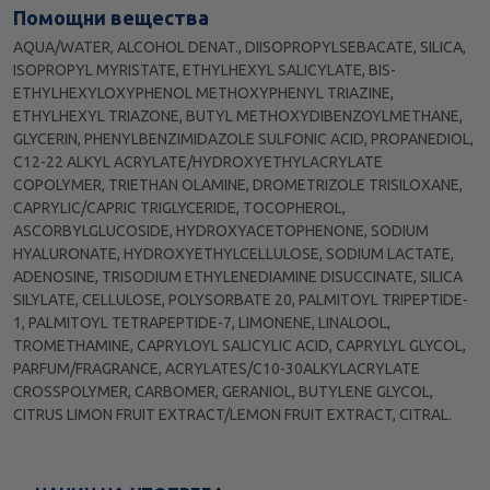
Помощни вещества
AQUA/WATER, ALCOHOL DENAT., DIISOPROPYLSEBACATE, SILICA,
ISOPROPYL MYRISTATE, ETHYLHEXYL SALICYLATE, BIS-
ETHYLHEXYLOXYPHENOL METHOXYPHENYL TRIAZINE,
ETHYLHEXYL TRIAZONE, BUTYL METHOXYDIBENZOYLMETHANE,
GLYCERIN, PHENYLBENZIMIDAZOLE SULFONIC ACID, PROPANEDIOL,
C12-22 ALKYL ACRYLATE/HYDROXYETHYLACRYLATE
COPOLYMER, TRIETHAN OLAMINE, DROMETRIZOLE TRISILOXANE,
CAPRYLIC/CAPRIC TRIGLYCERIDE, TOCOPHEROL,
ASCORBYLGLUCOSIDE, HYDROXYACETOPHENONE, SODIUM
HYALURONATE, HYDROXYETHYLCELLULOSE, SODIUM LACTATE,
ADENOSINE, TRISODIUM ETHYLENEDIAMINE DISUCCINATE, SILICA
SILYLATE, CELLULOSE, POLYSORBATE 20, PALMITOYL TRIPEPTIDE-
1, PALMITOYL TETRAPEPTIDE-7, LIMONENE, LINALOOL,
TROMETHAMINE, CAPRYLOYL SALICYLIC ACID, CAPRYLYL GLYCOL,
PARFUM/FRAGRANCE, ACRYLATES/C10-30ALKYLACRYLATE
CROSSPOLYMER, CARBOMER, GERANIOL, BUTYLENE GLYCOL,
CITRUS LIMON FRUIT EXTRACT/LEMON FRUIT EXTRACT, CITRAL.