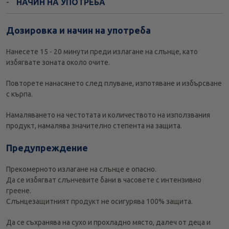
НАЧИН НА УПОТРЕБА
Дозировка и начин на употреба
Нанесете 15 - 20 минути преди излагане на слънце, като
избягвате зоната около очите.
Повторете нанасянето след плуване, изпотяване и избърсване
с кърпа.
Намаляването на честотата и количеството на използвания
продукт, намалява значително степента на защита.
Предупреждение
Прекомерното излагане на слънце е опасно.
Да се избягват слънчевите бани в часовете с интензивно
греене.
Слънцезащитният продукт не осигурява 100% защита.
Да се съхранява на сухо и прохладно място, далеч от деца и