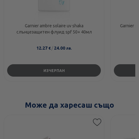
Garnier ambre solaire uv shaka
Garnier s
слънцезащитен флуид spf 50+ 40мл
12.27
/
24.00
€
лв.
ИЗЧЕРПАН
Може да харесаш също