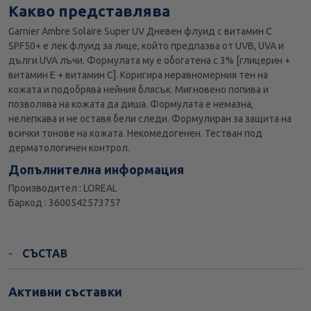
Какво представлява
Garnier Ambre Solaire Super UV Дневен флуид с витамин C
SPF50+ e лек флуид за лице, който предпазва от UVB, UVA и
дълги UVA лъчи. Формулата му е обогатена с 3% [глицерин +
витамин Е + витамин С]. Коригира неравномерния тен на
кожата и подобрява нейния блясък. Мигновено попива и
позволява на кожата да диша. Формулата е немазна,
нелепкава и не оставя бели следи. Формулиран за защита на
всички тонове на кожата. Некомедогенен. Тестван под
дерматологичен контрол.
Допълнителна информация
Производител : LOREAL
Баркод : 3600542573757
СЪСТАВ
Активни съставки