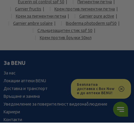
Eucerin oil control spf 50
Пигментни петна
Garnier fructis
Крем против пигментни петна
Крем за пигментни петна
Garnier pure active
Garnier ambre solaire
Bioderma photoderm spf50
Слънцезащитен стик spf 50
Крем против бръчки 50мл
За BENU
За нас
Локации аптеки BENU
Безплатна
Доставка и транспорт
доставка с Box Now
и до аптеки BENU!
Връщане и замяна
Уведомление за поверителност видеонаблюдение
Кариери
Контакти
Уведомление за обработване на лични данни при поръчки с