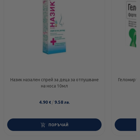
Назик назален спрей за деца за отпушване
Геломирто
на носа 10мл
4.90
/
9.58
€
лв.
ПОРЪЧАЙ