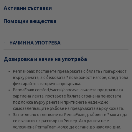
Активни съставки
Помощни вещества
НАЧИН НА УПОТРЕБА
Дозировка и начин на употреба
PermaFoam: поставете превързката с бялата ? повърхност
върху раната, а с бежовата ? повърхност нагоре; след това
фиксирайте с вторична превръзка.
PermaFoam comfort/sacral/concave: свалете предпазната
хартиена лента, поставете бялата страна на пенестата
подложка върху раната и притиснете надеждно
самозалепващите ръбове на превръзката върху кожата.
За по-лесно отлепване на PermaFoam, ръбовете ? могат да
се овлажнят с разтвор на Рингер. Ако раната не е
усложнена PermaFoam може да остане до няколко дни.