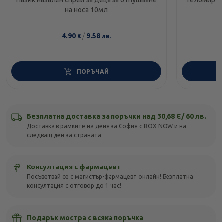
Назик назален спрей за деца за отпушване
Геломирто
на носа 10мл
4.90
/
9.58
€
лв.
ПОРЪЧАЙ
Безплатна доставка за поръчки над 30,68 Є/ 60 лв.
Доставка в рамките на деня за София с BOX NOW и на
следващ ден за страната
Консултация с фармацевт
Посъветвай се с магистър-фармацевт онлайн! Безплатна
консултация с отговор до 1 час!
Подарък мостра с всяка поръчка