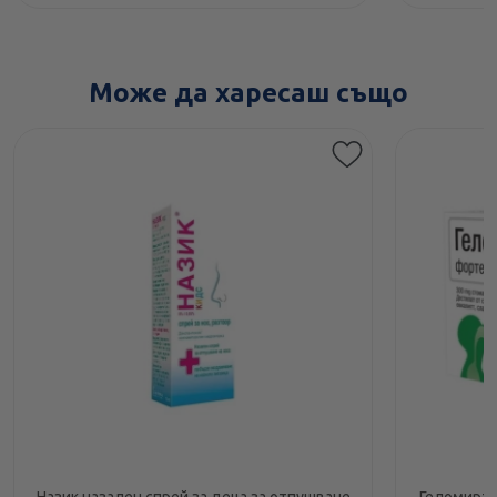
Може да харесаш също