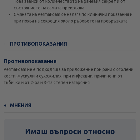
Това зависи от колиечеството на раневия секрет и от
състоянието на самата превръзка.
Смяната на PermaFoam се налага по клинични показания и
при поява на секреция около ръбовете на превръзката.
ПРОТИВОПОКАЗАНИЯ
Противопоказания
PermaFoam не е подходяща за приложение при рани с оголени
кости, мускули и сухожилия; при инфекции, причинени от
гъбички и от 2-ра и 3-та степен изгаряния.
МНЕНИЯ
Имаш въпроси относно