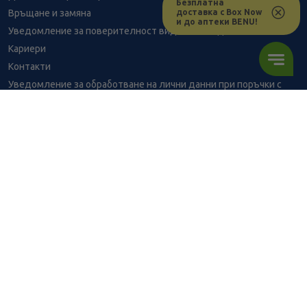
Безплатна
доставка с Box Now
Връщане и замяна
и до аптеки BENU!
Уведомление за поверителност видеонаблюдение
Кариери
Контакти
Уведомление за обработване на лични данни при поръчки с
доставка до аптека
BENU - Моят здравен експерт
Консултация с фармацевт
4.19
/
8,19
В наличност
€
лв.
Здравен портал - блог
Често задавани въпроси
ПОРЪЧАЙ
ВРЪЗКИ
Изпълнителна агенция по лекарствата
Български фармацевтичен съюз
Българска асоциация на помощник-фармацевтите