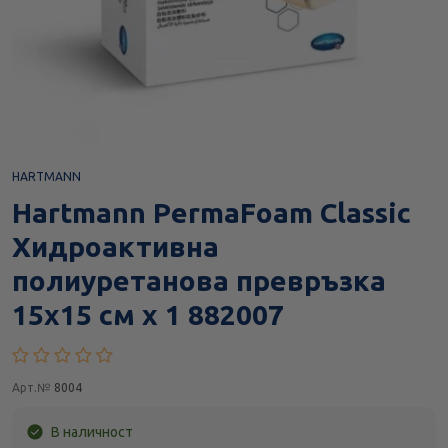
HARTMANN
Hartmann PermaFoam Classic
Хидроактивна
полиуретанова превръзка
15х15 см х 1 882007
Арт.№
8004
В наличност