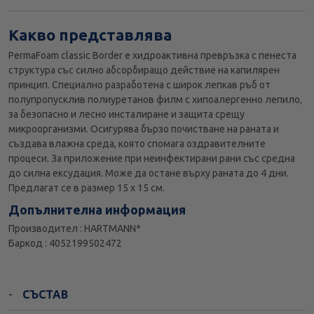
Какво представлява
PermaFoam classic Border е хидроактивна превръзка с пенеста
структура със силно абсорбиращо действие на капилярен
принцип. Специално разработена с широк лепкав ръб от
полупропусклив полиуретанов филм с хипоалергенно лепило,
за безопасно и лесно инсталиране и защита срещу
микроорганизми. Осигурява бързо почистване на раната и
създава влажна среда, която спомага оздравителните
процеси. За приложение при неинфектирани рани със средна
до силна ексудация. Може да остане върху раната до 4 дни.
Предлагат се в размер 15 х 15 см.
Допълнителна информация
Производител : HARTMANN*
Баркод : 4052199502472
СЪСТАВ