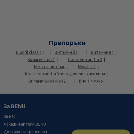
Препоръки
Eludril classic
Витамин б1
Витамин в1
Колаген тип 1
Колаген тип 1 и 3
Мелатонин 1мг
Novalac 1
Колаген тип 1 и 3 хиалуронова киселина
Витамины в1 и в12
Био 1 мляко
За BENU
За нас
Локации аптеки BENU
Доставка и транспорт