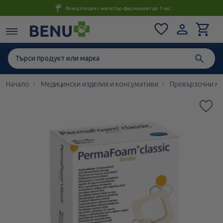
Консултация с магистър-фармацевт до 1 час
Начало
Медицински изделия и консумативи
Превързочни ма