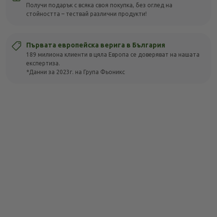
Получи подарък с всяка своя покупка, без оглед на
стойността – тествай различни продукти!
Първата европейска верига в България
189 милиона клиенти в цяла Европа се доверяват на нашата
експертиза.
*Данни за 2023г. на Група Фьоникс