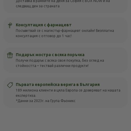
Доставка в рамките на деня за София с BOX NOW и на
следващ ден за страната
Консултация с фармацевт
Посъветвай се с магистър-фармацевт онлайн! Безплатна
консултация с отговор до 1 час!
Подарък мостра с всяка поръчка
Получи подарък с всяка своя покупка, без оглед на
стойността – тествай различни продукти!
Първата европейска верига в България
189 милиона клиенти в цяла Европа се доверяват на нашата
експертиза.
*Данни за 2023г. на Група Фьоникс