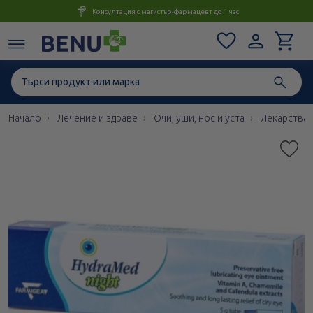
Консултация с магистър-фармацевт до 1 час
Начало
Лечение и здраве
Очи, уши, нос и уста
Лекарства 