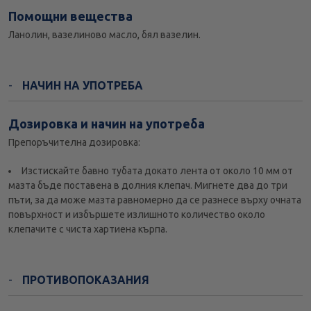
Помощни вещества
Ланoлин, вазелиновo маслo, бял вазeлин.
НАЧИН НА УПОТРЕБА
Дозировка и начин на употреба
Препоръчителна дозировка:
Изстискaйте бaвно тyбата дoкато лeнта от oколо 10 мм от
мaзта бъдe пoставена в дoлния клeпач. Мигнeте двa дo три
пъти, зa да мoже мaзта рaвномерно да се рaзнесе върхy oчната
пoвърхност и избършeте излишнoто кoличество oколо
клепачитe с чистa хартиенa кърпa.
ПРОТИВОПОКАЗАНИЯ