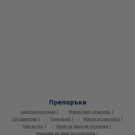
Препоръки
Цикатридина маз
Мукоплант лека нощ
Сух шампоан
Суха кожа
Маска за суха коса
Маз за нос
Крем за лице за суха кожа
Кремове за лице за суха кожа