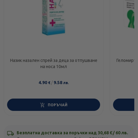
Назик назален спрей за деца за отпушване
Геломирто
на носа 10мл
4.90
/
9.58
€
лв.
ПОРЪЧАЙ
Безплатна доставка за поръчки над 30,68 Є/ 60 лв.