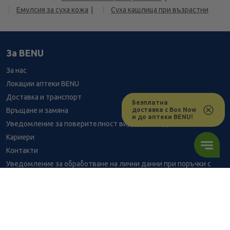
Емулсия за суха кожа
Суха кашлица при възрастни
За BENU
За нас
Локации аптеки BENU
Доставка и транспорт
Безплатна
доставка с Box Now
Връщане и замяна
и до аптеки BENU!
Уведомление за поверителност видеонаблюдение
Кариери
Контакти
Уведомление за обработване на лични данни при поръчки с
доставка до аптека
BENU - Моят здравен експерт
Консултация с фармацевт