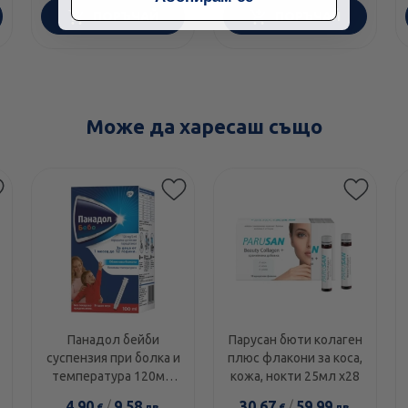
ПОРЪЧАЙ
ПОРЪЧАЙ
Може да харесаш също
Панадол бейби
Парусан бюти колаген
суспензия при болка и
плюс флакони за коса,
температура 120мг/
кожа, нокти 25мл х28
5мл 100мл
4.90
/
9.58
30.67
/
59.99
€
лв.
€
лв.