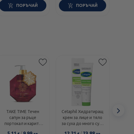
ПОРЪЧАЙ
ПОРЪЧАЙ
Етикети
Сл
TAKE TIME Течен
Cetaphil Хидратиращ
Swans
сапун за ръце
крем за лице и тяло
1000I
еле
портокал и карите
за суха до много суха
диамант 300мл
и чувствителна кожа
5.11
/
9.99
12.21
/
23.88
14.0
€
лв.
€
лв.