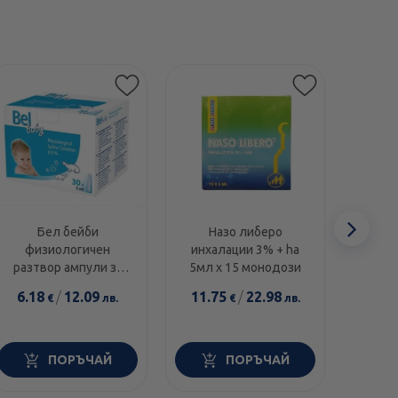
Сл
Бел бейби
Назо либеро
Хюмер
физиологичен
инхалации 3% + ha
разтв
еле
разтвор ампули за
5мл x 15 монодози
почис
инхалации,
6.18
/
12.09
11.75
/
22.98
8.5
€
лв.
€
лв.
промиване на очи, нос
и рани 5млх30
ПОРЪЧАЙ
ПОРЪЧАЙ