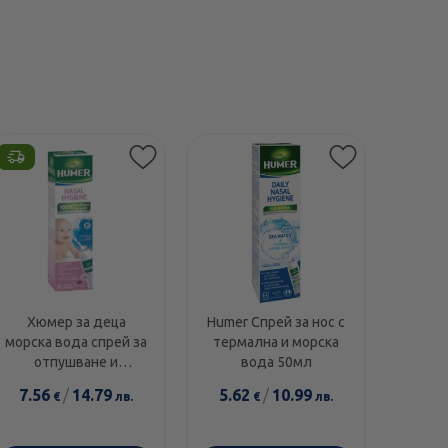
Хюмер за деца
Humer Спрей за нос с
морска вода спрей за
термална и морска
отпушване и
вода 50мл
почистване на носа
7.56
/
14.79
5.62
/
10.99
€
лв.
€
лв.
150мл