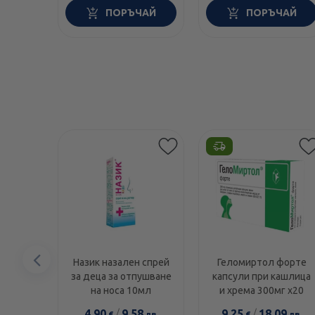
ПОРЪЧАЙ
ПОРЪЧАЙ
Предишен
Назик назален спрей
Геломиртол форте
за деца за отпушване
капсули при кашлица
елемент
на носа 10мл
и хрема 300мг х20
4.90
/
9.58
9.25
/
18.09
€
лв.
€
лв.