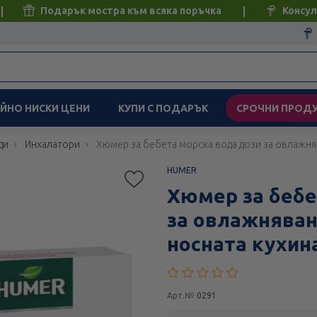
Подарък мостра към всяка поръчка
Консул
ЙНО НИСКИ ЦЕНИ
КУПИ С ПОДАРЪК
СРОЧНИ ПРОД
ди
Инхалатори
Хюмер за бебета морска вода дози за овлажняв
HUMER
Хюмер за бебе
за овлажняван
носната кухина
Арт.№
0291