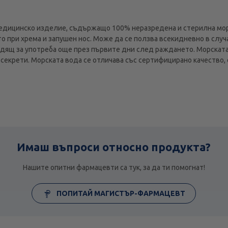
едицинско изделие, съдържащо 100% неразредена и стерилна мор
то при хрема и запушен нос. Може да се ползва всекидневно в слу
дящ за употреба още през първите дни след раждането. Морската
т секрети. Морската вода се отличава със сертифицирано качество
Имаш въпроси относно продукта?
Нашите опитни фармацевти са тук, за да ти помогнат!
ПОПИТАЙ МАГИСТЪР-ФАРМАЦЕВТ