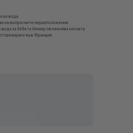
ска вода.
чаи на въпросните неразположения.
 вода за бебета Хюмер овлажнява носната
, оторизирано във Франция.