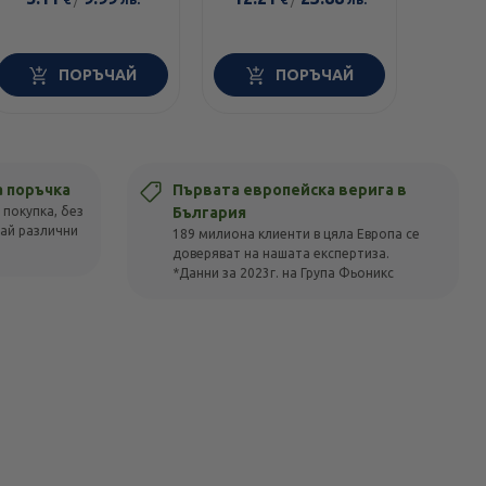
100г
ПОРЪЧАЙ
ПОРЪЧАЙ
а поръчка
Първата европейска верига в
 покупка, без
България
вай различни
189 милиона клиенти в цяла Европа се
доверяват на нашата експертиза.
*Данни за 2023г. на Група Фьоникс