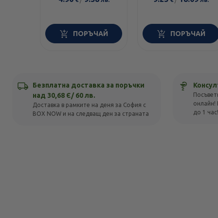
ПОРЪЧАЙ
ПОРЪЧАЙ
Безплатна доставка за поръчки
Консул
над 30,68 Є/ 60 лв.
Посъвет
онлайн! 
Доставка в рамките на деня за София с
до 1 час
BOX NOW и на следващ ден за страната