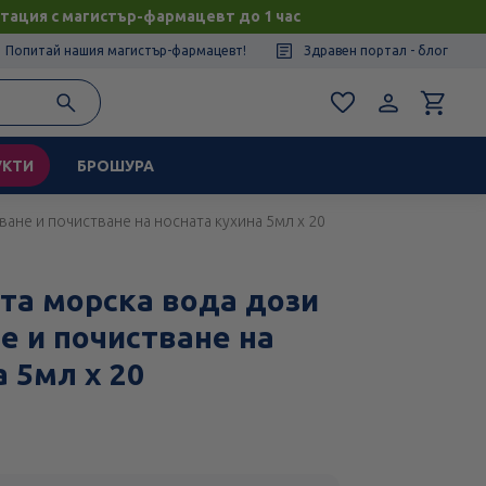
тация с магистър-фармацевт до 1 час
Попитай нашия магистър-фармацевт!
Здравен портал - блог
УКТИ
БРОШУРА
ане и почистване на носната кухина 5мл х 20
та морска вода дози
е и почистване на
 5мл х 20