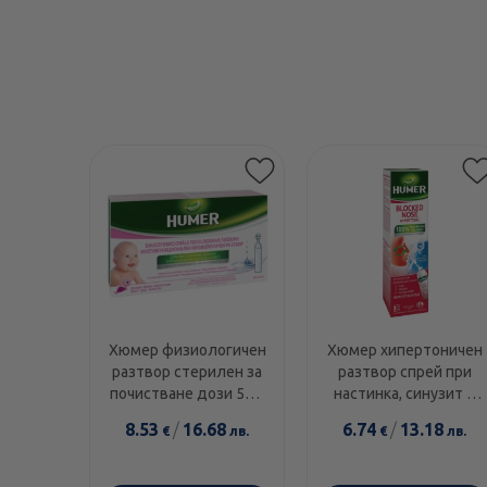
Хюмер физиологичен
Хюмер хипертоничен
разтвор стерилен за
разтвор спрей при
почистванe дози 5мл
настинка, синузит и
х30
алергичен ринит
8.53
/
16.68
6.74
/
13.18
€
лв.
€
лв.
50мл