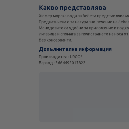
Какво представлява
Хюмер морска вода за бебета представлява м
Предназнчена е за натурално лечение на бебе
Монодозите са удобни за приложение и подхо
лигавица и спомага за почистването на носа о
Без консерванти.
Допълнителна информация
Производител : URGO*
Баркод : 3664492017822