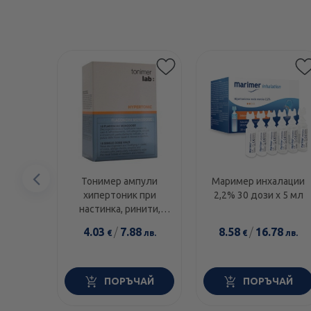
Предишен
Тонимер ампули
Маример инхалации
хипертоник при
2,2% 30 дози х 5 мл
елемент
настинка, ринити,
риносинузити 5мл
4.03
/
7.88
8.58
/
16.78
€
лв.
€
лв.
х18
ПОРЪЧАЙ
ПОРЪЧАЙ