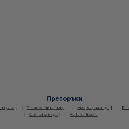
Препоръки
 за уста
Почистване на лице
Мицеларна вода
Роз
Клетъчна вода
Furterer 5 sens