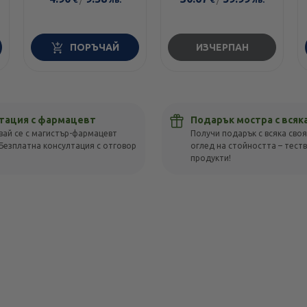
ПОРЪЧАЙ
ИЗЧЕРПАН
тация с фармацевт
Подарък мостра с всяк
вай се с магистър-фармацевт
Получи подарък с всяка своя
Безплатна консултация с отговор
оглед на стойността – тест
!
продукти!