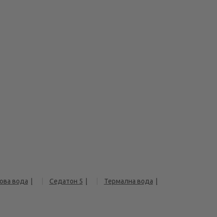
ова вода
Седатон 5
Термална вода