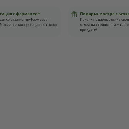
тация с фармацевт
Подарък мостра с всяк
вай се с магистър-фармацевт
Получи подарък с всяка своя
Безплатна консултация с отговор
оглед на стойността – тест
!
продукти!