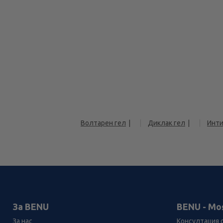
Волтарен гел
Диклак гел
Инт
За BENU
BENU - Мо
За нас
Консултация 