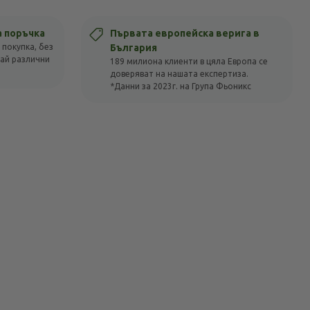
а поръчка
Първата европейска верига в
 покупка, без
България
вай различни
189 милиона клиенти в цяла Европа се
доверяват на нашата експертиза.
*Данни за 2023г. на Група Фьоникс