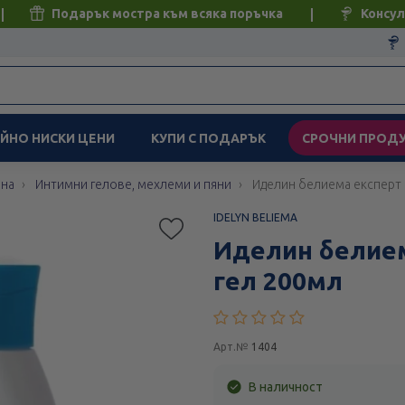
Подарък мостра към всяка поръчка
Консул
ЙНО НИСКИ ЦЕНИ
КУПИ С ПОДАРЪК
СРОЧНИ ПРОД
ена
Интимни гелове, мехлеми и пяни
Иделин белиема експерт
IDELYN BELIEMA
Иделин белие
гел 200мл
Арт.№
1404
В наличност