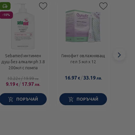
Етикети
Етикет
-10%
-10%
Сл
Sebamed интимен
Гинофит овлажняващ
Seb
душ без алкали ph 3.8
гел 5 мл х 12
душ б
еле
200мл с помпа
16.97
/
33.19
10.22
/
19.99
15.
€
лв.
€
лв.
9.19
/
17.97
13.9
€
лв.
ПОРЪЧАЙ
ПОРЪЧАЙ