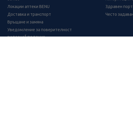
Локации аптеки BENU
Здравен порта
Доставка и транспорт
Често задава
Връщане и замяна
Уведомление за поверителност
видеонаблюдение
Кариери
Контакти
Уведомление за обработване на лични данни
при поръчки с доставка до аптека
Иделин белиема експерт интимен гел 200мл
CH
CZ
EE
LT
LV
HU
NL
RS
SK
RO
IT
BE
IE
UK
NO
DE
Цените и промоциите на продуктите обявени в онлайн аптека 