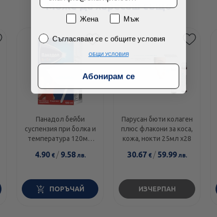
Може да харесаш също
Пол
Жена
Мъж
Съгласявам се с общите условия
Съгласявам се с общите условия
ОБЩИ УСЛОВИЯ
Абонирам се
Панадол бейби
Парусан бюти колаген
суспензия при болка и
плюс флакони за коса,
температура 120мг/
кожа, нокти 25мл х28
5мл 100мл
4.90
/
9.58
30.67
/
59.99
€
лв.
€
лв.
ПОРЪЧАЙ
ИЗЧЕРПАН