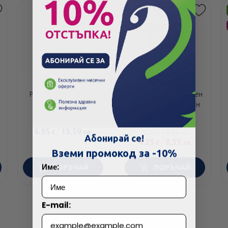
Етикети
-15%
Розалгин иригатор -
Apivita mini daily нежен
дамски душ за
ежедневен интимен
интимна хигиена
гел с pH5 75мл
500мл
6.95
/
13.59
5.01
/
9.80
€
лв.
€
лв.
Абонирай се!
4.25
/
8.31
€
лв.
Вземи промокод за -10%
Име:
ПОРЪЧАЙ
ПОРЪЧАЙ
E-mail: