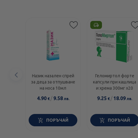
Предишен
Назик назален спрей
Геломиртол форте
за деца за отпушване
капсули при кашлица
елемент
на носа 10мл
и хрема 300мг х20
4.90
/
9.58
9.25
/
18.09
€
лв.
€
лв.
ПОРЪЧАЙ
ПОРЪЧАЙ