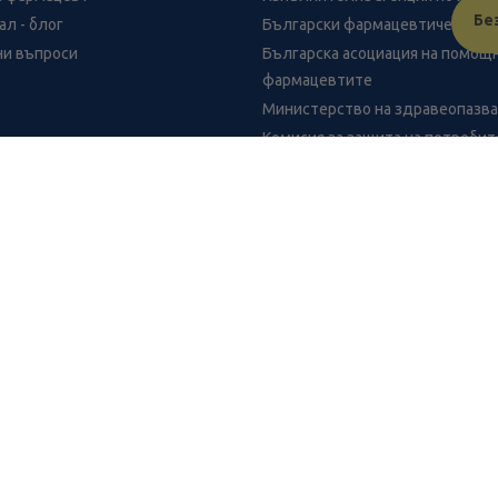
Бе
л - блог
Български фармацевтичен съю
ни въпроси
Българска асоциация на помощ
фармацевтите
Министерство на здравеопазв
Комисия за защита на потреби
FR
benu.bg важат само за нея и могат да се различават от цените в