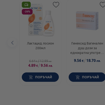
Етикети
-26%
Предишен
Лактацид лосион
Гинексид Вагинален
200мл
душ дози за
елемент
еднократна употреба
100 мл х3 Naturpharma
9.56
/
18.70
6.64
/
12.99
€
лв.
€
лв.
4.89
/
9.56
€
лв.
ПОРЪЧАЙ
ПОРЪЧАЙ