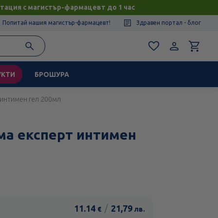
тация с магистър-фармацевт до 1 час
Попитай нашия магистър-фармацевт!
Здравен портал - блог
УКТИ
БРОШУРА
 интимен гел 200мл
ма експерт интимен
11.14
/
21,79
€
лв.