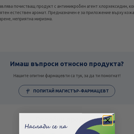
лява почистващ продукт с антимикробен агент хлорхексидин, кой
иятен естествен аромат. Предназначен е за приложение върху кожа
арене, неприятна миризма.
Имаш въпроси относно продукта?
Нашите опитни фармацевти са тук, за да ти помогнат!
ПОПИТАЙ МАГИСТЪР-ФАРМАЦЕВТ
Подобни продукти