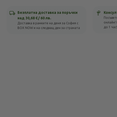
Безплатна доставка за поръчки
Консул
над 30,68 Є/ 60 лв.
Посъвет
онлайн! 
Доставка в рамките на деня за София с
до 1 час
BOX NOW и на следващ ден за страната