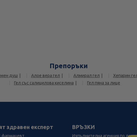
Препоръки
имен душ
Алое вера гел
Алмирал гел
Хепарин ге
Гел със салицилова киселина
Гел пяна за лице
ят здравен експерт
ВРЪЗКИ
с фармацевт
Изпълнителна агенция по лека