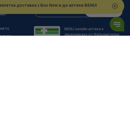
зплатна доставка с Box Now и до аптеки BENU!
з
АБОНИРАЙ СЕ
ник-
ането
BENU онлайн аптека е
лицензирана от Изпълнителна
телите
Агенция по Лекарствата.
11.14
/
21,79
В наличност
ПОРЪЧАЙ
€
лв.
ъв физическите ни обекти и други наши платформи за продажба