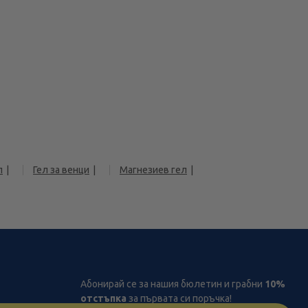
л
Гел за венци
Магнезиев гел
Абонирай се за нашия бюлетин и грабни
10%
отстъпка
за първата си поръчка!
рствата