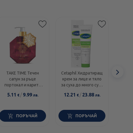
Етикети
Сл
TAKE TIME Течен
Cetaphil Хидратиращ
Swans
сапун за ръце
крем за лице и тяло
1000I
еле
портокал и карите
за суха до много суха
диамант 300мл
и чувствителна кожа
5.11
/
9.99
12.21
/
23.88
14.0
€
лв.
€
лв.
100г
ПОРЪЧАЙ
ПОРЪЧАЙ