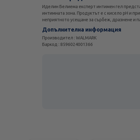
Иделин Белиема експерт интимен гел представ
интимната зона. Продуктът е с кисело pH и пр
неприятното усещане за сърбеж, дразнене и п
Допълнителна информация
Производител : WALMARK
Баркод : 8596024001366