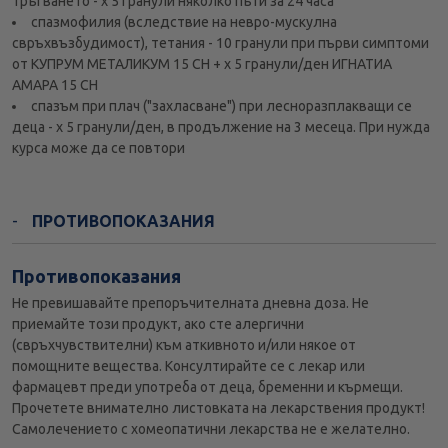
тръгването - х 5 гранули няколко пъти за 24 часа
спазмофилия (вследствие на невро-мускулна
свръхвъзбудимост), тетания - 10 гранули при първи симптоми
от КУПРУМ МЕТАЛИКУМ 15 СН + х 5 гранули/ден ИГНАТИА
АМАРА 15 СН
спазъм при плач ("захласване") при лесноразплакващи се
деца - х 5 гранули/ден, в продължение на 3 месеца. При нужда
курса може да се повтори
ПРОТИВОПОКАЗАНИЯ
Противопоказания
Не превишавайте препоръчителната дневна доза. Не
приемайте този продукт, ако сте алергични
(свръхчувствителни) към аткивното и/или някое от
помощните вещества. Консултирайте се с лекар или
фармацевт преди употреба от деца, бременни и кърмещи.
Прочетете внимателно листовката на лекарствения продукт!
Самолечението с хомеопатични лекарства не е желателно.