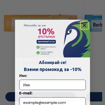
Абонирай се!
Natrum sulfuricum 15 ch
Вземи промокод за -10%
Име:
2.65
/
5.18
€
лв.
E-mail:
ПОРЪЧАЙ