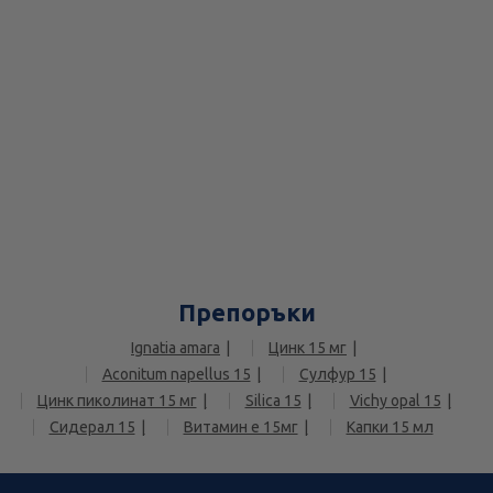
Препоръки
Ignatia amara
Цинк 15 мг
Aconitum napellus 15
Сулфур 15
Цинк пиколинат 15 мг
Silica 15
Vichy opal 15
Сидерал 15
Витамин е 15мг
Капки 15 мл