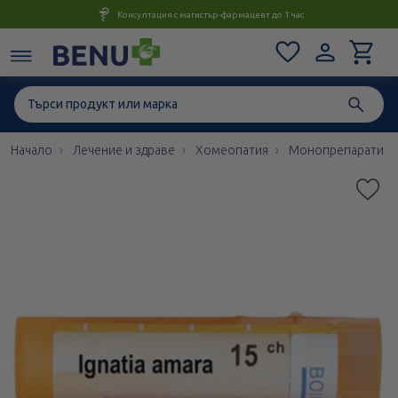
Консултация с магистър-фармацевт до 1 час
Начало
Лечение и здраве
Хомеопатия
Монопрепарати