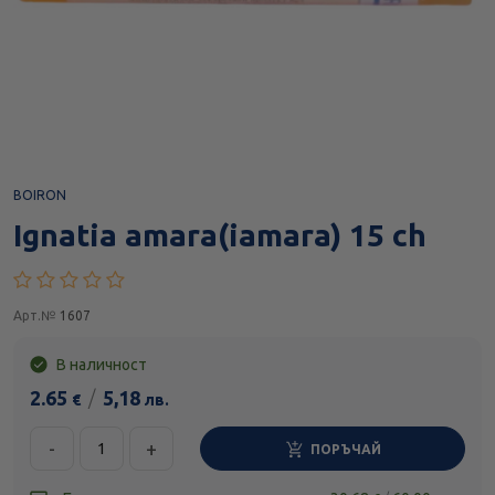
BOIRON
Ignatia amara(iamara) 15 ch
Арт.№
1607
В наличност
2.65
/
5,18
€
лв.
-
+
ПОРЪЧАЙ