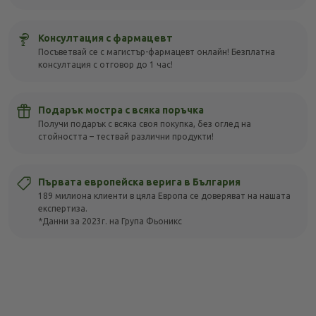
Консултация с фармацевт
Посъветвай се с магистър-фармацевт онлайн! Безплатна
консултация с отговор до 1 час!
Подарък мостра с всяка поръчка
Получи подарък с всяка своя покупка, без оглед на
стойността – тествай различни продукти!
Първата европейска верига в България
189 милиона клиенти в цяла Европа се доверяват на нашата
експертиза.
*Данни за 2023г. на Група Фьоникс