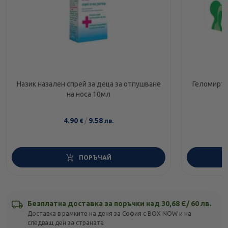
Назик назален спрей за деца за отпушване
Геломирто
на носа 10мл
4.90
/
9.58
€
лв.
ПОРЪЧАЙ
Безплатна доставка за поръчки над 30,68 Є/ 60 лв.
Доставка в рамките на деня за София с BOX NOW и на
следващ ден за страната