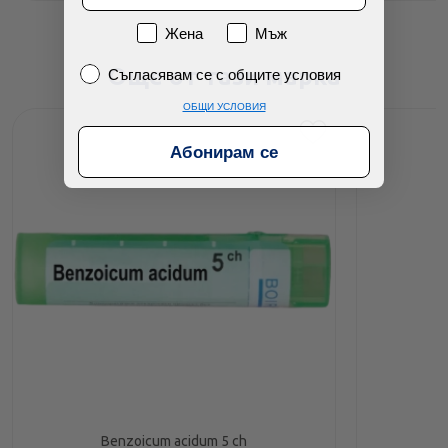
Пол
Жена
Мъж
Съгласявам се с общите условия
Още от тази марка
Съгласявам се с общите условия
ОБЩИ УСЛОВИЯ
Абонирам се
Benzoicum acidum 5 ch