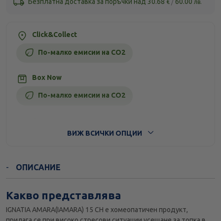
Безплатна доставка за поръчки над
30.68
/
60.00
€
лв.
Click&Collect
По-малко емисии на CO2
Box Now
По-малко емисии на CO2
Стандартна доставка
ВИЖ ВСИЧКИ ОПЦИИ
ОПИСАНИЕ
Какво представлява
IGNATIA AMARA(IAMARA) 15 CH е хомеопатичен продукт,
прилага се при високо стресови ситуации,усещане за топка в