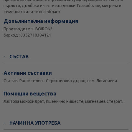
гърлото, дълбоки и чести въздишки. Главоболие, мигрена в
теменната или тилна област.
Допълнителна информация
Производител : BOIRON*
Баркод : 3352710384121
СЪСТАВ
Активни съставки
Състав: Растителен - Стрихниново дърво, сем. Логаниеви.
Помощни вещества
Лактоза монохидрат, пшенично нишесте, магнезиев стеарат.
НАЧИН НА УПОТРЕБА