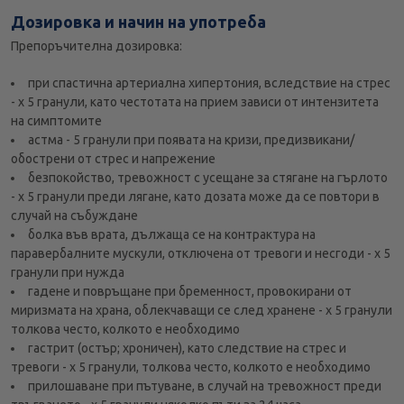
Дозировка и начин на употреба
Препоръчителна дозировка:
при спастична артериална хипертония, вследствие на стрес
- х 5 гранули, като честотата на прием зависи от интензитета
на симптомите
астма - 5 гранули при появата на кризи, предизвикани/
обострени от стрес и напрежение
безпокойство, тревожност с усещане за стягане на гърлото
- х 5 гранули преди лягане, като дозата може да се повтори в
случай на събуждане
болка във врата, дължаща се на контрактура на
паравербалните мускули, отключена от тревоги и несгоди - х 5
гранули при нужда
гадене и повръщане при бременност, провокирани от
миризмата на храна, облекчаващи се след хранене - х 5 гранули
толкова често, колкото е необходимо
гастрит (остър; хроничен), като следствие на стрес и
тревоги - х 5 гранули, толкова често, колкото е необходимо
прилошаване при пътуване, в случай на тревожност преди