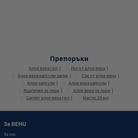
Препоръки
Алое вера гел
Гел от алое вера
Алое вера капсули запек
Сок от алое вера
Алое капсули
Алое вера капсули
Кърпички за лице
Алое вера за лице
Garnier алое вера гел
Масло 20 мл
За BENU
За нас