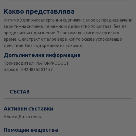
Какво представлява
Интимо Хелп хипоалергенни кърпички с алое са предназначени
за интимна хигиена. Те нежно и деликатно почистват, без да
предизвикват дразнение. За оптимална хигиена по всяко
време. С екстракт от алое вера, който оказва успокояващо
действие. Без съдържание на алкохол.
Допълнителна информация
Производител : NATURPRODUCT
Баркод : 6424835001157
СЪСТАВ
Активни съставки
Алое и Д-пантенол
Помощни вещества