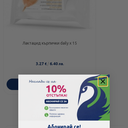
Лактацид кърпички daily х 15
3.27
/
6.40
€
лв.
ПОРЪЧАЙ
Още от тази марка
Абонирай се!