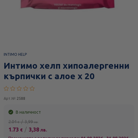
INTIMO HELP
Интимо хелп хипоалергенни
кърпички с алое х 20
Арт.№
2588
В наличност
2.04
/
3,99
€
лв.
1.73
/
3,38
€
лв.