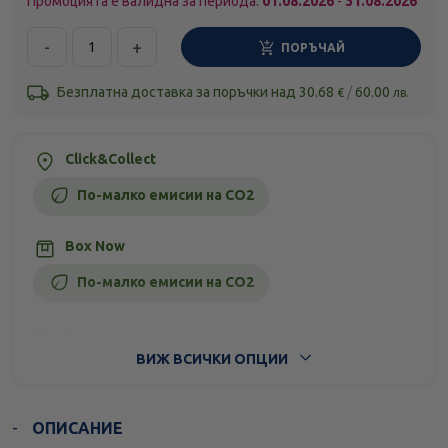
Промоцията е валидна за периода:
01.08.2026
-
31.08.2026
-
+
ПОРЪЧАЙ
Безплатна доставка за поръчки над
30.68
/
60.00
€
лв.
Click&Collect
По-малко емисии на CO2
Box Now
По-малко емисии на CO2
Стандартна доставка
ВИЖ ВСИЧКИ ОПЦИИ
ОПИСАНИЕ