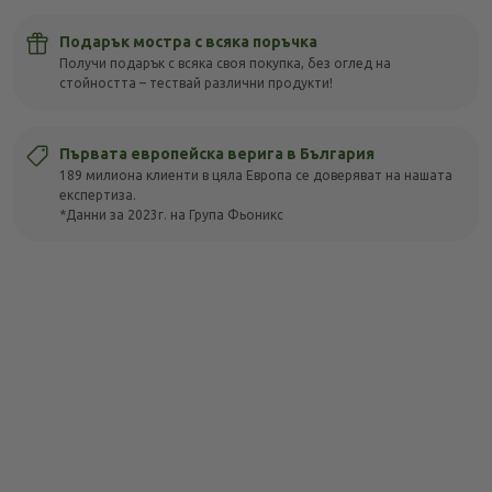
Подарък мостра с всяка поръчка
Получи подарък с всяка своя покупка, без оглед на
стойността – тествай различни продукти!
Първата европейска верига в България
189 милиона клиенти в цяла Европа се доверяват на нашата
експертиза.
*Данни за 2023г. на Група Фьоникс