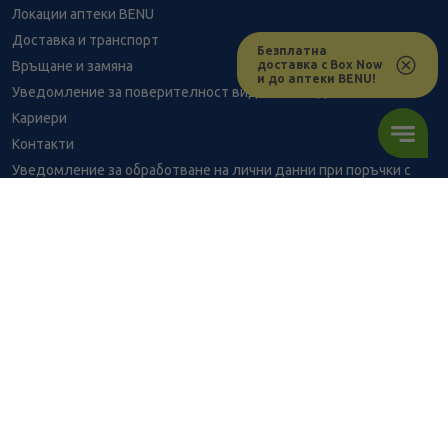
Локации аптеки BENU
Доставка и транспорт
Безплатна
доставка с Box Now
Връщане и замяна
и до аптеки BENU!
Уведомление за поверителност видеонаблюдение
Кариери
Контакти
Уведомление за обработване на лични данни при поръчки с
доставка до аптека
BENU - Моят здравен експерт
2.04
/
3,99
€
лв.
Консултация с фармацевт
В наличност
1.73
/
3,38
€
лв.
Здравен портал - блог
Често задавани въпроси
ПОРЪЧАЙ
ВРЪЗКИ
Изпълнителна агенция по лекарствата