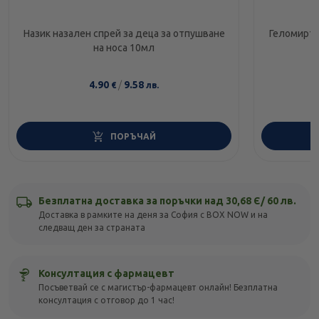
Назик назален спрей за деца за отпушване
Геломирто
на носа 10мл
4.90
/
9.58
€
лв.
ПОРЪЧАЙ
Безплатна доставка за поръчки над 30,68 Є/ 60 лв.
Доставка в рамките на деня за София с BOX NOW и на
следващ ден за страната
Консултация с фармацевт
Посъветвай се с магистър-фармацевт онлайн! Безплатна
консултация с отговор до 1 час!