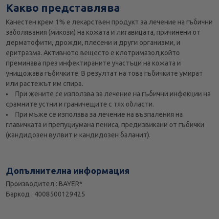
Какво представлява
Канестен крем 1% е лекарствен продукт за лечение на гъбични
заболявания (микози) на кожата и лигавицата, причинени от
дерматофити, дрожди, плесени и други организми, и
еритразма. Активното вещесто е клотримазол,който
преминава през инфектираните участъци на кожата и
унищожава гъбичките. В резултат на това гъбичките умират
или растежът им спира.
При жените се използва за лечение на гъбични инфекции на
срамните устни и граничещите с тях области.
При мъже се използва за лечение на възпаления на
главичката и препуциумана пениса, предизвикани от гъбички
(кандидозен вулвит и кандидозен баланит).
Допълнителна информация
Производител : BAYER*
Баркод : 4008500129425