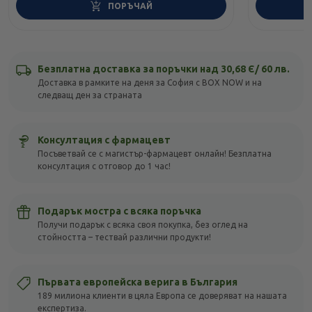
ПОРЪЧАЙ
Безплатна доставка за поръчки над 30,68 Є/ 60 лв.
Доставка в рамките на деня за София с BOX NOW и на
следващ ден за страната
Консултация с фармацевт
Посъветвай се с магистър-фармацевт онлайн! Безплатна
консултация с отговор до 1 час!
Подарък мостра с всяка поръчка
Получи подарък с всяка своя покупка, без оглед на
стойността – тествай различни продукти!
Първата европейска верига в България
189 милиона клиенти в цяла Европа се доверяват на нашата
експертиза.