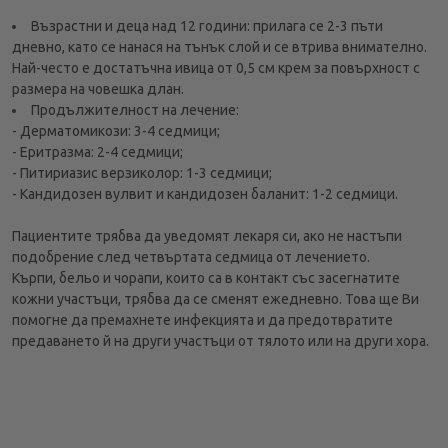
Възрастни и деца над 12 години: прилага се 2-3 пъти
дневно, като се нанася на тънък слой и се втрива внимателно.
Най-често е достатъчна ивица от 0,5 см крем за повърхност с
размера на човешка длан.
Продължителност на лечение:
- Дерматомикози: 3-4 седмици;
- Еритразма: 2-4 седмици;
- Питириазис верзиколор: 1-3 седмици;
- Кандидозен вулвит и кандидозен баланит: 1-2 седмици.
Пациентите трябва да уведомят лекаря си, ако не настъпи
подобрение след четвъртата седмица от лечението.
Кърпи, бельо и чорапи, които са в контакт със засегнатите
кожни участъци, трябва да се сменят ежедневно. Това ще Ви
помогне да премахнете инфекцията и да предотвратите
предаването й на други участъци от тялото или на други хора.