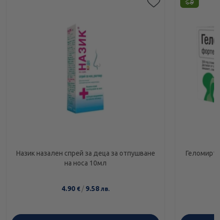
Назик назален спрей за деца за отпушване
Геломирто
на носа 10мл
4.90
/
9.58
€
лв.