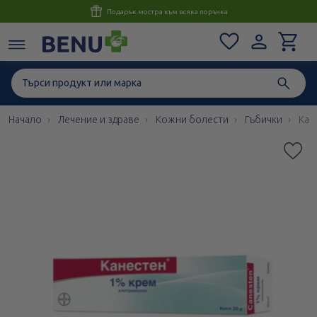
Консултация с магистър-фармацевт до 1 час
Начало
Лечение и здраве
Кожни болести
Гъбички
Кан