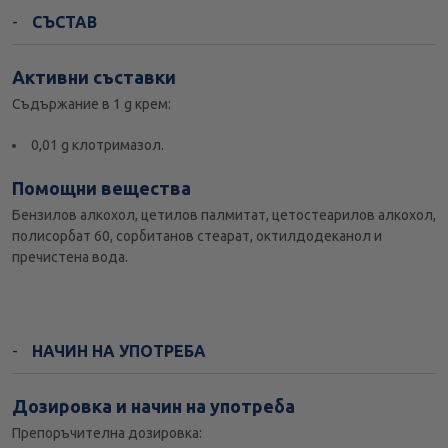
СЪСТАВ
Активни съставки
Съдържание в 1 g крем:
0,01 g клотримазол.
Помощни вещества
Бензилов алкохол, цетилов палмитат, цетостеарилов алкохол,
полисорбат 60, сорбитанов стеарат, октилдодеканол и
пречистена вода.
НАЧИН НА УПОТРЕБА
Дозировка и начин на употреба
Препоръчителна дозировка: