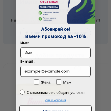
Имаш въпроси относно
продукта?
Нашите опитни фармацевти са тук, за да ти помогнат!
Абонирай се!
ПОПИТАЙ МАГИСТЪР-ФАРМАЦЕВТ
Вземи промокод за -10%
Име:
Подобни продукти
E-mail:
Пол
Жена
Мъж
Съгласявам се с общите условия
Съгласявам се с общите условия
ОБЩИ УСЛОВИЯ