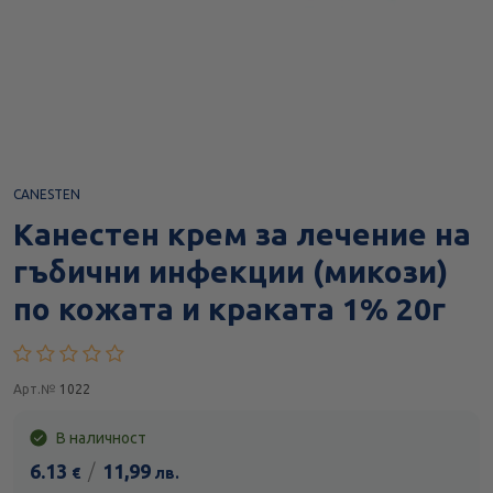
CANESTEN
Канестен крем за лечение на
гъбични инфекции (микози)
по кожата и краката 1% 20г
Арт.№
1022
В наличност
6.13
/
11,99
€
лв.