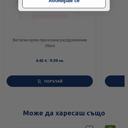
Абонирам се
Витасин крем при кожни раздразнения
50мл
4.65
/
9.09
€
лв.
ПОРЪЧАЙ
Може да харесаш също