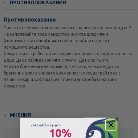
ПРОТИВОПОКАЗАНИЯ
Противопоказания
Прочетете внимателно листовката на лекарствения продукт!
Не използвайте това лекарство, ако сте алергични
(свръхчувствителни) към аткивното и/или някое от
помощните вещества.
Лекарствата трябва да се съхраняват на място, недостъпно за
деца. Да се избягва контакт с очите. Да не се гълта.
Ако сте бременна или кърмите, смятате, че може да сте
бременна или планирате бременност, посъветвайте се с
Вашия лекар или фармацевт преди употребата на това
лекарство.
МНЕНИЯ