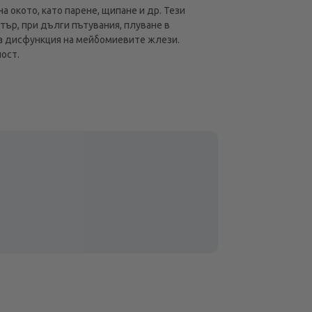
а окото, като парене, щипане и др. Тези
ър, при дълги пътувания, плуване в
ича дисфункция на мейбомиевите жлези.
ост.