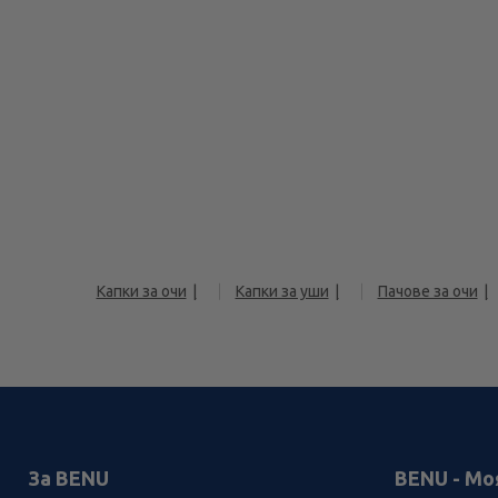
Капки за очи
Капки за уши
Пачове за очи
За BENU
BENU - Мо