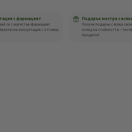
тация с фармацевт
Подарък мостра с всяк
вай се с магистър-фармацевт
Получи подарък с всяка своя
Безплатна консултация с отговор
оглед на стойността – тест
!
продукти!