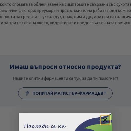
който спомага за облекчаване на симптомите свързани със сухота н
различни фактори: преумора и продължителна работа пред компют
ености на средата - сух въздух, прах, дим и др., или при патолог
 за трите слоя на окото, хидратират и предпазват очната повърхн
Имаш въпроси относно продукта?
Нашите опитни фармацевти са тук, за да ти помогнат!
ПОПИТАЙ МАГИСТЪР-ФАРМАЦЕВТ
Подобни продукти