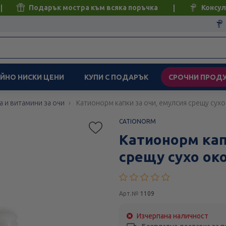
Подарък мостра към всяка поръчка
Консул
ЙНО НИСКИ ЦЕНИ
КУПИ С ПОДАРЪК
СРОЧНИ ПРОД
а и витамини за очи
Катионорм капки за очи, емулсия срещу сух
CATIONORM
Катионорм кап
срещу сухо ок
Арт.№
1109
Изчерпана наличност