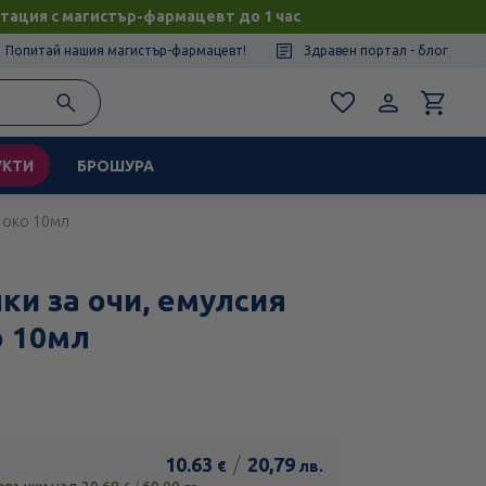
тация с магистър-фармацевт до 1 час
Попитай нашия магистър-фармацевт!
Здравен портал - блог
УКТИ
БРОШУРА
о око 10мл
ки за очи, емулсия
о 10мл
10.63
/
20,79
€
лв.