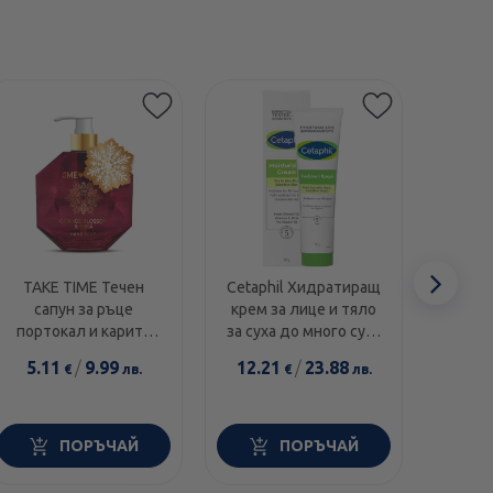
Етикети
Сл
TAKE TIME Течен
Cetaphil Хидратиращ
Swans
сапун за ръце
крем за лице и тяло
1000I
еле
портокал и карите
за суха до много суха
диамант 300мл
и чувствителна кожа
5.11
/
9.99
12.21
/
23.88
14.0
€
лв.
€
лв.
100г
ПОРЪЧАЙ
ПОРЪЧАЙ