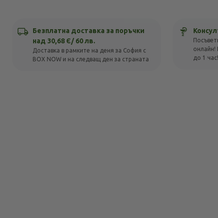
Безплатна доставка за поръчки
Консул
над 30,68 Є/ 60 лв.
Посъвет
онлайн! 
Доставка в рамките на деня за София с
до 1 час
BOX NOW и на следващ ден за страната