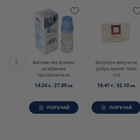
Предишен
Висглик Нео флакон
Витроген ампули за
за забавяне
добро зрение 10мл
елемент
прогресията на
х16
катаракта 10мл
14.26
/
27.89
16.41
/
32.10
€
лв.
€
лв.
ПОРЪЧАЙ
ПОРЪЧАЙ