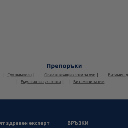
Препоръки
Сух шампоан
Овлажняващи капки за очи
Витамин д
Емулсия за суха кожа
Витамини за очи
ят здравен експерт
ВРЪЗКИ