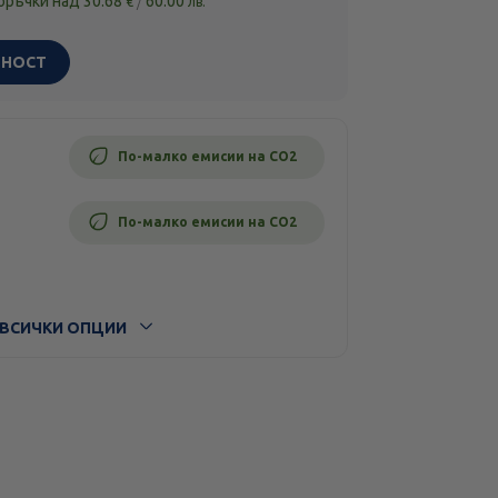
поръчки над
30.68
/
60.00
€
лв.
ЧНОСТ
По-малко емисии на CO2
По-малко емисии на CO2
ВСИЧКИ ОПЦИИ