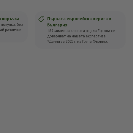
а поръчка
Първата европейска верига в
 покупка, без
България
вай различни
189 милиона клиенти в цяла Европа се
доверяват на нашата експертиза.
*Данни за 2023г. на Група Фьоникс