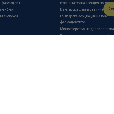
с фармацевт
Изпълнителна агенция по лека
Бе
л - блог
Български фармацевтичен съю
ни въпроси
Българска асоциация на помощ
фармацевтите
Министерство на здравеопазв
Комисия за защита на потреби
FR