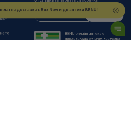
отстъпка
за първата си поръчка!
рствата
зплатна доставка с Box Now и до аптеки BENU!
з
АБОНИРАЙ СЕ
ник-
ането
BENU онлайн аптека е
лицензирана от Изпълнителна
телите
Агенция по Лекарствата.