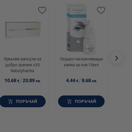
Етикет
-15%
Сл
Лувалик капсули за
Окуцел овлажняващи
Ви
добро зрение х30
капки за очи 10мл
Алердж
еле
Naturpharma
0,5 мл
10.68
/
20.89
4.44
/
8.68
8.6
€
лв.
€
лв.
7.3
ПОРЪЧАЙ
ПОРЪЧАЙ