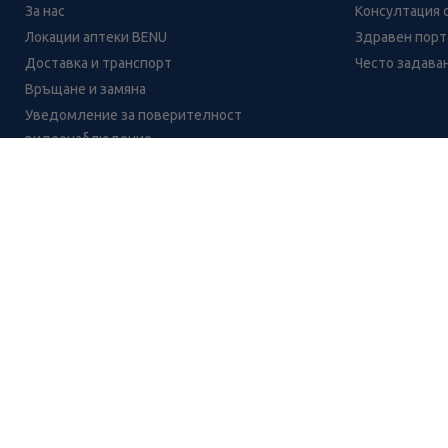
За нас
Консултация 
Локации аптеки BENU
Здравен порта
Доставка и транспорт
Често задава
Връщане и замяна
Уведомление за поверителност
видеонаблюдение
Кариери
Контакти
Уведомление за обработване на лични данни
при поръчки с доставка до аптека
CH
CZ
EE
LT
LV
HU
NL
RS
SK
RO
IT
BE
IE
UK
NO
DE