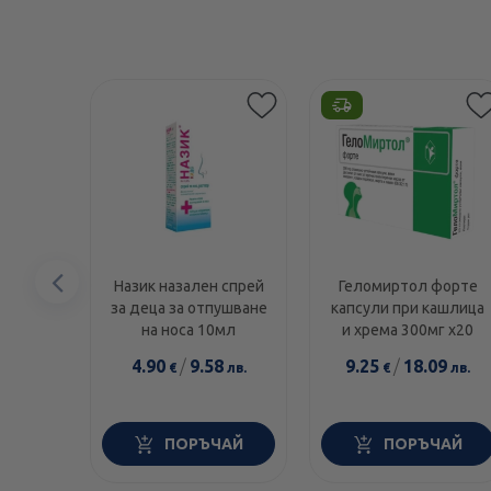
Предишен
Назик назален спрей
Геломиртол форте
за деца за отпушване
капсули при кашлица
елемент
на носа 10мл
и хрема 300мг х20
4.90
/
9.58
9.25
/
18.09
€
лв.
€
лв.
ПОРЪЧАЙ
ПОРЪЧАЙ