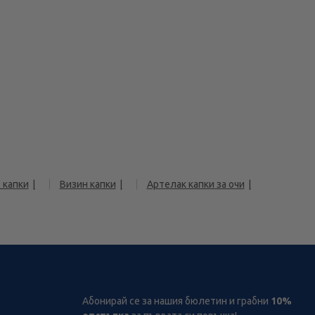
 капки
Визин капки
Артелак капки за очи
Абонирай се за нашия бюлетин и грабни
10%