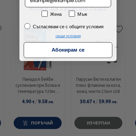
Може да харесаш също
Пол
Жена
Мъж
Съгласявам се с общите условия
Съгласявам се с общите условия
ОБЩИ УСЛОВИЯ
Абонирам се
Панадол бейби
Парусан бюти колаген
суспензия при болка и
плюс флакони за коса,
температура 120мг/
кожа, нокти 25мл х28
5мл 100мл
4.90
/
9.58
30.67
/
59.99
€
лв.
€
лв.
ПОРЪЧАЙ
ИЗЧЕРПАН