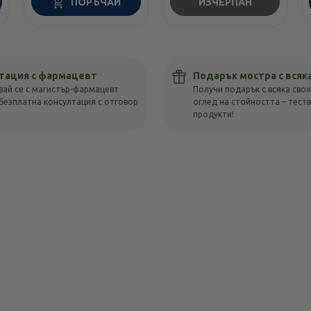
ПОРЪЧАЙ
ИЗЧЕРПАН
тация с фармацевт
Подарък мостра с всяк
вай се с магистър-фармацевт
Получи подарък с всяка своя
Безплатна консултация с отговор
оглед на стойността – тест
!
продукти!