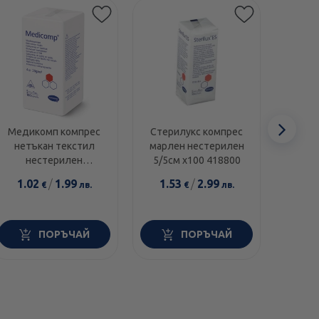
Сл
Медикомп компрес
Стерилукс компрес
Ко
нетъкан текстил
марлен нестерилен
н
еле
нестерилен
5/5см х100 418800
10с
5см/5смх100 421821
1.02
/
1.99
1.53
/
2.99
4.1
€
лв.
€
лв.
ПОРЪЧАЙ
ПОРЪЧАЙ