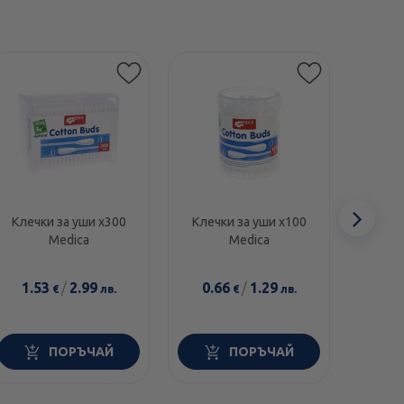
Сл
Клечки за уши х300
Клечки за уши х100
Бинт 
Medica
Medica
еле
1.53
/
2.99
0.66
/
1.29
0.4
€
лв.
€
лв.
ПОРЪЧАЙ
ПОРЪЧАЙ