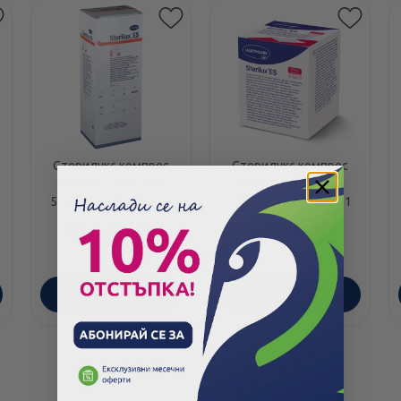
Стерилукс компрес
Стерилукс компрес
марлен стерилен
марлен стерилен
5/5см х5 х 40,400845
5/5х50 (25х2) 418551
7.92
/
15.49
3.37
/
6.59
€
лв.
€
лв.
ПОРЪЧАЙ
ПОРЪЧАЙ