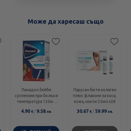
Може да харесаш също
Панадол бейби
Парусан бюти колаген
суспензия при болка и
плюс флакони за коса,
температура 120мг/
кожа, нокти 25мл х28
5мл 100мл
4.90
/
9.58
30.67
/
59.99
€
лв.
€
лв.