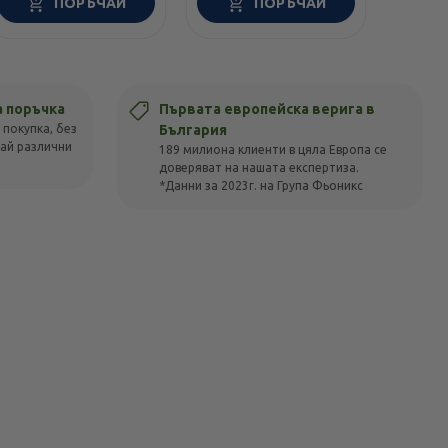
ПОРЪЧАЙ
ПОРЪЧАЙ
а поръчка
Първата европейска верига в
 покупка, без
България
вай различни
189 милиона клиенти в цяла Европа се
доверяват на нашата експертиза.
*Данни за 2023г. на Група Фьоникс