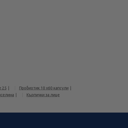
е 25
Пробиотик 10 х60 капсули
иселина
Кърпички за лице