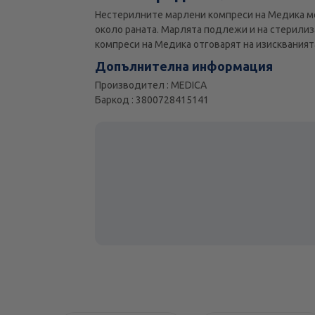
Нестерилните марлени компреси на Медика мог
около раната. Марлята подлежи и на стерилиз
компреси на Медика отговарят на изискваният
Допълнителна информация
Производител : MEDICA
Баркод : 3800728415141