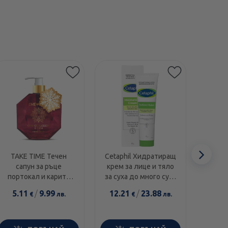
Етикети
Сл
TAKE TIME Течен
Cetaphil Хидратиращ
Swans
сапун за ръце
крем за лице и тяло
1000I
еле
портокал и карите
за суха до много суха
диамант 300мл
и чувствителна кожа
5.11
/
9.99
12.21
/
23.88
14.0
€
лв.
€
лв.
100г