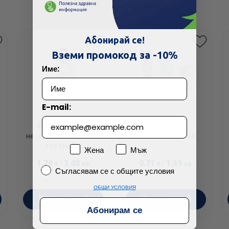
Още от тази марка
Абонирай се!
Вземи промокод за -10%
Име:
E-mail:
Компрес марля
Бинт гипсов
нестерилна 5см/5см х
2,7м/10см medica
100 Medica
Пол
Жена
Мъж
1.78
/
3.48
0.71
/
1.39
€
лв.
€
лв.
Съгласявам се с общите условия
Съгласявам се с общите условия
ОБЩИ УСЛОВИЯ
ПОРЪЧАЙ
ПОРЪЧАЙ
Абонирам се