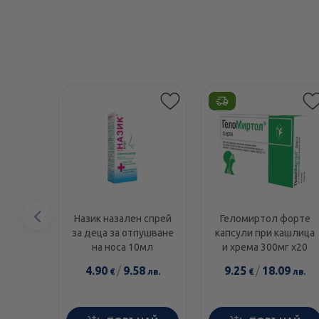
Предишен
Назик назален спрей
Геломиртол форте
за деца за отпушване
капсули при кашлица
елемент
на носа 10мл
и хрема 300мг х20
4.90
/
9.58
9.25
/
18.09
€
лв.
€
лв.