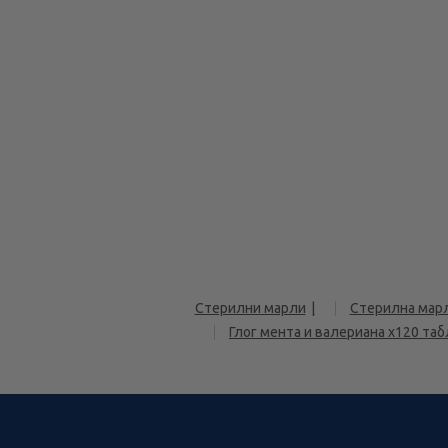
Стерилни марли
Стерилна мар
Глог мента и валериана х120 та