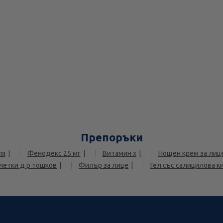
Препоръки
ля
Фенодекс 25 мг
Витамин х
Нощен крем за лиц
блетки д р тошков
Филър за лице
Гел със салицилова к