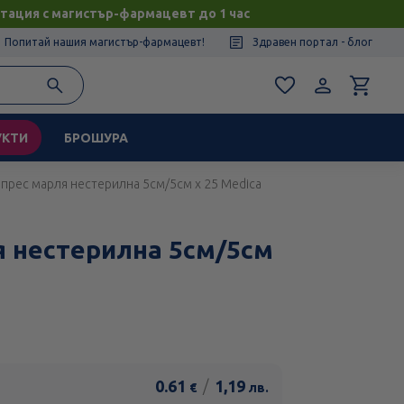
тация с магистър-фармацевт до 1 час
Попитай нашия магистър-фармацевт!
Здравен портал - блог
УКТИ
БРОШУРА
прес марля нестерилна 5см/5см х 25 Medica
 нестерилна 5см/5см
0.61
/
1,19
€
лв.