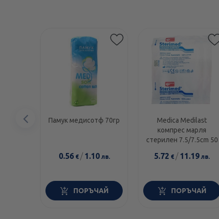
Предишен
Памук медисотф 70гр
Medica Medilast
компрес марля
елемент
стерилен 7.5/7.5cm 50
0.56
/
1.10
5.72
/
11.19
€
лв.
€
лв.
ПОРЪЧАЙ
ПОРЪЧАЙ