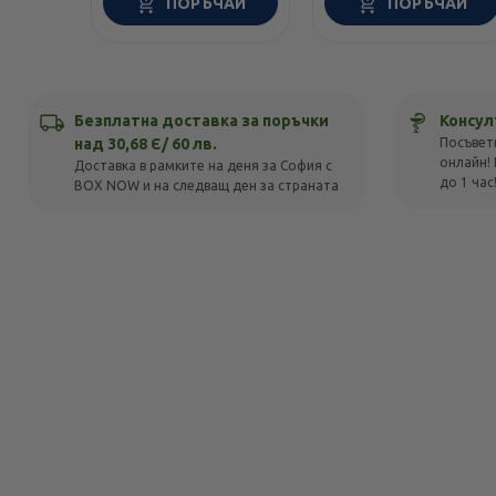
ПОРЪЧАЙ
ПОРЪЧАЙ
Безплатна доставка за поръчки
Консул
над 30,68 Є/ 60 лв.
Посъвет
онлайн! 
Доставка в рамките на деня за София с
до 1 час
BOX NOW и на следващ ден за страната