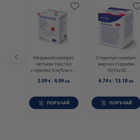
Предишен
Медикомп компрес
Стерилукс компрес
нетъкан текстил
марлен стерилен
елемент
стерилен 5см/5см х50
10/10х50
(25х2) 1074
(25х2)418557
2.09
/
4.09
6.74
/
13.18
€
лв.
€
лв.
ПОРЪЧАЙ
ПОРЪЧАЙ