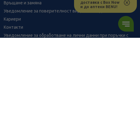
доставка с Box Now
Връщане и замяна
и до аптеки BENU!
Уведомление за поверителност видеонаблюдение
Кариери
Контакти
Уведомление за обработване на лични данни при поръчки с
доставка до аптека
BENU - Моят здравен експерт
9.71
/
18,99
€
лв.
Консултация с фармацевт
В наличност
7.25
/
14,18
€
лв.
Здравен портал - блог
Често задавани въпроси
ПОРЪЧАЙ
ВРЪЗКИ
Изпълнителна агенция по лекарствата
Български фармацевтичен съюз
Българска асоциация на помощник-фармацевтите
Министерство на здравеопазването