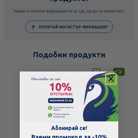
Нашите опитни фармацевти са тук, за да ти помогнат!
ПОПИТАЙ МАГИСТЪР-ФАРМАЦЕВТ
Подобни продукти
Абонирай се!
Вземи промокод за -10%