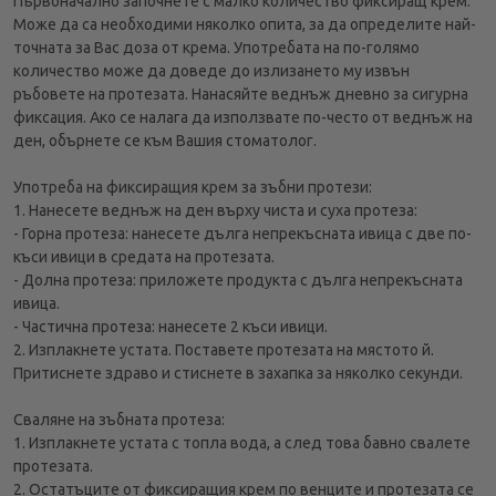
Първоначално започнете с малко количество фиксиращ крем.
Може да са необходими няколко опита, за да определите най-
точната за Вас доза от крема. Употребата на по-голямо
количество може да доведе до излизането му извън
ръбовете на протезата. Нанасяйте веднъж дневно за сигурна
фиксация. Ако се налага да използвате по-често от веднъж на
ден, обърнете се към Вашия стоматолог.
Употреба на фиксиращия крем за зъбни протези:
1. Нанесете веднъж на ден върху чиста и суха протеза:
- Горна протеза: нанесете дълга непрекъсната ивица с две по-
къси ивици в средата на протезата.
- Долна протеза: приложете продукта с дълга непрекъсната
ивица.
- Частична протеза: нанесете 2 къси ивици.
2. Изплакнете устата. Поставете протезата на мястото й.
Притиснете здраво и стиснете в захапка за няколко секунди.
Сваляне на зъбната протеза:
1. Изплакнете устата с топла вода, а след това бавно свалете
протезата.
2. Остатъците от фиксиращия крем по венците и протезата се