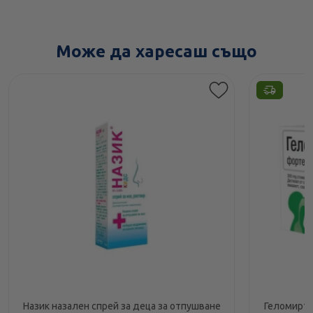
Може да харесаш също
Назик назален спрей за деца за отпушване
Геломирто