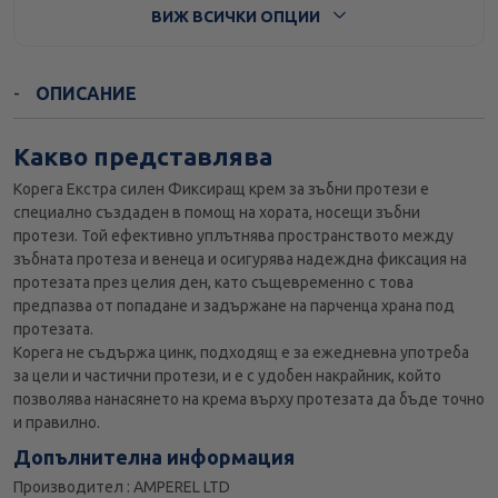
ВИЖ ВСИЧКИ ОПЦИИ
Стандартна доставка
ОПИСАНИЕ
Какво представлява
Корега Екстра силен Фиксиращ крем за зъбни протези е
специално създаден в помощ на хората, носещи зъбни
протези. Той ефективно уплътнява пространството между
зъбната протеза и венеца и осигурява надеждна фиксация на
протезата през целия ден, като същевременно с това
предпазва от попадане и задържане на парченца храна под
протезата.
Корега не съдържа цинк, подходящ е за ежедневна употреба
за цели и частични протези, и е с удобен накрайник, който
позволява нанасянето на крема върху протезата да бъде точно
и правилно.
Допълнителна информация
Производител : AMPEREL LTD