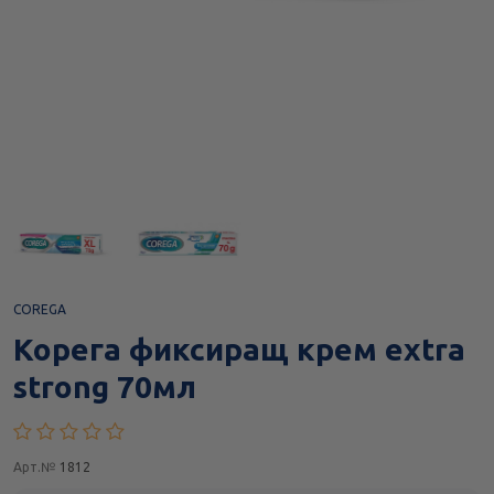
COREGA
Корега фиксиращ крем extra
strong 70мл
Арт.№
1812