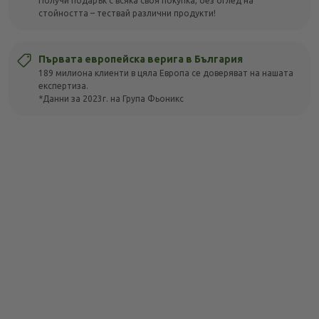
Получи подарък с всяка своя покупка, без оглед на
стойността – тествай различни продукти!
Първата европейска верига в България
189 милиона клиенти в цяла Европа се доверяват на нашата
експертиза.
*Данни за 2023г. на Група Фьоникс