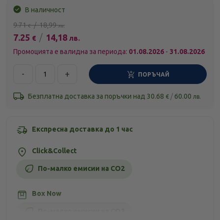
В наличност
9.71
/
18,99
€
лв.
7.25
/
14,18
€
лв.
Промоцията е валидна за периода:
01.08.2026
-
31.08.2026
-
+
ПОРЪЧАЙ
Безплатна доставка за поръчки над
30.68
/
60.00
€
лв.
Експресна доставка до 1 час
Click&Collect
По-малко емисии на CO2
Box Now
По-малко емисии на CO2