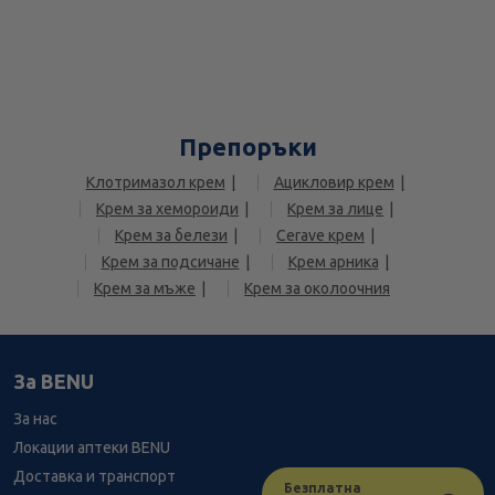
Препоръки
Клотримазол крем
Ацикловир крем
Крем за хемороиди
Крем за лице
Крем за белези
Cerave крем
Крем за подсичане
Крем арника
Крем за мъже
Крем за околоочния
За BENU
За нас
Локации аптеки BENU
Доставка и транспорт
Безплатна