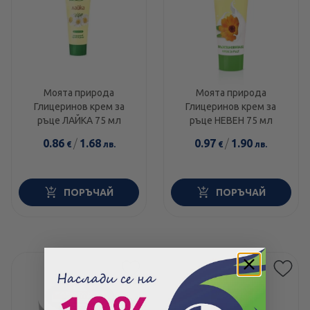
Моята природа
Моята природа
Глицеринов крем за
Глицеринов крем за
ръце ЛАЙКА 75 мл
ръце НЕВЕН 75 мл
0.86
/
1.68
0.97
/
1.90
€
лв.
€
лв.
ПОРЪЧАЙ
ПОРЪЧАЙ