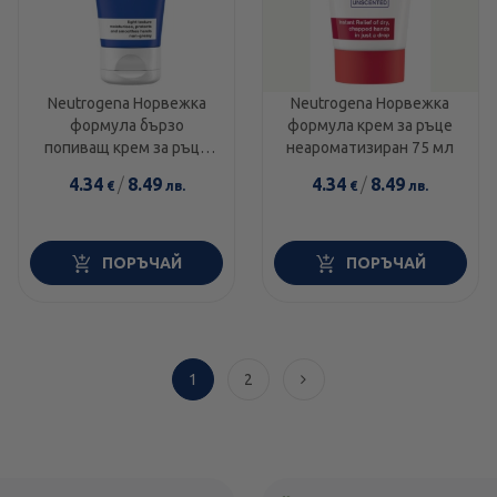
Neutrogena Норвежка
Neutrogena Норвежка
формула бързо
формула крем за ръце
попиващ крем за ръце
неароматизиран 75 мл
75 мл
4.34
/
8.49
4.34
/
8.49
€
лв.
€
лв.
ПОРЪЧАЙ
ПОРЪЧАЙ
1
2