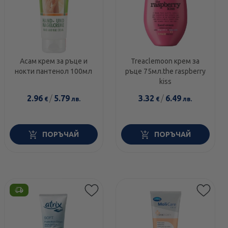
Асам крем за ръце и
Treaclemoon крем за
нокти пантенол 100мл
ръце 75мл.the raspberry
kiss
2.96
/
5.79
3.32
/
6.49
€
лв.
€
лв.
ПОРЪЧАЙ
ПОРЪЧАЙ