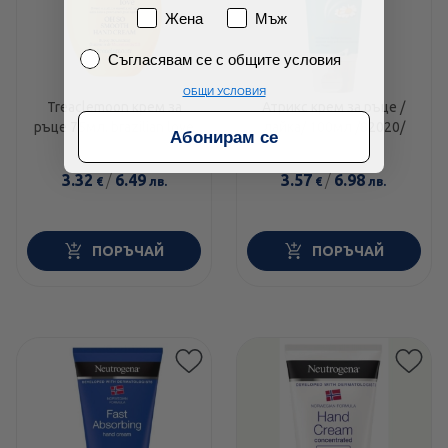
Пол
Жена
Мъж
Съгласявам се с общите условия
Съгласявам се с общите условия
ОБЩИ УСЛОВИЯ
Treaclemoon крем за
Атрикс крем за ръце /
ръце 75мл. brazilian love
лайка/ 100мл /82020/
Абонирам се
3.32
/
6.49
3.57
/
6.98
€
лв.
€
лв.
ПОРЪЧАЙ
ПОРЪЧАЙ