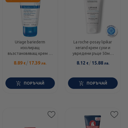
Uriage bariederm
La roche-posay lipikar
изолиращ
xerand крем сухи и
възстановяващ крем за
увредени ръце 50мл.
ръце 50мл
412684
8.89
/
17.39
8.12
/
15.88
€
лв.
€
лв.
ПОРЪЧАЙ
ПОРЪЧАЙ