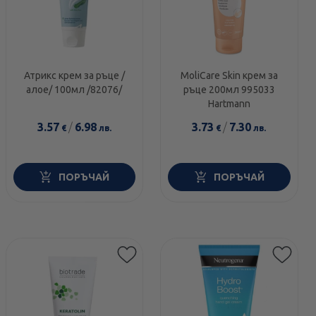
Атрикс крем за ръце /
MoliCare Skin крем за
алое/ 100мл /82076/
ръце 200мл 995033
Hartmann
3.57
/
6.98
3.73
/
7.30
€
лв.
€
лв.
ПОРЪЧАЙ
ПОРЪЧАЙ