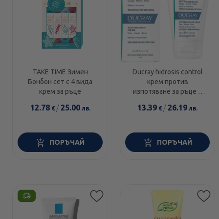
TAKE TIME Зимен
Ducray hidrosis control
Бонбон сет с 4 вида
крем против
крем за ръце
изпотяване за ръце и
крака 50ml
12.78
/
25.00
13.39
/
26.19
€
лв.
€
лв.
ПОРЪЧАЙ
ПОРЪЧАЙ
Етикети