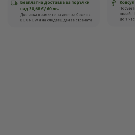
Безплатна доставка за поръчки
Консул
над 30,68 Є/ 60 лв.
Посъвет
онлайн! 
Доставка в рамките на деня за София с
до 1 час
BOX NOW и на следващ ден за страната