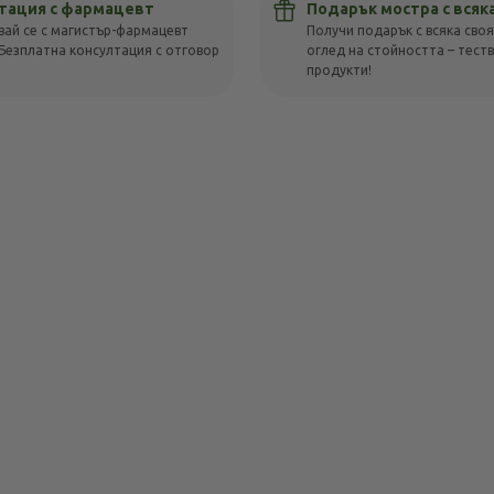
тация с фармацевт
Подарък мостра с всяк
вай се с магистър-фармацевт
Получи подарък с всяка своя
Безплатна консултация с отговор
оглед на стойността – тест
!
продукти!