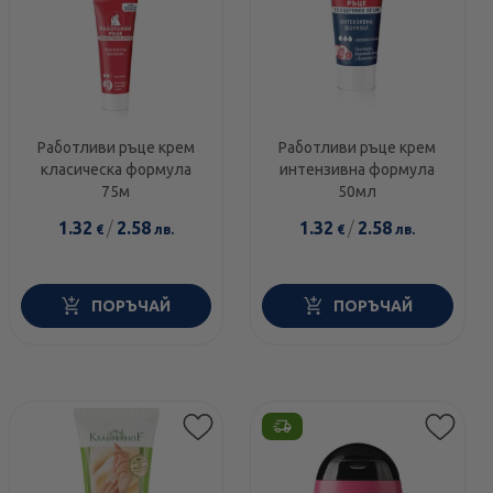
Работливи ръце крем
Работливи ръце крем
класическа формула
интензивна формула
75м
50мл
1.32
/
2.58
1.32
/
2.58
€
лв.
€
лв.
ПОРЪЧАЙ
ПОРЪЧАЙ