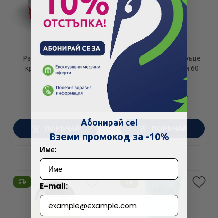
Работливи ръце sos
Лавена Работливи ръце
крем за ръце 50мл
успокояващ балсам 60
мл
1.89
/
3.70
2.48
/
4.85
€
лв.
€
лв.
Скъпа доставка
Търсих друго
Абонирай се!
ПОРЪЧАЙ
ПОРЪЧАЙ
Технически проблем с плащането
Вземи промокод за -10%
Име:
Просто разглеждам
Намерих по-евтино
E-mail: