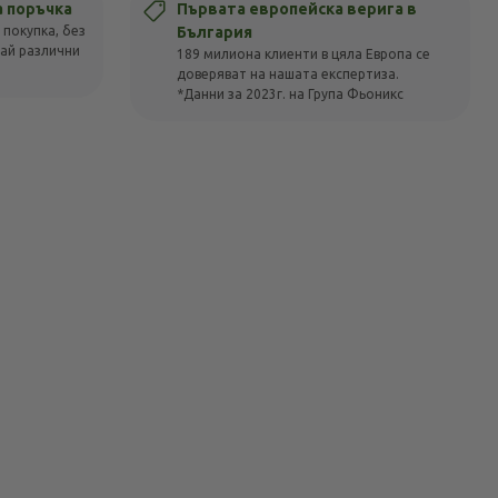
а поръчка
Първата европейска верига в
 покупка, без
България
вай различни
189 милиона клиенти в цяла Европа се
доверяват на нашата експертиза.
*Данни за 2023г. на Група Фьоникс