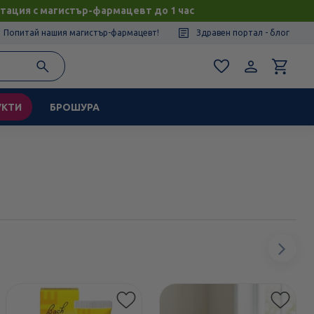
тация с магистър-фармацевт до 1 час
Попитай нашия магистър-фармацевт!
Здравен портал - блог
УКТИ
БРОШУРА
Сл
ел