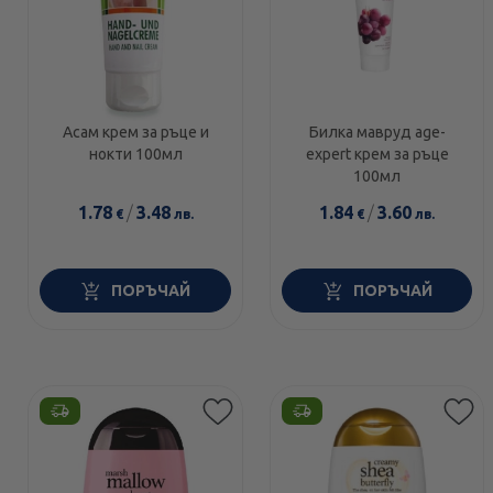
Асам крем за ръце и
Билка мавруд age-
нокти 100мл
expert крем за ръце
100мл
1.78
/
3.48
1.84
/
3.60
€
лв.
€
лв.
ПОРЪЧАЙ
ПОРЪЧАЙ