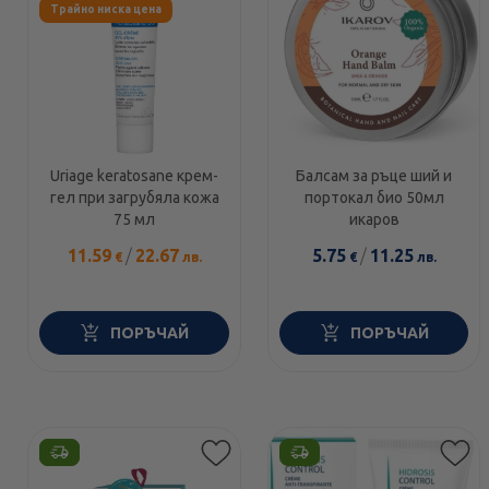
Трайно ниска цена
Uriage keratosane крем-
Балсам за ръце ший и
гел при загрубяла кожа
портокал био 50мл
75 мл
икаров
11.59
/
22.67
5.75
/
11.25
€
лв.
€
лв.
ПОРЪЧАЙ
ПОРЪЧАЙ
Етикети