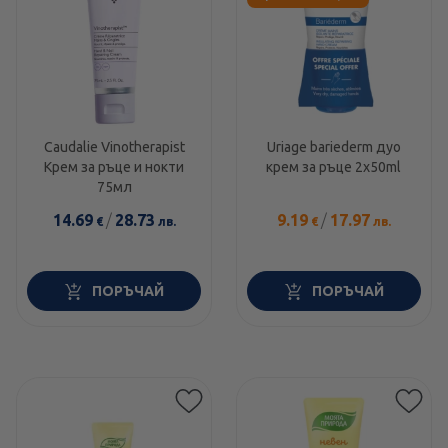
Caudalie Vinotherapist
Uriage bariederm дуо
Крем за ръце и нокти
крем за ръце 2x50ml
75мл
14.69
/
28.73
9.19
/
17.97
€
лв.
€
лв.
ПОРЪЧАЙ
ПОРЪЧАЙ