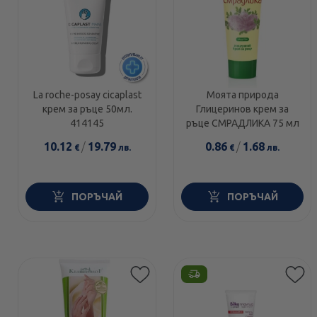
La roche-posay cicaplast
Моята природа
крем за ръце 50мл.
Глицеринов крем за
414145
ръце СМРАДЛИКА 75 мл
10.12
/
19.79
0.86
/
1.68
€
лв.
€
лв.
ПОРЪЧАЙ
ПОРЪЧАЙ