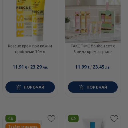
Rescue крем при кожни
TAKE TIME Бонбон сет с
проблеми 30мл
3 вида крем за ръце
11.91
/
23.29
11.99
/
23.45
€
лв.
€
лв.
ПОРЪЧАЙ
ПОРЪЧАЙ
Етикети
Етикети
Трайно ниска цена