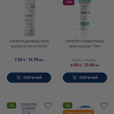
-20%
Jowae подранващ крем
skineffect Хидратиращ
за ръце и нокти 50 мл
крем за ръце 75мл
7.05
/
13.79
8.18
/
16.00
€
лв.
€
лв.
6.49
/
12.69
€
лв.
ПОРЪЧАЙ
ПОРЪЧАЙ
Етикети
Трайно ниска цена