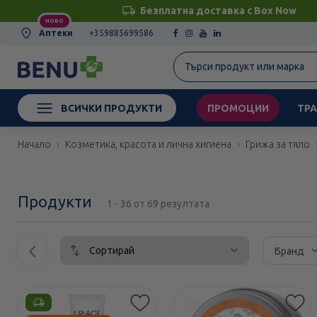
Безплатна доставка с Box Now
НОВО
Аптеки
+359885699586
ВСИЧКИ ПРОДУКТИ
ПРОМОЦИИ
ТРА
Начало
Козметика, красота и лична хигиена
Грижа за тяло
Продукти
1 - 36 от 69 резултата
Сортирай
Предишен
Бранд
елемент
Етикети