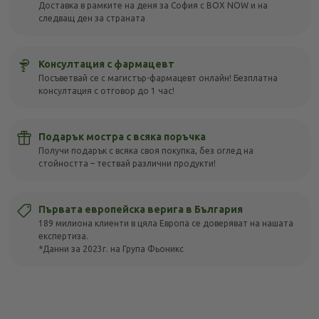
Доставка в рамките на деня за София с BOX NOW и на
следващ ден за страната
Консултация с фармацевт
Посъветвай се с магистър-фармацевт онлайн! Безплатна
консултация с отговор до 1 час!
Подарък мостра с всяка поръчка
Получи подарък с всяка своя покупка, без оглед на
стойността – тествай различни продукти!
Първата европейска верига в България
189 милиона клиенти в цяла Европа се доверяват на нашата
експертиза.
*Данни за 2023г. на Група Фьоникс