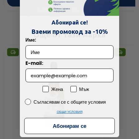
ПОРЪЧАЙ
Абонирай се!
Вземи промокод за -10%
Още от тази марка
Име:
E-mail:
Пол
Жена
Мъж
Съгласявам се с общите условия
Съгласявам се с общите условия
ОБЩИ УСЛОВИЯ
Абонирам се