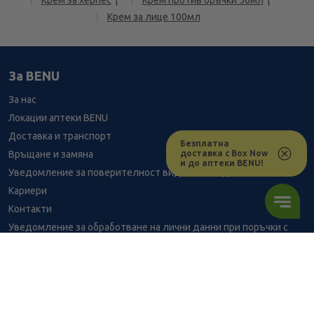
Крем за херпес
Крем против бръчки 50мл
Крем за лице 100мл
За BENU
За нас
Локации аптеки BENU
Доставка и транспорт
Безплатна
доставка с Box Now
Връщане и замяна
и до аптеки BENU!
Уведомление за поверителност видеонаблюдение
Кариери
Контакти
Уведомление за обработване на лични данни при поръчки с
доставка до аптека
BENU - Моят здравен експерт
Консултация с фармацевт