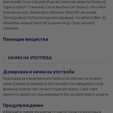
(магнезий), Coco-Caprylate/Caprate (кокосов каприлат/капрат),
Tapioca Starch* (тапиока), Cocos Nucifera Oil* (кокос), Cera Alba*
(пчелен восък), Simmondsia Chinensis Seed Oil* (жожова),
Silver(сребро), Parfum (натурален парфюм), Tocopherol (Вит. Е),
Helianthus Annuus Seed Oil (слънчоглед), Citral, Geraniol,
Limonene.
Помощни вещества
НАЧИН НА УПОТРЕБА
Дозировка и начин на употреба
Подходящ за ежедневна употреба и по няколко пъти през
деня. Отворете капачката. Изстискайте на повърхността на
флакона количество, колкото грахово зърно. След това
нанесете директно под мишниците без да използвате ръцете.
Предупреждение
Избягвайте директен контакт с очите! Да не се използва в