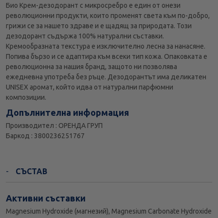
Био Крем-дезодорант с микросребро е един от онези
революционни продукти, които променят света към по-добро,
грижи се за нашето здраве и е щадящ за природата. Този
дезодорант съдържа 100% натурални съставки.
Кремообразната текстура е изключително лесна за нанасяне.
Попива бързо и се адаптира към всеки тип кожа. Опаковката е
революционна за нашия бранд, защото ни позволява
ежедневна употреба без ръце. Дезодорантът има деликатен
UNISEX аромат, който идва от натурални парфюмни
композиции.
Допълнителна информация
Производител : ОРЕНДА ГРУП
Баркод : 3800236251767
СЪСТАВ
Активни съставки
Magnesium Hydroxide (магнезий), Magnesium Carbonate Hydroxide