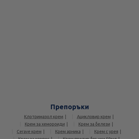
Препоръки
Клотримазол крем
Ацикловир крем
Крем за хемороиди
Крем за белези
Cerave крем
Крем арника
Крем с урея