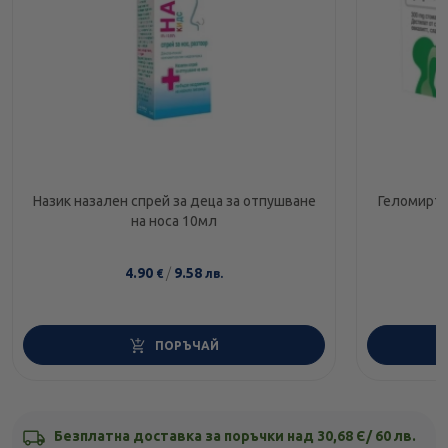
Назик назален спрей за деца за отпушване
Геломирто
на носа 10мл
4.90
/
9.58
€
лв.
ПОРЪЧАЙ
Безплатна доставка за поръчки над 30,68 Є/ 60 лв.