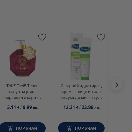
Етикети
Сл
TAKE TIME Течен
Cetaphil Хидратиращ
Swans
сапун за ръце
крем за лице и тяло
1000I
еле
портокал и карите
за суха до много суха
диамант 300мл
и чувствителна кожа
5.11
/
9.99
12.21
/
23.88
14.0
€
лв.
€
лв.
100г
ПОРЪЧАЙ
ПОРЪЧАЙ