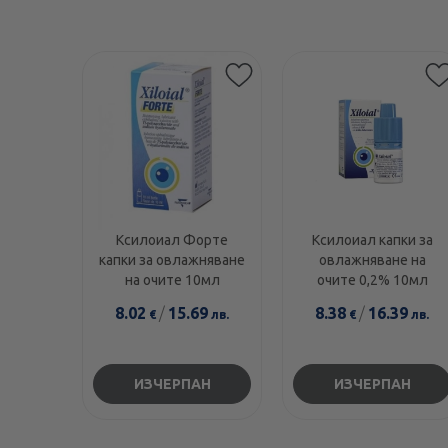
Ксилоиал Форте
Ксилоиал капки за
капки за овлажняване
овлажняване на
на очите 10мл
очите 0,2% 10мл
8.02
/
15.69
8.38
/
16.39
€
лв.
€
лв.
ИЗЧЕРПАН
ИЗЧЕРПАН