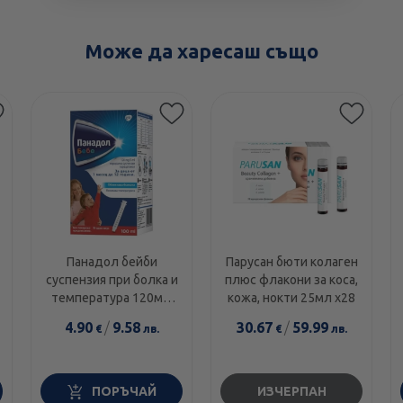
Може да харесаш също
Панадол бейби
Парусан бюти колаген
суспензия при болка и
плюс флакони за коса,
температура 120мг/
кожа, нокти 25мл х28
5мл 100мл
4.90
/
9.58
30.67
/
59.99
€
лв.
€
лв.
ПОРЪЧАЙ
ИЗЧЕРПАН