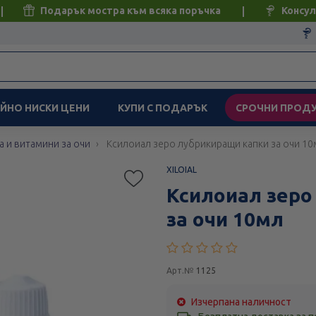
Подарък мостра към всяка поръчка
Консул
ЙНО НИСКИ ЦЕНИ
КУПИ С ПОДАРЪК
СРОЧНИ ПРОД
а и витамини за очи
Ксилоиал зеро лубрикиращи капки за очи 10
XILOIAL
Ксилоиал зеро
за очи 10мл
Арт.№
1125
Изчерпана наличност