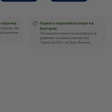
а поръчка
Първата европейска верига в
 покупка, без
България
вай различни
189 милиона клиенти в цяла Европа се
доверяват на нашата експертиза.
*Данни за 2023г. на Група Фьоникс