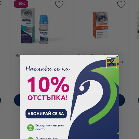
Етикети
-15%
Визихелп хидро капки
СуперОптик Комфорт
за сухи очи 10мл
успокояващи капки за
очи 10мл
7.87
/
15.39
6.95
/
13.59
€
лв.
€
лв.
5.85
/
11.44
€
лв.
ПОРЪЧАЙ
ПОРЪЧАЙ