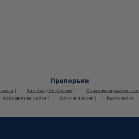
Препоръки
за очи
Витамин д3 и к2 капки
Овлажняващи капки за о
Артелак капки за очи
Витамини за очи
Кърпи за очи