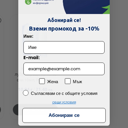
Още от тази марка
Абонирай се!
Вземи промокод за -10%
Име:
E-mail:
Ксилоиал зеро
лубрикиращи капки за
очи 10мл, Годен до:
Пол
Жена
Мъж
30.9.2026 г.
10.94
/
21.40
€
лв.
Съгласявам се с общите условия
Съгласявам се с общите условия
ОБЩИ УСЛОВИЯ
ИЗЧЕРПАН
Абонирам се