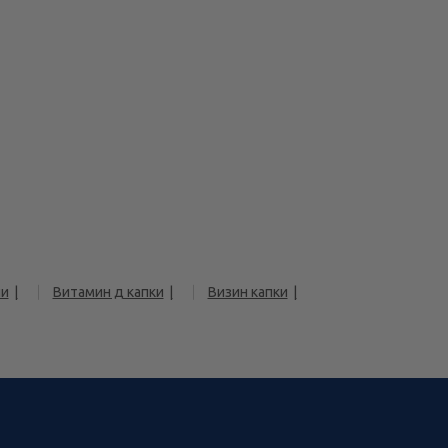
чи
Витамин д капки
Визин капки