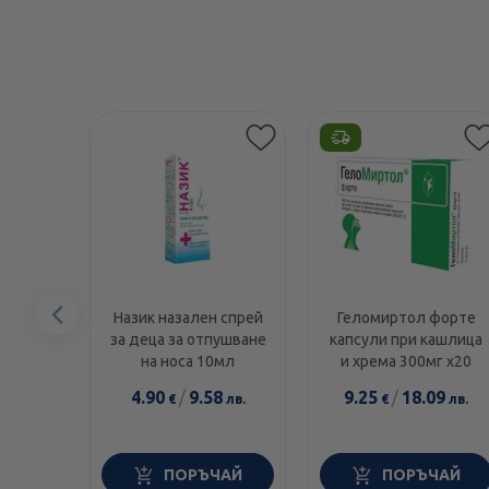
Предишен
Назик назален спрей
Геломиртол форте
за деца за отпушване
капсули при кашлица
елемент
на носа 10мл
и хрема 300мг х20
4.90
/
9.58
9.25
/
18.09
€
лв.
€
лв.
ПОРЪЧАЙ
ПОРЪЧАЙ