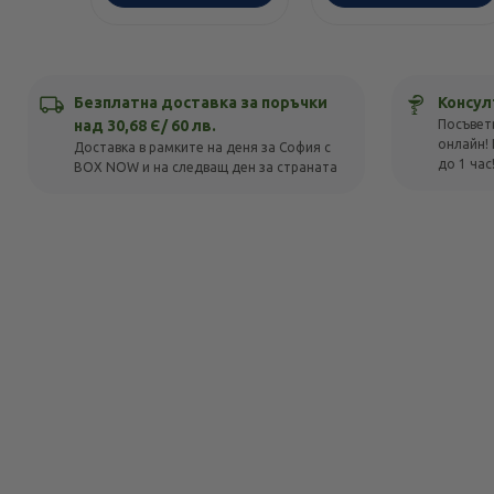
Безплатна доставка за поръчки
Консул
над 30,68 Є/ 60 лв.
Посъвет
онлайн! 
Доставка в рамките на деня за София с
до 1 час
BOX NOW и на следващ ден за страната