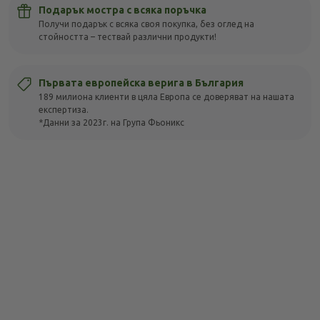
Подарък мостра с всяка поръчка
Получи подарък с всяка своя покупка, без оглед на
стойността – тествай различни продукти!
Първата европейска верига в България
189 милиона клиенти в цяла Европа се доверяват на нашата
експертиза.
*Данни за 2023г. на Група Фьоникс