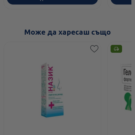
Може да харесаш също