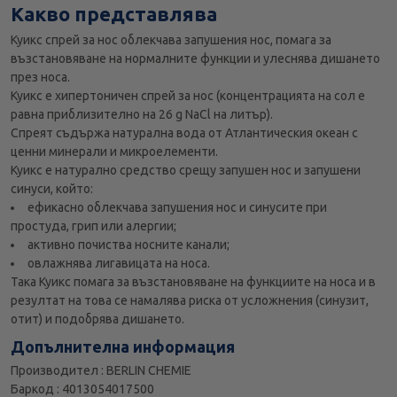
Какво представлява
Куикс спрей за нос облекчава запушения нос, помага за
възстановяване на нормалните функции и улеснява дишането
през носа.
Куикс е хипертоничен спрей за нос (концентрацията на сол е
равна приблизително на 26 g NaCl на литър).
Спреят съдържа натурална вода от Атлантическия океан с
ценни минерали и микроелементи.
Куикс е натурално средство срещу запушен нос и запушени
синуси, който:
ефикасно облекчава запушения нос и синусите при
простуда, грип или алергии;
активно почиства носните канали;
овлажнява лигавицата на носа.
Така Куикс помага за възстановяване на функциите на носа и в
резултат на това се намалява риска от усложнения (синузит,
отит) и подобрява дишането.
Допълнителна информация
Производител : BERLIN CHEMIE
Баркод : 4013054017500