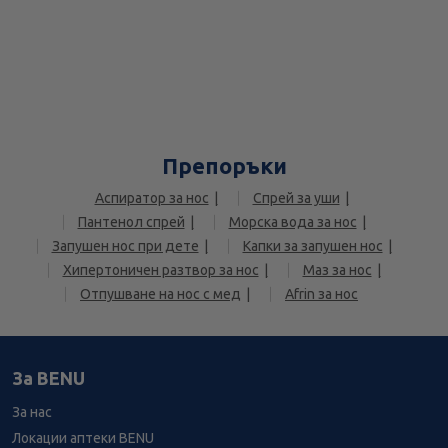
Препоръки
Аспиратор за нос
Спрей за уши
Пантенол спрей
Морска вода за нос
Запушен нос при дете
Капки за запушен нос
Хипертоничен разтвор за нос
Маз за нос
Отпушване на нос с мед
Afrin за нос
За BENU
За нас
Локации аптеки BENU