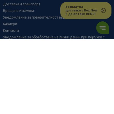
Доставка и транспорт
Безплатна
доставка с Box Now
Връщане и замяна
и до аптеки BENU!
Уведомление за поверителност видеонаблюдение
Кариери
Контакти
Уведомление за обработване на лични данни при поръчки с
доставка до аптека
BENU - Моят здравен експерт
Консултация с фармацевт
5.06
/
9,90
В наличност
€
лв.
Здравен портал - блог
Често задавани въпроси
ПОРЪЧАЙ
ВРЪЗКИ
Изпълнителна агенция по лекарствата
Български фармацевтичен съюз