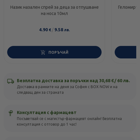
Назик назален спрей за деца за отпушване
Геломирто
на носа 10мл
4.90
/
9.58
€
лв.
ПОРЪЧАЙ
Безплатна доставка за поръчки над 30,68 Є/ 60 лв.
Доставка в рамките на деня за София с BOX NOW и на
следващ ден за страната
Консултация с фармацевт
Посъветвай се с магистър-фармацевт онлайн! Безплатна
консултация с отговор до 1 час!