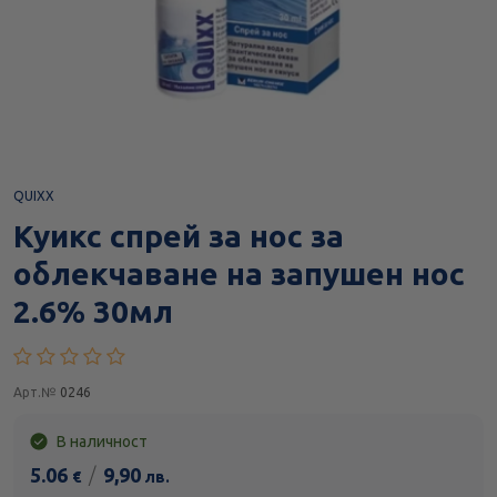
QUIXX
Куикс спрей за нос за
облекчаване на запушен нос
2.6% 30мл
Арт.№
0246
В наличност
5.06
/
9,90
€
лв.