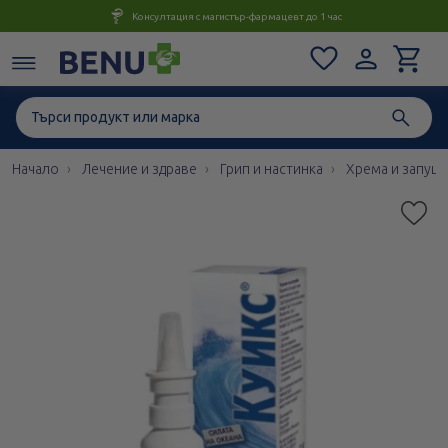
Консултация с магистър-фармацевт до 1 час
Начало
Лечение и здраве
Грип и настинка
Хрема и запуш