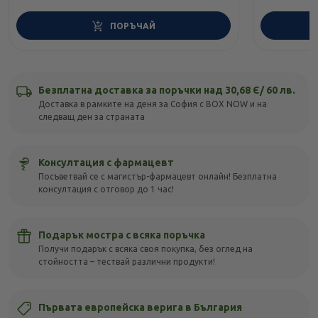
ПОРЪЧАЙ
Безплатна доставка за поръчки над 30,68 Є/ 60 лв.
Доставка в рамките на деня за София с BOX NOW и на
следващ ден за страната
Консултация с фармацевт
Посъветвай се с магистър-фармацевт онлайн! Безплатна
консултация с отговор до 1 час!
Подарък мостра с всяка поръчка
Получи подарък с всяка своя покупка, без оглед на
стойността – тествай различни продукти!
Първата европейска верига в България