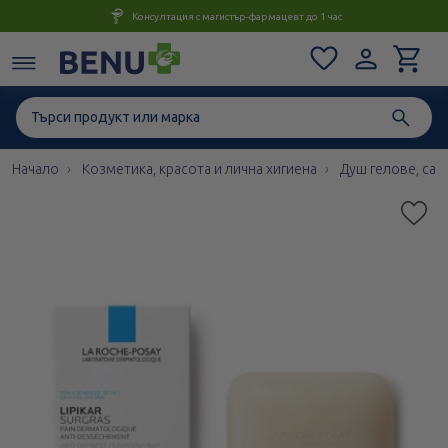
Консултация с магистър-фармацевт до 1 час
Начало
Козметика, красота и лична хигиена
Душ гелове, сап
Етикети