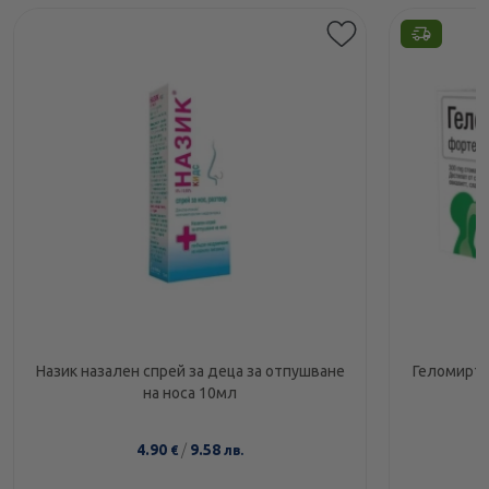
Назик назален спрей за деца за отпушване
Геломирто
на носа 10мл
4.90
/
9.58
€
лв.