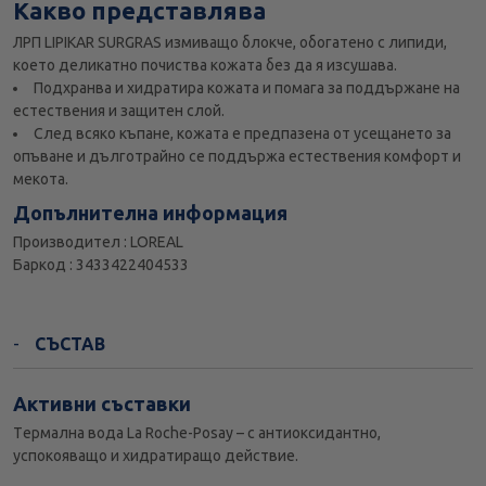
Какво представлява
ЛРП LIPIKAR SURGRAS измиващо блокче, обогатено с липиди,
което деликатно почиства кожата без да я изсушава.
Подхранва и хидратира кожата и помага за поддържане на
естествения и защитен слой.
След всяко къпане, кожата е предпазена от усещането за
опъване и дълготрайно се поддържа естествения комфорт и
мекота.
Допълнителна информация
Производител : LOREAL
Баркод : 3433422404533
СЪСТАВ
Активни съставки
Tермална вода La Roche-Posay – с антиоксидантно,
успокояващо и хидратиращо действие.