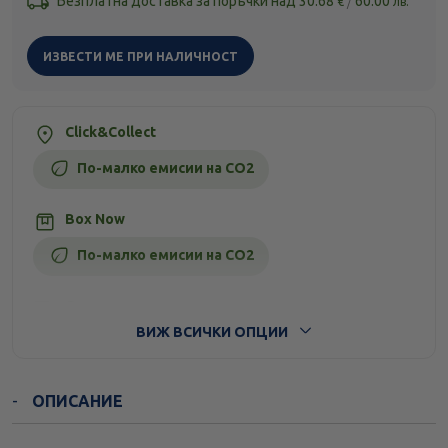
Безплатна доставка за поръчки над
30.68
/
60.00
€
лв.
ИЗВЕСТИ МЕ ПРИ НАЛИЧНОСТ
Click&Collect
По-малко емисии на CO2
Box Now
По-малко емисии на CO2
Стандартна доставка
ВИЖ ВСИЧКИ ОПЦИИ
ОПИСАНИЕ