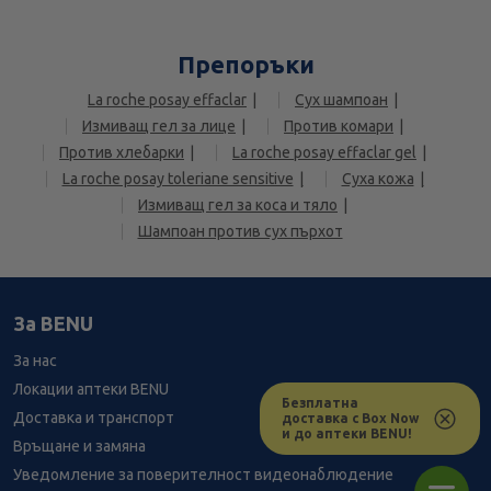
Препоръки
La roche posay effaclar
Сух шампоан
Измиващ гел за лице
Против комари
Против хлебарки
La roche posay effaclar gel
La roche posay toleriane sensitive
Суха кожа
Измиващ гел за коса и тяло
Шампоан против сух пърхот
За BENU
За нас
Локации аптеки BENU
Безплатна
Доставка и транспорт
доставка с Box Now
и до аптеки BENU!
Връщане и замяна
Уведомление за поверителност видеонаблюдение