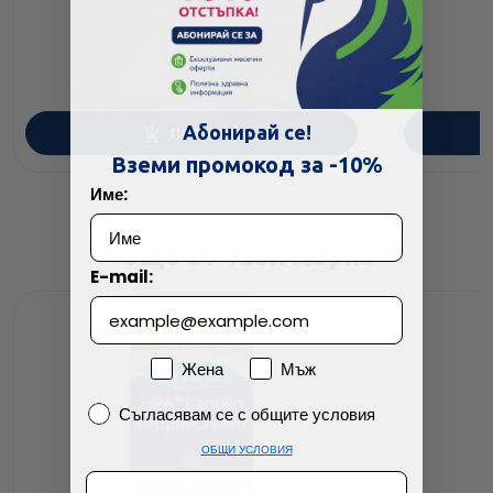
26.68
/
52.18
€
лв.
Абонирай се!
ПОРЪЧАЙ
Вземи промокод за -10%
Име:
Още от тази марка
E-mail:
Пол
Жена
Мъж
Съгласявам се с общите условия
Съгласявам се с общите условия
ОБЩИ УСЛОВИЯ