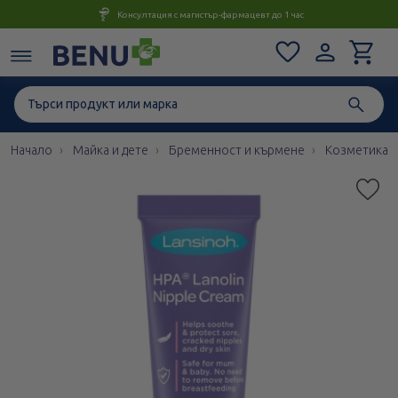
Консултация с магистър-фармацевт до 1 час
Начало
Майка и дете
Бременност и кърмене
Козметика 