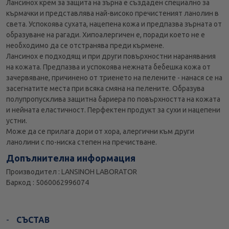
Лансинох крем за защита на зърна е създаден специално за
кърмачки и представлява най-високо пречистеният ланолин в
света. Успокоява сухата, нацепена кожа и предпазва зърната от
образуване на рагади. Хипоалергичен е, поради което не е
необходимо да се отстранява преди кърмене.
Лансинох е подходящ и при други повърхностни наранявания
на кожата. Предпазва и успокоява нежната бебешка кожа от
зачервяване, причинено от триенето на пелените - нанася се на
засегнатите места при всяка смяна на пелените. Образува
полупропусклива защитна бариера по повърхността на кожата
и нейната еластичност. Перфектен продукт за сухи и нацепени
устни.
Може да се прилага дори от хора, алергични към други
ланолини с по-ниска степен на пречистване.
Допълнителна информация
Производител : LANSINOH LABORATOR
Баркод : 5060062996074
СЪСТАВ