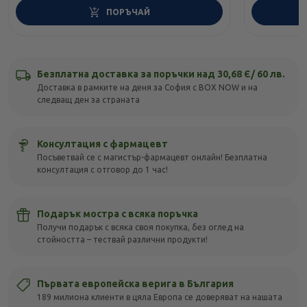
ПОРЪЧАЙ
Безплатна доставка за поръчки над 30,68 Є/ 60 лв.
Доставка в рамките на деня за София с BOX NOW и на
следващ ден за страната
Консултация с фармацевт
Посъветвай се с магистър-фармацевт онлайн! Безплатна
консултация с отговор до 1 час!
Подарък мостра с всяка поръчка
Получи подарък с всяка своя покупка, без оглед на
стойността – тествай различни продукти!
Първата европейска верига в България
189 милиона клиенти в цяла Европа се доверяват на нашата