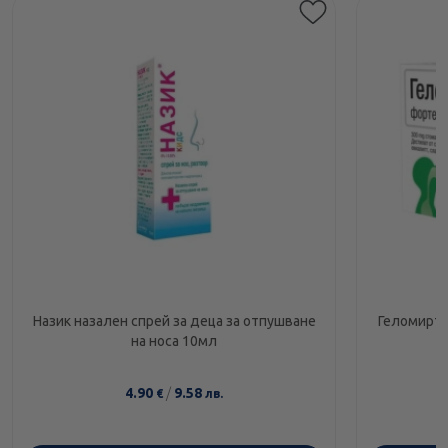
Назик назален спрей за деца за отпушване
Геломирто
на носа 10мл
4.90
/
9.58
€
лв.