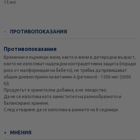
15 мл.
ПРОТИВОПОКАЗАНИЯ
Противопоказания
Бременни и кърмещи жени, както и жени в детеродна възраст,
които не използват надеждна контрацептивна защита (поради
риск от малформации на бебето), не трябва да превишават
общия дневен прием на витамин A (ретинол) - 1500 мкг (5000
IU).
Продуктът е хранителна добавка, а не лекарство.
Да не се използва като заместител на разнообразното и
балансирано хранене.
След отваряне да се използва в рамките на 8 седмици.
МНЕНИЯ