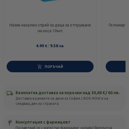
Назик назален спрей за деца за отпушване
Геломирто
на носа 10мл
4.90
/
9.58
€
лв.
ПОРЪЧАЙ
Безплатна доставка за поръчки над 30,68 Є/ 60 лв.
Доставка в рамките на деня за София с BOX NOW и на
следващ ден за страната
Консултация с фармацевт
Посъветвай се с магистър-фармацевт онлайн! Безплатна