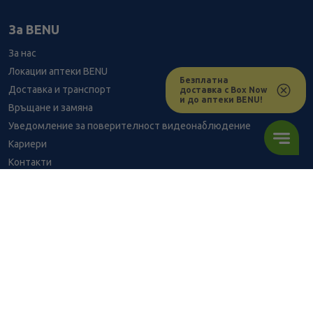
За BENU
За нас
Локации аптеки BENU
Безплатна
Доставка и транспорт
доставка с Box Now
и до аптеки BENU!
Връщане и замяна
Уведомление за поверителност видеонаблюдение
Кариери
Контакти
Уведомление за обработване на лични данни при поръчки с
доставка до аптека
BENU - Моят здравен експерт
Консултация с фармацевт
Здравен портал - блог
Често задавани въпроси