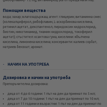
(рибофлавин)- 1.2 mg, витаминрещ (като гореща напитка).
Помощни вещества
вода; захар; влагозадържащ агент: глицерин; витаминна смес
(холекалциферол, рибофлавин, L-аскорбинова киселина,
ретинил ацетат, декспантенол, пиридоксин хидрохлорид,
биотин, никотинамид, тиамин хидрохлорид, токоферил
ацетат); сгъстител: ксантова гума, киселини: ябълчена
киселина, лимонена киселина; консерванти: калиев сорбат,
натриев бензоат; аромат.
НАЧИН НА УПОТРЕБА
Дозировка и начин на употреба
Препоръчителна дозировка:
деца от 4 до 6 години: 1 път на ден да приемат по 5 мл;
деца от 7 до 10 години: 1 път на ден да приемат по 10 мл;
деца от 11 години и възрастни: 1 път на ден да приемат по