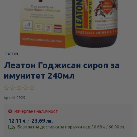
LEATON
Леатон Годжисан сироп за
имунитет 240мл
Арт.№
0925
Изчерпана наличност
12.11
/
23,69
€
лв.
Безплатна доставка за поръчки над
30.68
/
60.00
€
лв.