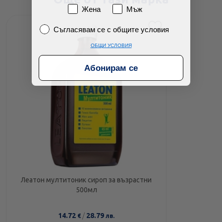
Пол
Жена
Мъж
Съгласявам се с общите условия
Съгласявам се с общите условия
ОБЩИ УСЛОВИЯ
Абонирам се
Леатон мултитоник сироп за възрастни
500мл
14.72
/
28.79
€
лв.