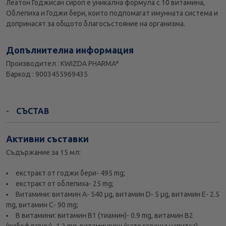
Леатон Годжисан сироп е уникална формула с 10 витамина,
Облепиха и Годжи бери, които подпомагат имунната система и
допринасят за общото благосъстояние на организма.
Допълнителна информация
Производител : KWIZDA PHARMA*
Баркод : 9003455969435
СЪСТАВ
Активни съставки
Съдържание за 15 мл:
екстракт от годжи бери- 495 mg;
екстракт от облепиха- 25 mg;
Витамини: витамин A- 540 µg, витамин D- 5 µg, витамин E- 2.5
mg, витамин C- 90 mg;
В витамини: витамин B1 (тиамин)- 0.9 mg, витамин B2