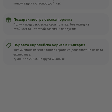
консултация с отговор до 1 час!
Подарък мостра с всяка поръчка
Получи подарък с всяка своя покупка, без оглед на
стойността – тествай различни продукти!
Първата европейска верига в България
189 милиона клиенти в цяла Европа се доверяват на нашата
експертиза.
*Данни за 2023г. на Група Фьоникс