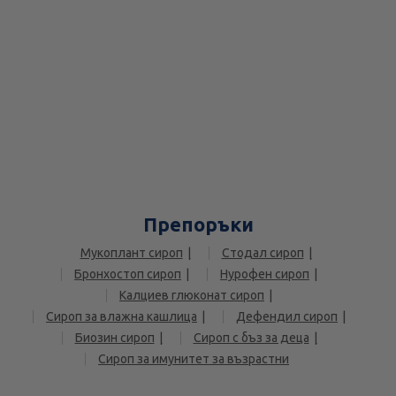
Препоръки
Мукоплант сироп
Стодал сироп
Бронхостоп сироп
Нурофен сироп
Калциев глюконат сироп
Сироп за влажна кашлица
Дефендил сироп
Биозин сироп
Сироп с бъз за деца
Сироп за имунитет за възрастни