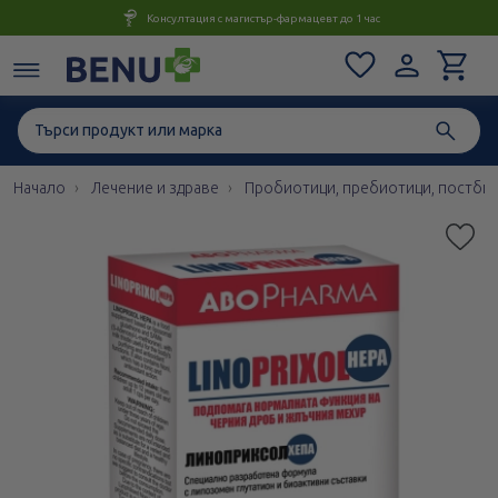
Консултация с магистър-фармацевт до 1 час
Начало
Лечение и здраве
Пробиотици, пребиотици, постби