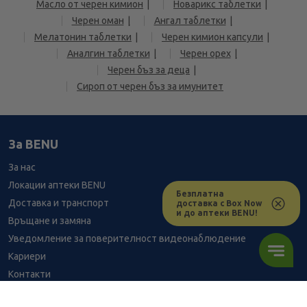
Масло от черен кимион
Новарикс таблетки
Черен оман
Ангал таблетки
Мелатонин таблетки
Черен кимион капсули
Аналгин таблетки
Черен орех
Черен бъз за деца
Сироп от черен бъз за имунитет
За BENU
За нас
Локации аптеки BENU
Безплатна
Доставка и транспорт
доставка с Box Now
и до аптеки BENU!
Връщане и замяна
Уведомление за поверителност видеонаблюдение
Кариери
Контакти
Уведомление за обработване на лични данни при поръчки с