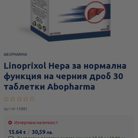
ABOPHARMA
Linoprixol Hepa за нормална
функция на черния дроб 30
таблетки Abopharma
Арт.№
15981
Изчерпана наличност
15.64
/
30,59
€
лв.