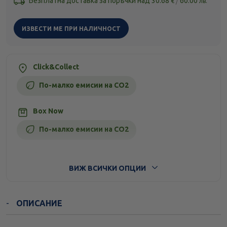
Безплатна доставка за поръчки над
30.68
/
60.00
€
лв.
ИЗВЕСТИ МЕ ПРИ НАЛИЧНОСТ
Click&Collect
По-малко емисии на CO2
Box Now
По-малко емисии на CO2
Стандартна доставка
ВИЖ ВСИЧКИ ОПЦИИ
ОПИСАНИЕ