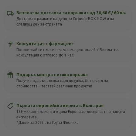
Безплатна доставка за поръчки над 30,68 Є/ 60 лв.
Доставка в рамките на деня за София с BOX NOW и на
следващ ден за страната
Консултация с фармацевт
Посъветвай се с магистър-фармацевт онлайн! Безплатна
консултация с отговор до 1 час!
Подарък мостра с всяка поръчка
Получи подарък с всяка своя покупка, без оглед на
стойността – тествай различни продукти!
Първата европейска верига в България
189 милиона клиенти в цяла Европа се доверяват на нашата
експертиза.
*Данни за 2023г. на Група Фьоникс