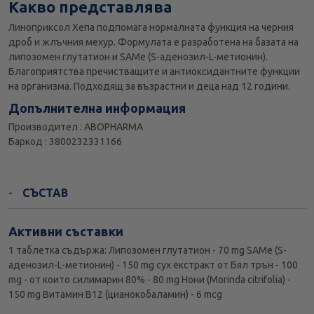
Какво представлява
Линоприксол Хепа подпомага нормалната функция на черния
дроб и жлъчния мехур. Формулата е разработена на базата на
липозомен глутатион и SAMe (S-аденозил-L-метионин).
Благоприятства пречистващите и антиоксидантните функции
на организма. Подходящ за възрастни и деца над 12 години.
Допълнителна информация
Производител : ABOPHARMA
Баркод : 3800232331166
СЪСТАВ
Активни съставки
1 таблетка съдържа: Липозомен глутатион - 70 mg SAMe (S-
аденозил-L-метионин) - 150 mg сух екстракт от Бял трън - 100
mg - от които силимарин 80% - 80 mg Нони (Morinda citrifolia) -
150 mg Витамин В12 (цианокобаламин) - 6 mcg