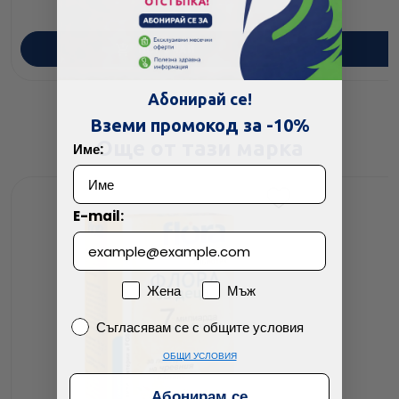
ПОРЪЧАЙ
Абонирай се!
Вземи промокод за -10%
Още от тази марка
Име:
E-mail:
Пол
Жена
Мъж
Съгласявам се с общите условия
Съгласявам се с общите условия
ОБЩИ УСЛОВИЯ
Абонирам се