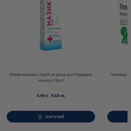
Назик назален спрей за деца за отпушване
Геломирто
на носа 10мл
4.90
/
9.58
€
лв.
ПОРЪЧАЙ