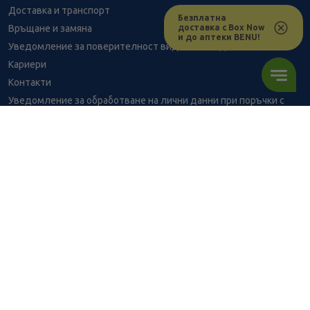
Доставка и транспорт
Безплатна
доставка с Box Now
Връщане и замяна
и до аптеки BENU!
Уведомление за поверителност видеонаблюдение
Кариери
Контакти
Уведомление за обработване на лични данни при поръчки с
доставка до аптека
BENU - Моят здравен експерт
Консултация с фармацевт
8.33
/
16,29
В наличност
€
лв.
Здравен портал - блог
Често задавани въпроси
ПОРЪЧАЙ
ВРЪЗКИ
Изпълнителна агенция по лекарствата
Български фармацевтичен съюз