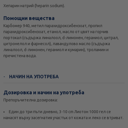
Хепарин натрий (heparin sodium).
Помощни вещества
Карбомер 940, метил парахидроксибензоат, пропил
парахидроксибензоат, етанол, масло от цвят на горчив
портокал (съдържа линалоол, d-лимонен, гераниол, цитрал,
цитронелол и фарнесол), лавандулово масло (съдържа
линалоол, d-лимонен, гераниол и кумарин), троламин и
пречистена вода.
НАЧИН НА УПОТРЕБА
Дозировка и начин на употреба
Препоръчителна дозировка:
Един до три пъти дневно, 3-10 cm Лиотон 1000 гел се
нанасят върху засегнатия участък от кожата и леко се втриват.