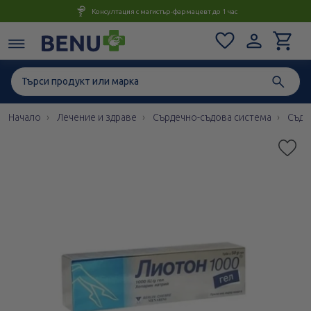
Консултация с магистър-фармацевт до 1 час
Начало
Лечение и здраве
Сърдечно-съдова система
Съдо