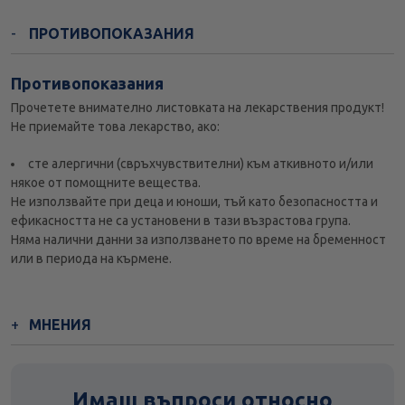
ПРОТИВОПОКАЗАНИЯ
Противопоказания
Прочетете внимателно листовката на лекарствения продукт!
Не приемайте това лекарство, ако:
сте алергични (свръхчувствителни) към аткивното и/или
някое от помощните вещества.
Не използвайте при деца и юноши, тъй като безопасността и
ефикасността не са установени в тази възрастова група.
Няма налични данни за използването по време на бременност
или в периода на кърмене.
МНЕНИЯ
Имаш въпроси относно