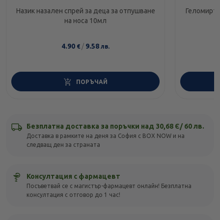
Назик назален спрей за деца за отпушване
Геломирто
на носа 10мл
4.90
/
9.58
€
лв.
ПОРЪЧАЙ
Безплатна доставка за поръчки над 30,68 Є/ 60 лв.
Доставка в рамките на деня за София с BOX NOW и на
следващ ден за страната
Консултация с фармацевт
Посъветвай се с магистър-фармацевт онлайн! Безплатна
консултация с отговор до 1 час!