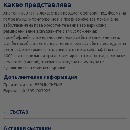
Какво представлява
Лиотон 1000 гел е лекарствен продукт с хепарин под форма на
гел за външно приложение и е предназначен за лечение на
заболявания на повърхностните вени като варикозно
разширени вени и свързаните с тях усложнения:
тромбофлебит, повърхностен перифлебит, варикозни язви,
флеботромбоза, следоперативен варикофлебит, последствия
след сафенектомия (отстраняване на вена сафена). Лиотон
1000 гел се прилага и при локализиран оток и болки, подкожни
хематоми (синини), травми и контузии на мускулите,
сухожилията и ставните връзки.
Допълнителна информация
Производител : BERLIN CHEMIE
Баркод : 4013054003923
СЪСТАВ
Активни съставки