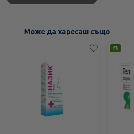
Може да харесаш също