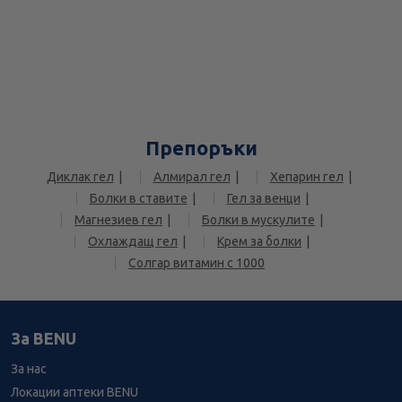
Препоръки
Диклак гел
Алмирал гел
Хепарин гел
Болки в ставите
Гел за венци
Магнезиев гел
Болки в мускулите
Охлаждащ гел
Крем за болки
Солгар витамин с 1000
За BENU
За нас
Локации аптеки BENU