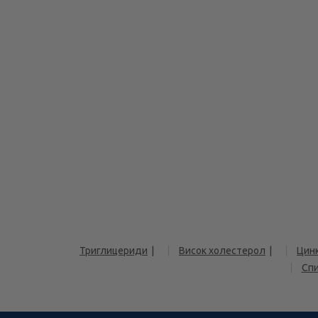
Триглицериди
Висок холестерол
Цин
Спи