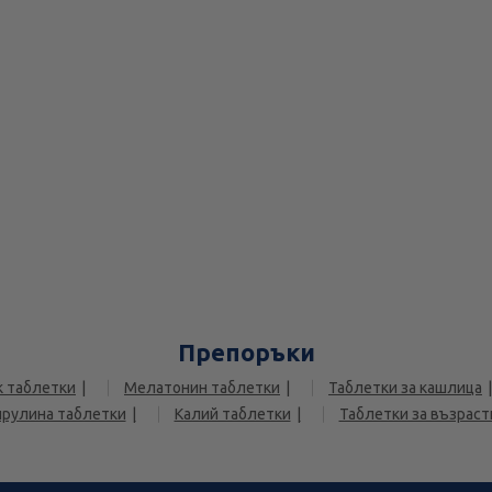
Препоръки
к таблетки
Мелатонин таблетки
Таблетки за кашлица
рулина таблетки
Калий таблетки
Таблетки за възраст