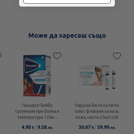
Може да харесаш също
Панадол бейби
Парусан бюти колаген
суспензия при болка и
плюс флакони за коса,
температура 120мг/
кожа, нокти 25мл х28
5мл 100мл
4.90
/
9.58
30.67
/
59.99
€
лв.
€
лв.