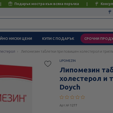
Подарък мостра към всяка поръчка
Консул
ЙНО НИСКИ ЦЕНИ
КУПИ С ПОДАРЪК
СРОЧНИ ПРОД
лестерол
Липомезин таблетки при повишен холестерол и тригл
LIPOMEZIN
Липомезин та
холестерол и 
Doych
Арт.№
1277