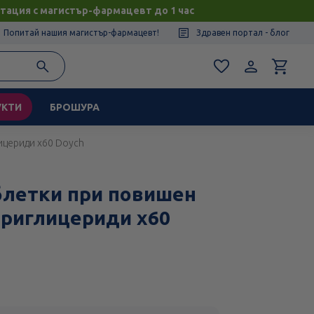
тация с магистър-фармацевт до 1 час
Попитай нашия магистър-фармацевт!
Здравен портал - блог
УКТИ
БРОШУРА
ицериди х60 Doych
блетки при повишен
триглицериди х60