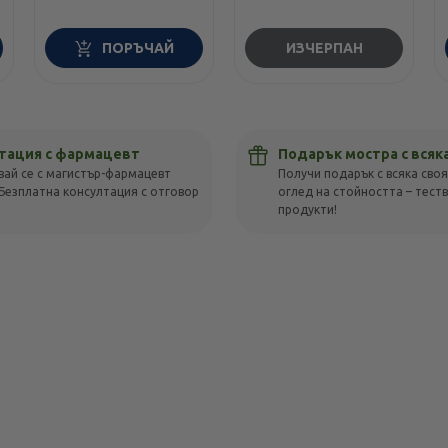
ПОРЪЧАЙ
ИЗЧЕРПАН
тация с фармацевт
Подарък мостра с всяк
вай се с магистър-фармацевт
Получи подарък с всяка своя
Безплатна консултация с отговор
оглед на стойността – тест
!
продукти!