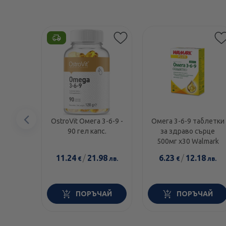
Предишен
OstroVit Омега 3-6-9 -
Омега 3-6-9 таблетки
90 гел капс.
за здраво сърце
елемент
500мг х30 Walmark
11.24
/
21.98
6.23
/
12.18
€
лв.
€
лв.
ПОРЪЧАЙ
ПОРЪЧАЙ