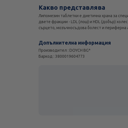
Какво представлява
Липомезин таблетки е диетична храна за спец
двете фракции - LDL (лош) и HDL (добър) холе
сърцето, мозъчносъдова болест и периферна 
Допълнителна информация
Производител : DOYCH BG*
Баркод : 3800019604773