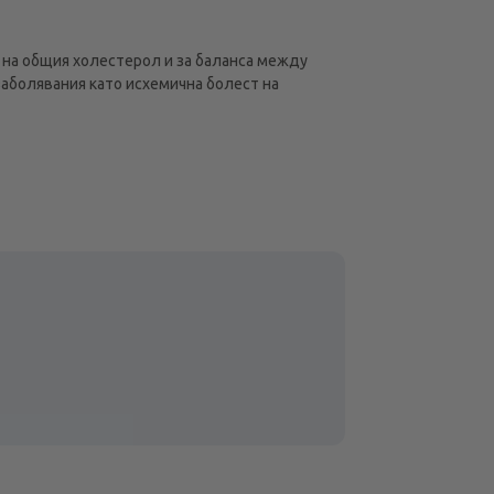
 на общия холестерол и за баланса между
заболявания като исхемична болест на