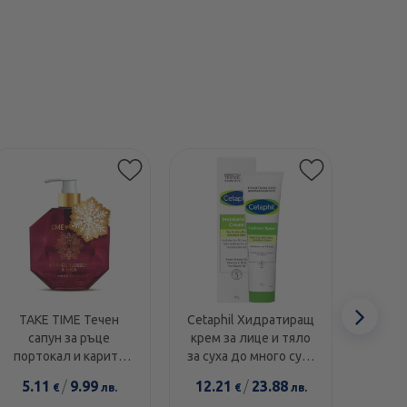
Етикети
Сл
TAKE TIME Течен
Cetaphil Хидратиращ
Swans
сапун за ръце
крем за лице и тяло
1000I
еле
портокал и карите
за суха до много суха
диамант 300мл
и чувствителна кожа
5.11
/
9.99
12.21
/
23.88
14.0
€
лв.
€
лв.
100г