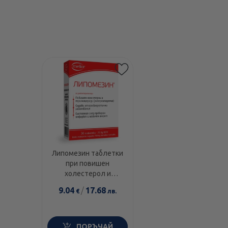
Липомезин таблетки
при повишен
холестерол и
триглицериди х30
9.04
/
17.68
€
лв.
Doych
ПОРЪЧАЙ