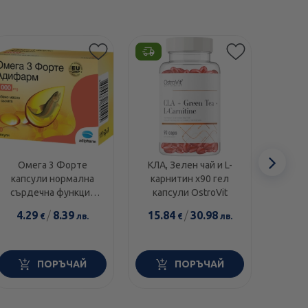
Етикет
-10%
Сл
Омега 3 Форте
КЛА, Зелен чай и L-
Мет
капсули нормална
карнитин х90 гел
капс
еле
сърдечна функция
капсули OstroVit
1000мг х30 Adipharm
4.29
/
8.39
15.84
/
30.98
16.
€
лв.
€
лв.
14.9
ПОРЪЧАЙ
ПОРЪЧАЙ