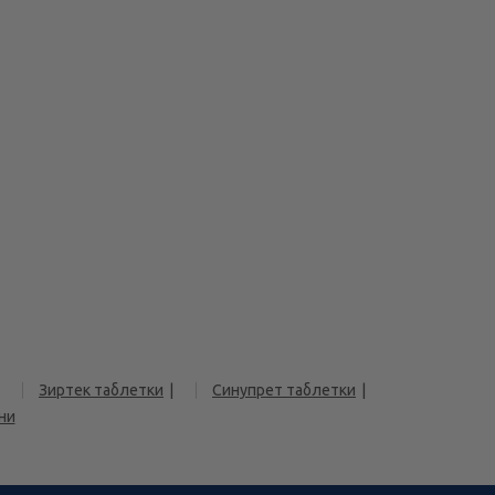
Зиртек таблетки
Синупрет таблетки
ни