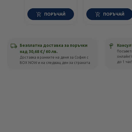
ПОРЪЧАЙ
ПОРЪЧАЙ
Безплатна доставка за поръчки
Консул
над 30,68 Є/ 60 лв.
Посъвет
онлайн! 
Доставка в рамките на деня за София с
до 1 час
BOX NOW и на следващ ден за страната