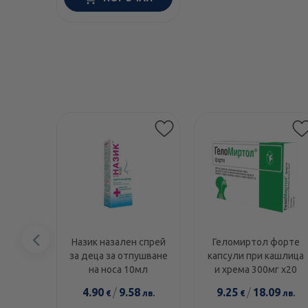
Предишен
Назик назален спрей
Геломиртол форте
за деца за отпушване
капсули при кашлица
елемент
на носа 10мл
и хрема 300мг х20
4.90
/
9.58
9.25
/
18.09
€
лв.
€
лв.