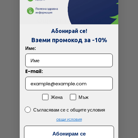
Още от тази марка
Абонирай се!
Вземи промокод за -10%
Име:
E-mail:
Пол
Жена
Мъж
Съгласявам се с общите условия
Съгласявам се с общите условия
ОБЩИ УСЛОВИЯ
Абонирам се