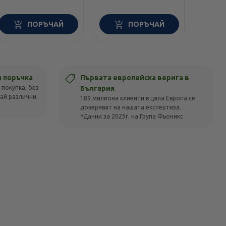
ПОРЪЧАЙ
ПОРЪЧАЙ
а поръчка
Първата европейска верига в
 покупка, без
България
вай различни
189 милиона клиенти в цяла Европа се
доверяват на нашата експертиза.
*Данни за 2023г. на Група Фьоникс