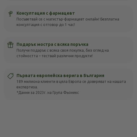
Консултация с фармацевт
Посъветвай се с магистър-фармацевт онлайн! Безплатна
консултация с отговор до 1 час!
Подарък мостра с всяка поръчка
Получи подарък с всяка своя покупка, без оглед на
стойността – тествай различни продукти!
Първата европейска верига в България
189 милиона клиенти в цяла Европа се доверяват на нашата
експертиза.
*Данни за 2023г. на Група Фьоникс