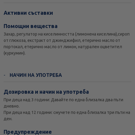
Активни съставки
Помощни вещества
Захар, регулатор на киселинността (лимонена киселина),сироп
от глюкоза, екстракт от джинджифил, етерично масло от
портокал, етерично масло от лимон, натурален оцветител
(куркумин).
НАЧИН НА УПОТРЕБА
Дозировка и начин на употреба
При деца над 3 години: Давайте по една близалка два пъти
дневно.
При деца над 12 години: смучете по една близалка три пъти на
ден.
Предупреждение