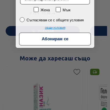
дехидратация х12
Пол
Жена
Мъж
7.15
/
13.98
€
лв.
Съгласявам се с общите условия
Съгласявам се с общите условия
ОБЩИ УСЛОВИЯ
ПОРЪЧАЙ
Абонирам се
Може да харесаш също