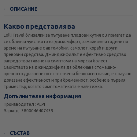
ОПИСАНИЕ
Какво представлява
Lolli Travel близалки за пътуване плодови кутия х 3 помагат да
се облекчи чувството на дискомфорт, замайване и гадене по
време на пътуване с автомобил, самолет, кораб и други
превозни средства. Джинджифилът е ефективно средство
запредотвратяване на симптоми на морска болест.
Свойството на джинджифила да облекчава стомашно-
чревното дразнене по естествен и безопасен начин, е с научно
доказана ефективност и при бременност, особено в първия
триместър, когато симптоматиката е най-тежка.
Допълнителна информация
Производител : ALPI
Баркод : 3800046407439
СЪСТАВ