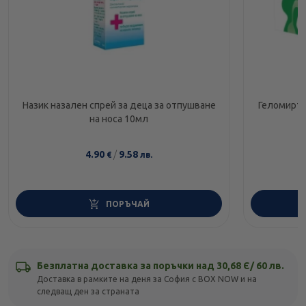
Назик назален спрей за деца за отпушване
Геломирто
на носа 10мл
4.90
/
9.58
€
лв.
ПОРЪЧАЙ
Безплатна доставка за поръчки над 30,68 Є/ 60 лв.
Доставка в рамките на деня за София с BOX NOW и на
следващ ден за страната