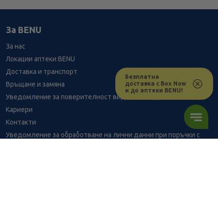
За BENU
За нас
Локации аптеки BENU
Доставка и транспорт
Безплатна
доставка с Box Now
Връщане и замяна
и до аптеки BENU!
Уведомление за поверителност видеонаблюдение
Кариери
Контакти
Уведомление за обработване на лични данни при поръчки с
доставка до аптека
BENU - Моят здравен експерт
Консултация с фармацевт
1.53
/
2,99
В наличност
€
лв.
Здравен портал - блог
Често задавани въпроси
ПОРЪЧАЙ