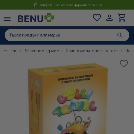
Консултация с магистър-фармацевт до 1 час
Начало
Лечение и здраве
Храносмилателна система
Пов