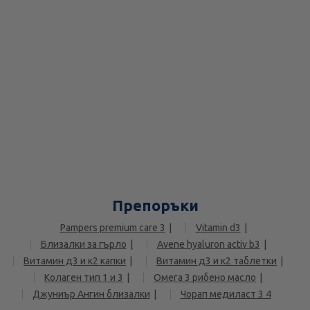
Препоръки
Pampers premium care 3
Vitamin d3
Близалки за гърло
Avene hyaluron activ b3
Витамин д3 и к2 капки
Витамин д3 и к2 таблетки
Колаген тип 1 и 3
Омега 3 рибено масло
Джуниър Ангин близалки
Чорап медиласт 3 4