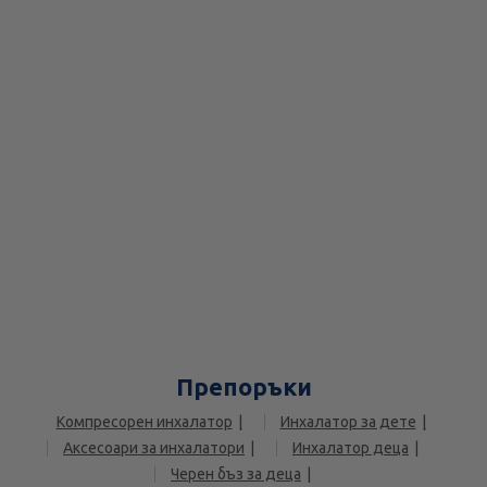
Препоръки
Компресорен инхалатор
Инхалатор за дете
Аксесоари за инхалатори
Инхалатор деца
Черен бъз за деца