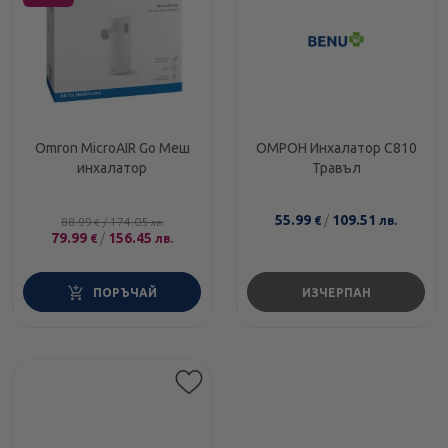
Omron MicroAIR Go Меш
ОМРОН Инхалатор C810
инхалатор
Травъл
55.99
/
109.51
€
лв.
88.99
/
174.05
€
лв.
79.99
/
156.45
€
лв.
ПОРЪЧАЙ
ИЗЧЕРПАН