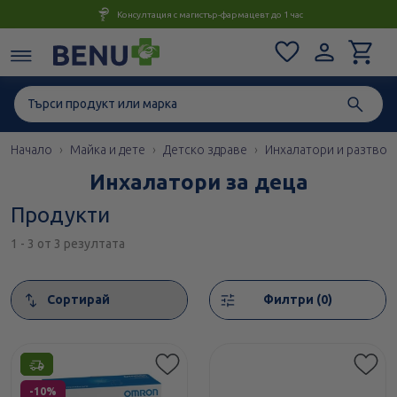
Консултация с магистър-фармацевт до 1 час
Начало
Майка и дете
Детско здраве
Инхалатори и разтвори
Инхалатори за деца
Продукти
1 - 3 от 3 резултата
Сортирай
Филтри (0)
Етикети
-10%