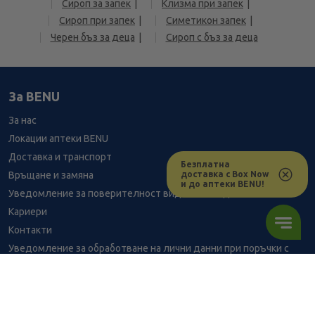
Сироп за запек
Клизма при запек
Сироп при запек
Симетикон запек
Черен бъз за деца
Сироп с бъз за деца
За BENU
За нас
Локации аптеки BENU
Доставка и транспорт
Безплатна
доставка с Box Now
Връщане и замяна
и до аптеки BENU!
Уведомление за поверителност видеонаблюдение
Кариери
Контакти
Уведомление за обработване на лични данни при поръчки с
доставка до аптека
BENU - Моят здравен експерт