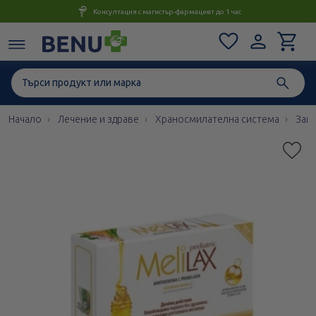
Консултация с магистър-фармацевт до 1 час
Начало
Лечение и здраве
Храносмилателна система
Запе