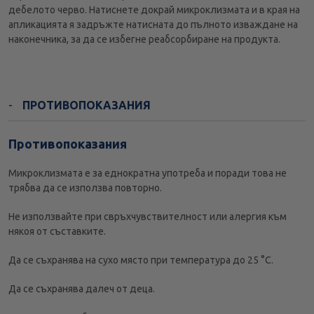
дебелото черво. Натиснете докрай микроклизмата и в края на
апликацията я задръжте натисната до пълното изваждане на
наконечника, за да се избегне реабсорбиране на продукта.
ПРОТИВОПОКАЗАНИЯ
Противопоказания
Микроклизмата е за еднократна употреба и поради това не
трябва да се използва повторно.
Не използвайте при свръхчувствителност или алергия към
някоя от съставките.
Да се съхранява на сухо място при температура до 25 °C.
Да се съхранява далеч от деца.