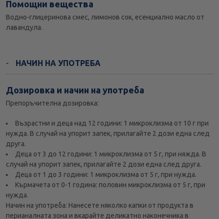
Помощни вещества
Водно-глицеринова смес, лимонов сок, есенциално масло от
лавандула.
НАЧИН НА УПОТРЕБА
Дозировка и начин на употреба
Препоръчителна дозировка:
Възрастни и деца над 12 години: 1 микроклизма от 10 г при
нужда. В случай на упорит запек, прилагайте 2 дози една след
друга.
Деца от 3 до 12 години: 1 микроклизма от 5 г, при няжда. В
случай на упорит запек, прилагайте 2 дози една след друга.
Деца от 1 до 3 години: 1 микроклизма от 5 г, при нужда.
Кърмачета от 0-1 година: половин микроклизма от 5 г, при
нужда.
Начин на употреба: Нанесете няколко капки от продукта в
перианалната зона и вкарайте деликатно наконечника в