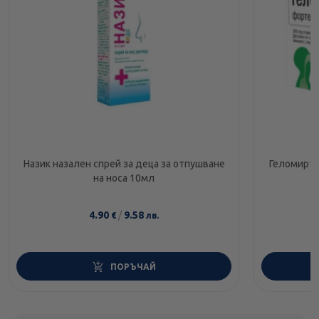
Назик назален спрей за деца за отпушване
Геломирто
на носа 10мл
4.90
/
9.58
€
лв.
ПОРЪЧАЙ