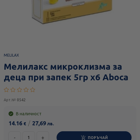
MELILAX
Мелилакс микроклизма за
деца при запек 5гр х6 Aboca
Арт.№
0542
В наличност
14.16
/
27,69
€
лв.
-
+
ПОРЪЧАЙ