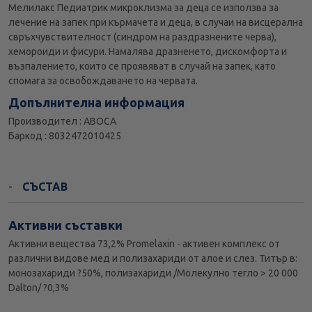
Мелилакс Педиатрик микроклизма за деца се използва за
лечение на запек при кърмачета и деца, в случаи на висцерална
свръхчувствителност (синдром на раздразнените черва),
хемороиди и фисури. Намалява дразненето, дискомфорта и
възпалението, които се проявяват в случай на запек, като
спомага за освобождаването на червата.
Допълнителна информация
Производител : ABOCA
Баркод : 8032472010425
СЪСТАВ
Активни съставки
Активни вещества 73,2% Promelaxin - активен комплекс от
различни видове мед и полизахариди от алое и слез. Титър в:
монозахариди ?50%, полизахариди /Молекулно тегло > 20 000
Dalton/ ?0,3%