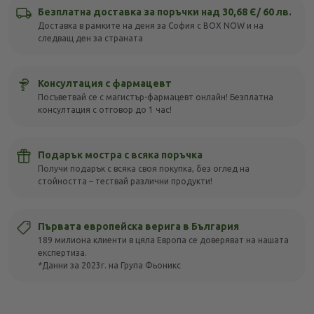
Безплатна доставка за поръчки над 30,68 Є/ 60 лв.
Доставка в рамките на деня за София с BOX NOW и на
следващ ден за страната
Консултация с фармацевт
Посъветвай се с магистър-фармацевт онлайн! Безплатна
консултация с отговор до 1 час!
Подарък мостра с всяка поръчка
Получи подарък с всяка своя покупка, без оглед на
стойността – тествай различни продукти!
Първата европейска верига в България
189 милиона клиенти в цяла Европа се доверяват на нашата
експертиза.
*Данни за 2023г. на Група Фьоникс