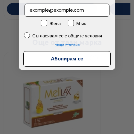
ПОРЪЧАЙ
Пол
Жена
Мъж
Съгласявам се с общите условия
Съгласявам се с общите условия
Още от тази марка
ОБЩИ УСЛОВИЯ
Абонирам се