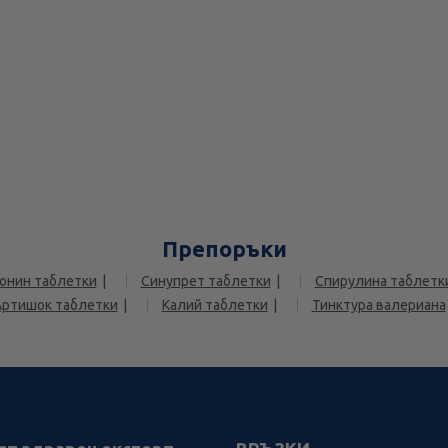
Препоръки
онин таблетки
Синупрет таблетки
Спирулина таблетк
Артишок таблетки
Калий таблетки
Тинктура валериана