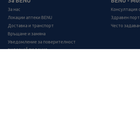
За BENU
BENU - Мо
За нас
Консултация 
Локации аптеки BENU
Здравен порта
Доставка и транспорт
Често задава
Връщане и замяна
Уведомление за поверителност
видеонаблюдение
Кариери
Контакти
Уведомление за обработване на лични данни
при поръчки с доставка до аптека
Мента, глог, валериана + лайка таблетки за 
CH
CZ
EE
LT
LV
HU
NL
RS
SK
RO
IT
BE
IE
UK
NO
DE