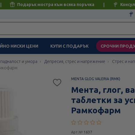
Подарък мостра към всяка поръчка
Консул
ЙНО НИСКИ ЦЕНИ
КУПИ С ПОДАРЪК
СРОЧНИ ПРОД
тпадналост и умора
Депресия, стрес и напрежение
Стрес и на
Рамкофарм
MENTA GLOG VALERIA (RMK)
Мента, глог, в
таблетки за у
Рамкофарм
Арт.№
1637