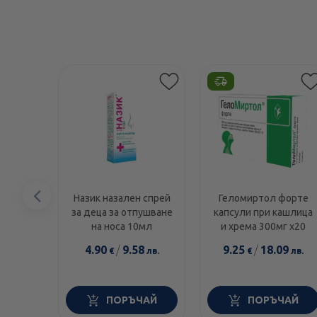
Предишен
Назик назален спрей
Геломиртол форте
за деца за отпушване
капсули при кашлица
елемент
на носа 10мл
и хрема 300мг х20
4.90
/
9.58
9.25
/
18.09
€
лв.
€
лв.
ПОРЪЧАЙ
ПОРЪЧАЙ