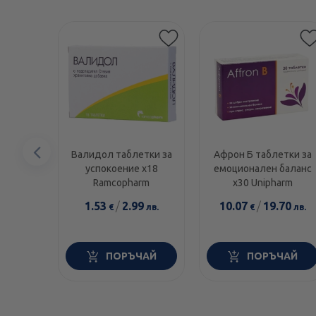
Предишен
Валидол таблетки за
Афрон Б таблетки за
успокоение x18
емоционален баланс
елемент
Ramcopharm
х30 Unipharm
1.53
/
2.99
10.07
/
19.70
€
лв.
€
лв.
ПОРЪЧАЙ
ПОРЪЧАЙ