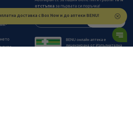
отстъпка
за първата си поръчка!
рствата
зплатна доставка с Box Now и до аптеки BENU!
з
АБОНИРАЙ СЕ
ник-
ането
BENU онлайн аптека е
лицензирана от Изпълнителна
телите
Агенция по Лекарствата.
1.22
/
2,39
В наличност
ПОРЪЧАЙ
€
лв.