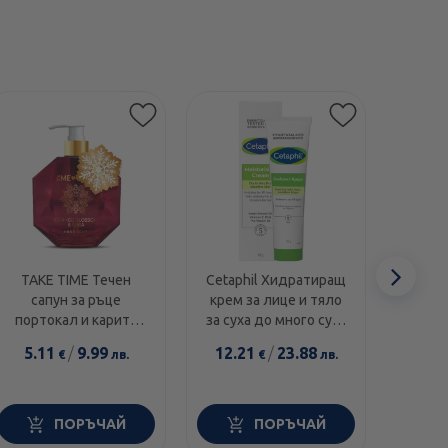
Етикети
Сл
TAKE TIME Течен
Cetaphil Хидратиращ
Swans
сапун за ръце
крем за лице и тяло
1000I
еле
портокал и карите
за суха до много суха
диамант 300мл
и чувствителна кожа
5.11
/
9.99
12.21
/
23.88
14.0
€
лв.
€
лв.
100г
ПОРЪЧАЙ
ПОРЪЧАЙ