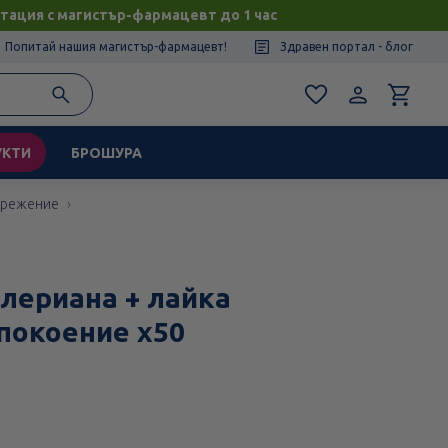
тация с магистър-фармацевт до 1 час
Попитай нашия магистър-фармацевт!
Здравен портал - блог
УКТИ
БРОШУРА
прежение
алериана + лайка
спокоение х50