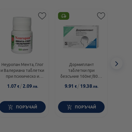
Сл
Неуропан Мента, Глог
Дормиплант
Педи
и Валериана таблетки
таблетки при
деца
еле
при психическо и
безсъние 160мг/80мг
физическо
х50
1.07
/
2.09
9.91
/
19.38
14.3
€
лв.
€
лв.
натоварване, стрес
х50 панацея
ПОРЪЧАЙ
ПОРЪЧАЙ