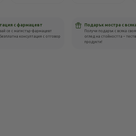
тация с фармацевт
Подарък мостра с всяк
вай се с магистър-фармацевт
Получи подарък с всяка своя
Безплатна консултация с отговор
оглед на стойността – тест
!
продукти!