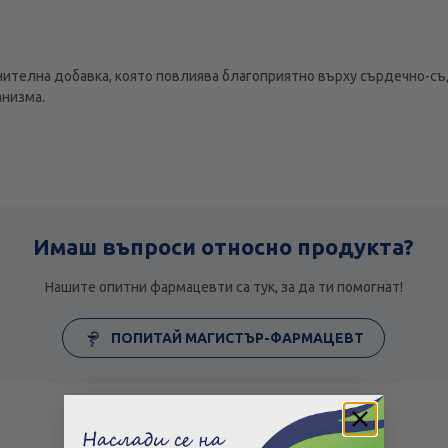
анителна добавка, която повлиява благоприятно върху сърдечно-съ
анизма.
Имаш въпроси относно продукта?
Нашите опитни фармацевти са тук, за да ти помогнат!
ПОПИТАЙ МАГИСТЪР-ФАРМАЦЕВТ
Подобни продукти