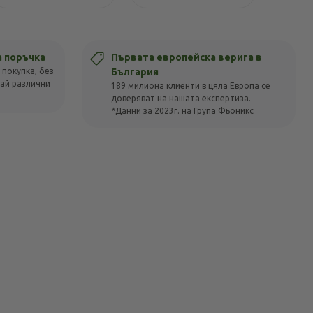
а поръчка
Първата европейска верига в
 покупка, без
България
вай различни
189 милиона клиенти в цяла Европа се
доверяват на нашата експертиза.
*Данни за 2023г. на Група Фьоникс