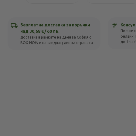
Безплатна доставка за поръчки
Консул
над 30,68 Є/ 60 лв.
Посъвет
онлайн! 
Доставка в рамките на деня за София с
до 1 час
BOX NOW и на следващ ден за страната