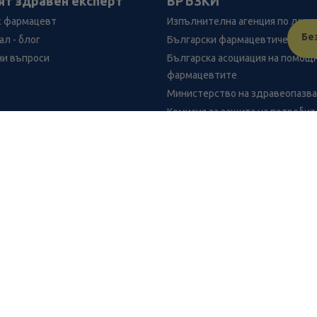
ят здравен експерт
ВРЪЗКИ
с фармацевт
Изпълнителна агенция по лека
Бе
л - блог
Български фармацевтичен съю
ни въпроси
Българска асоциация на помощ
фармацевтите
Министерство на здравеопазв
Комисия за защита на потреби
успокоение х50 Рамкофарм
FR