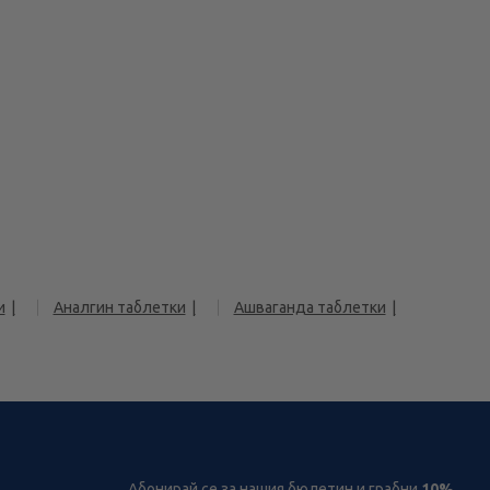
и
Аналгин таблетки
Ашваганда таблетки
Абонирай се за нашия бюлетин и грабни
10%