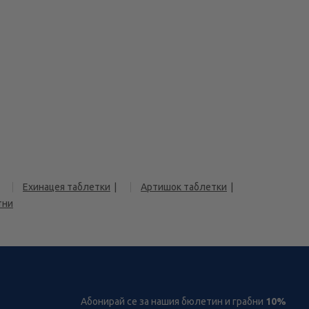
Ехинацея таблетки
Артишок таблетки
тни
Абонирай се за нашия бюлетин и грабни
10%