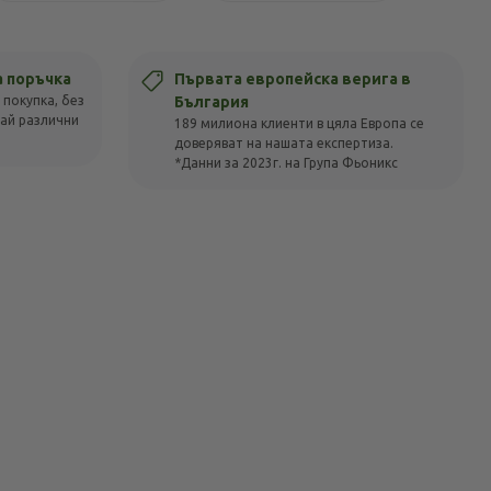
а поръчка
Първата европейска верига в
 покупка, без
България
вай различни
189 милиона клиенти в цяла Европа се
доверяват на нашата експертиза.
*Данни за 2023г. на Група Фьоникс