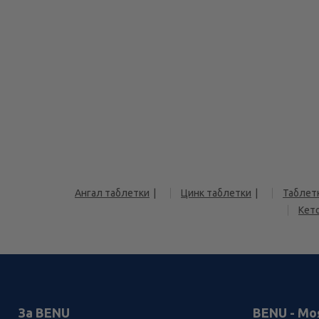
Ангал таблетки
Цинк таблетки
Таблет
Кет
За BENU
BENU - Мо