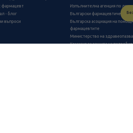
с фармацевт
Изпълнителна агенция по лека
Бе
л - блог
Български фармацевтичен съю
ни въпроси
Българска асоциация на помощ
фармацевтите
Министерство на здравеопазв
Комисия за защита на потреби
ониране на сърцето и бъбреците 540мг х60
FR