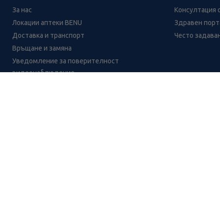
За нас
Консултация 
Локации аптеки BENU
Здравен порта
Доставка и транспорт
Често задава
Връщане и замяна
Уведомление за поверителност
видеонаблюдение
Кариери
Контакти
Уведомление за обработване на лични данни
при поръчки с доставка до аптека
Неоралит SR таблетки за правилното функци
CH
CZ
EE
LT
LV
HU
NL
RS
SK
RO
IT
BE
IE
UK
NO
DE