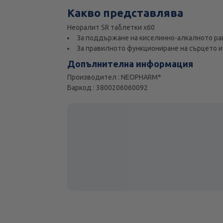
Какво представлява
Неоралит SR таблетки х60
За поддържане на киселинно-алкалното ра
За правилното функциониране на сърцето 
Допълнителна информация
Производител : NEOPHARM*
Баркод : 3800206060092