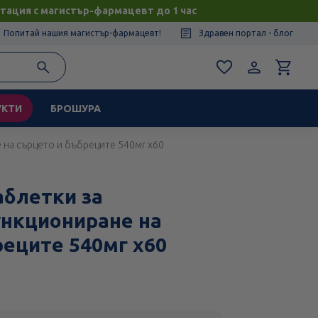
тация с магистър-фармацевт до 1 час
Попитай нашия магистър-фармацевт!
Здравен портал - блог
УКТИ
БРОШУРА
 на сърцето и бъбреците 540мг х60
аблетки за
нкциониране на
реците 540мг х60