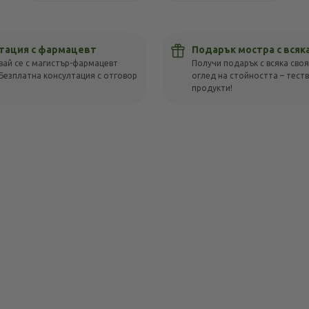
тация с фармацевт
Подарък мостра с всяк
вай се с магистър-фармацевт
Получи подарък с всяка своя
Безплатна консултация с отговор
оглед на стойността – тест
!
продукти!