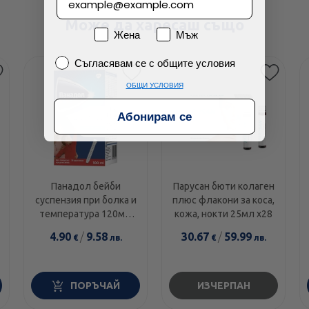
Може да харесаш също
Пол
Жена
Мъж
Съгласявам се с общите условия
Съгласявам се с общите условия
ОБЩИ УСЛОВИЯ
Абонирам се
Панадол бейби
Парусан бюти колаген
суспензия при болка и
плюс флакони за коса,
температура 120мг/
кожа, нокти 25мл х28
5мл 100мл
4.90
/
9.58
30.67
/
59.99
€
лв.
€
лв.
ПОРЪЧАЙ
ИЗЧЕРПАН