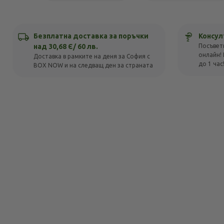
Безплатна доставка за поръчки
Консул
над 30,68 Є/ 60 лв.
Посъвет
онлайн! 
Доставка в рамките на деня за София с
до 1 час
BOX NOW и на следващ ден за страната