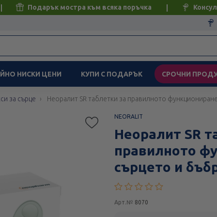
Подарък мостра към всяка поръчка
Консул
ЙНО НИСКИ ЦЕНИ
КУПИ С ПОДАРЪК
СРОЧНИ ПРОД
си за сърце
Неоралит SR таблетки за правилното функциониране
NEORALIT
Неоралит SR т
правилното фу
сърцето и бъб
Арт.№
8070