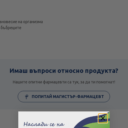
вновесие на организма
и бъбреците
Имаш въпроси относно продукта?
Нашите опитни фармацевти са тук, за да ти помогнат!
ПОПИТАЙ МАГИСТЪР-ФАРМАЦЕВТ
Подобни продукти