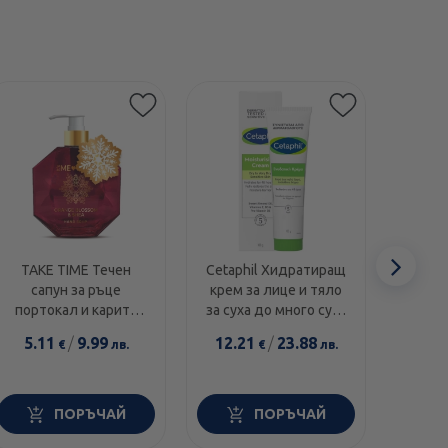
Етикети
Сл
TAKE TIME Течен
Cetaphil Хидратиращ
Swans
сапун за ръце
крем за лице и тяло
1000I
еле
портокал и карите
за суха до много суха
диамант 300мл
и чувствителна кожа
5.11
/
9.99
12.21
/
23.88
14.0
€
лв.
€
лв.
100г
ПОРЪЧАЙ
ПОРЪЧАЙ