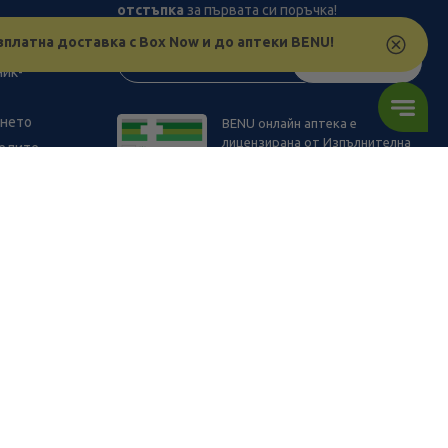
отстъпка
за първата си поръчка!
рствата
зплатна доставка с Box Now и до аптеки BENU!
з
АБОНИРАЙ СЕ
ник-
ането
BENU онлайн аптека е
лицензирана от Изпълнителна
телите
Агенция по Лекарствата.
9.81
/
19,19
В наличност
ПОРЪЧАЙ
€
лв.