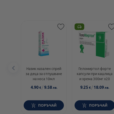
Предишен
Назик назален спрей
Геломиртол форте
за деца за отпушване
капсули при кашлица
елемент
на носа 10мл
и хрема 300мг х20
4.90
/
9.58
9.25
/
18.09
€
лв.
€
лв.
ПОРЪЧАЙ
ПОРЪЧАЙ