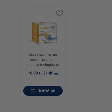
Магнехарт актив
сашета за здраво
сърце х20 Abopharma
10.99
/
21.49
€
лв.
ПОРЪЧАЙ