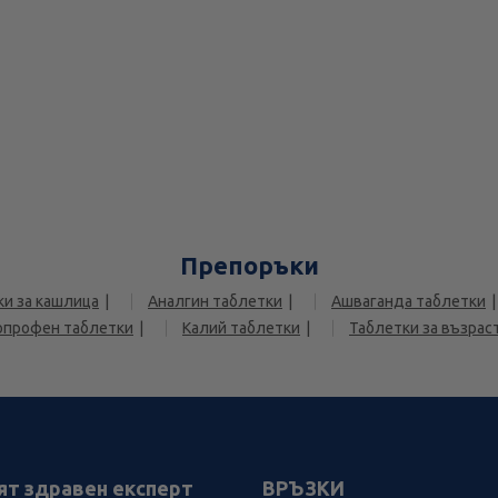
Препоръки
ки за кашлица
Аналгин таблетки
Ашваганда таблетки
опрофен таблетки
Калий таблетки
Таблетки за възрас
ят здравен експерт
ВРЪЗКИ