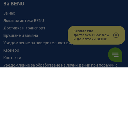
За BENU
За нас
Локации аптеки BENU
Доставка и транспорт
Безплатна
доставка с Box Now
Връщане и замяна
и до аптеки BENU!
Уведомление за поверителност видеонаблюдение
Кариери
Контакти
Уведомление за обработване на лични данни при поръчки с
доставка до аптека
BENU - Моят здравен експерт
Консултация с фармацевт
9.10
/
17,80
В наличност
€
лв.
Здравен портал - блог
Често задавани въпроси
ПОРЪЧАЙ
ВРЪЗКИ