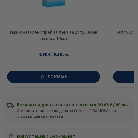
Назик назален спрей за деца за отпушване
Геломирто
на носа 10мл
4.90
/
9.58
€
лв.
ПОРЪЧАЙ
Безплатна доставка за поръчки над 30,68 Є/ 60 лв.
Доставка в рамките на деня за София с BOX NOW и на
следващ ден за страната
Консултация с фармацевт