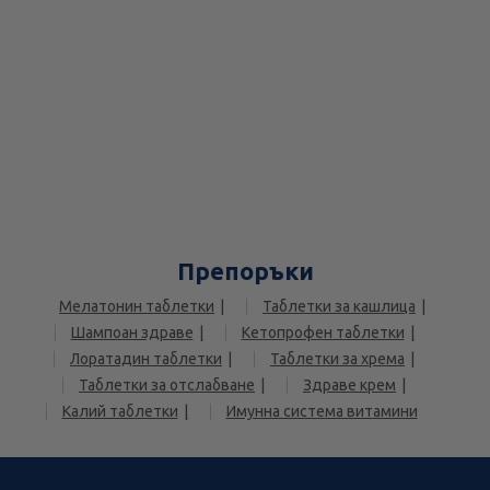
Препоръки
Мелатонин таблетки
Таблетки за кашлица
Шампоан здраве
Кетопрофен таблетки
Лоратадин таблетки
Таблетки за хрема
Таблетки за отслабване
Здраве крем
Калий таблетки
Имунна система витамини