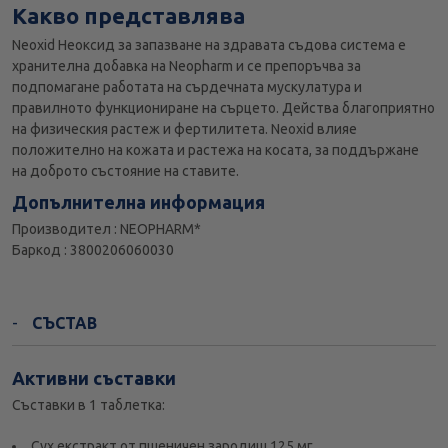
Какво представлява
Neoxid Неоксид за запазване на здравата съдова система е
хранителна добавка на Neopharm и се препоръчва за
подпомагане работата на сърдечната мускулатура и
правилното функциониране на сърцето. Действа благоприятно
на физическия растеж и фертилитета. Neoxid влияе
положително на кожата и растежа на косата, за поддържане
на доброто състояние на ставите.
Допълнителна информация
Производител : NEOPHARM*
Баркод : 3800206060030
СЪСТАВ
Активни съставки
Съставки в 1 таблетка:
Сух екстракт от пшеничен зародиш 125 мг