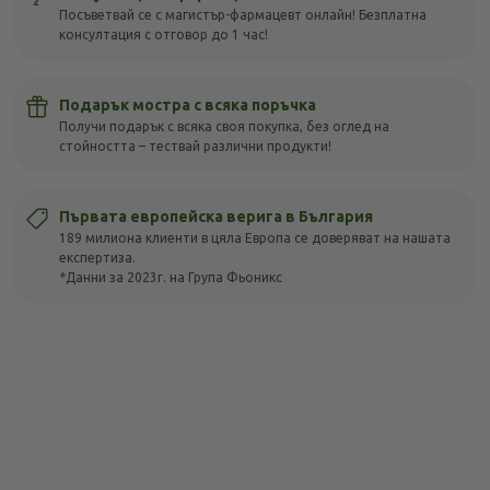
Посъветвай се с магистър-фармацевт онлайн! Безплатна
консултация с отговор до 1 час!
Подарък мостра с всяка поръчка
Получи подарък с всяка своя покупка, без оглед на
стойността – тествай различни продукти!
Първата европейска верига в България
189 милиона клиенти в цяла Европа се доверяват на нашата
експертиза.
*Данни за 2023г. на Група Фьоникс