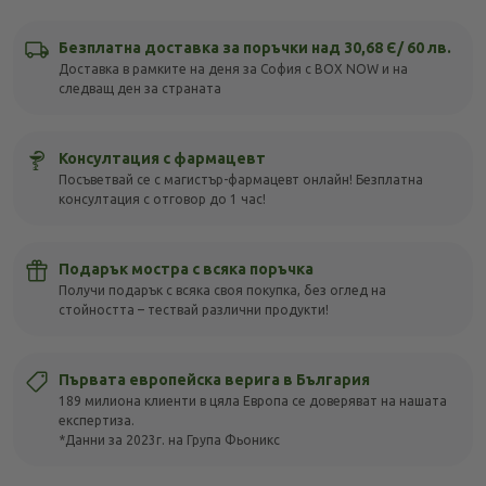
Безплатна доставка за поръчки над 30,68 Є/ 60 лв.
Доставка в рамките на деня за София с BOX NOW и на
следващ ден за страната
Консултация с фармацевт
Посъветвай се с магистър-фармацевт онлайн! Безплатна
консултация с отговор до 1 час!
Подарък мостра с всяка поръчка
Получи подарък с всяка своя покупка, без оглед на
стойността – тествай различни продукти!
Първата европейска верига в България
189 милиона клиенти в цяла Европа се доверяват на нашата
експертиза.
*Данни за 2023г. на Група Фьоникс