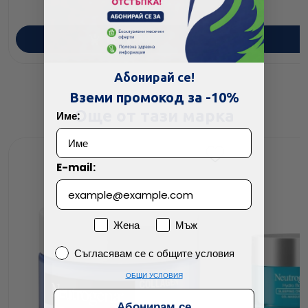
ПОРЪЧАЙ
Абонирай се!
Вземи промокод за -10%
Още от тази марка
Име:
E-mail:
Пол
Жена
Мъж
Съгласявам се с общите условия
Съгласявам се с общите условия
ОБЩИ УСЛОВИЯ
Абонирам се