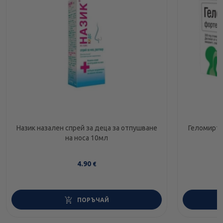
Назик назален спрей за деца за отпушване
Геломирто
на носа 10мл
4.90
€
ПОРЪЧАЙ