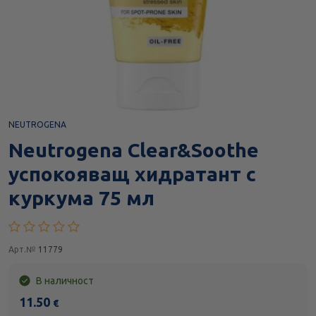
NEUTROGENA
Neutrogena Clear&Soothe
успокояващ хидратант с
куркума 75 мл
Арт.№
11779
В наличност
11.50
€