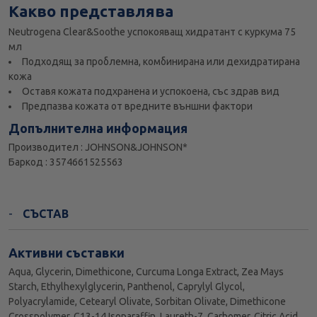
Какво представлява
Neutrogena Clear&Soothe успокояващ хидратант с куркума 75
мл
Подходящ за проблемна, комбинирана или дехидратирана
кожа
Оставя кожата подхранена и успокоена, със здрав вид
Предпазва кожата от вредните външни фактори
Допълнителна информация
Производител : JOHNSON&JOHNSON*
Баркод : 3574661525563
СЪСТАВ
Активни съставки
Aqua, Glycerin, Dimethicone, Curcuma Longa Extract, Zea Mays
Starch, Ethylhexylglycerin, Panthenol, Caprylyl Glycol,
Polyacrylamide, Cetearyl Olivate, Sorbitan Olivate, Dimethicone
Crosspolymer, C13-14 Isoparaffin, Laureth-7, Carbomer, Citric Acid,