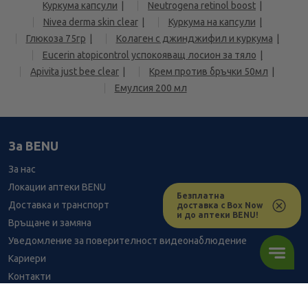
Куркума капсули
Neutrogena retinol boost
Nivea derma skin clear
Куркума на капсули
Глюкоза 75гр
Колаген с джинджифил и куркума
Eucerin atopicontrol успокояващ лосион за тяло
Apivita just bee clear
Крем против бръчки 50мл
Емулсия 200 мл
За BENU
За нас
Локации аптеки BENU
Безплатна
Доставка и транспорт
доставка с Box Now
и до аптеки BENU!
Връщане и замяна
Уведомление за поверителност видеонаблюдение
Кариери
Контакти
Уведомление за обработване на лични данни при поръчки с