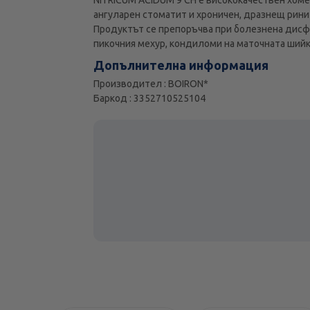
ангуларен стоматит и хроничен, дразнещ рини
Продуктът се препоръчва при болезнена дисфа
пикочния мехур, кондиломи на маточната шийка
Допълнителна информация
Производител : BOIRON*
Баркод : 3352710525104