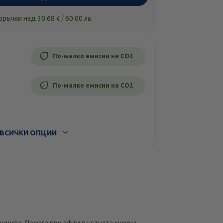
поръчки над
30.68
/
60.00
€
лв.
По-малко емисии на CO2
По-малко емисии на CO2
ВСИЧКИ ОПЦИИ
иците. Помага при афти в устната кухина,