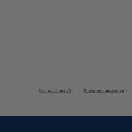
Sambucus nigra 9
Phosphoricum acidum