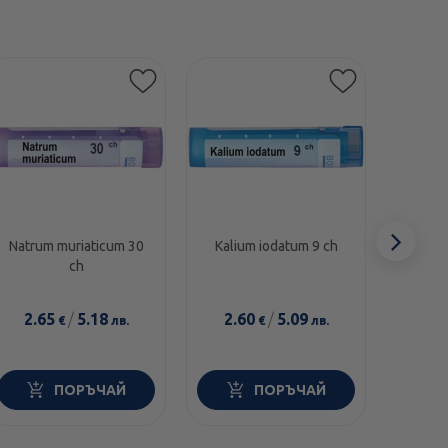
Сл
Natrum muriaticum 30
Kalium iodatum 9 ch
Vaccin
ch
еле
2.65
/
5.18
2.60
/
5.09
2.6
€
лв.
€
лв.
ПОРЪЧАЙ
ПОРЪЧАЙ