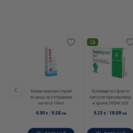
Предишен
Назик назален спрей
Геломиртол форте
за деца за отпушване
капсули при кашлица
елемент
на носа 10мл
и хрема 300мг х20
4.90
/
9.58
9.25
/
18.09
€
лв.
€
лв.