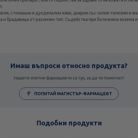
т.
гия, стомашни и дуоденални язви, диарии със силни тенезми и ан
 и брадавици от различен тип. Съдейства при болезнена екзема и я
Имаш въпроси относно продукта?
Нашите опитни фармацевти са тук, за да ти помогнат!
ПОПИТАЙ МАГИСТЪР-ФАРМАЦЕВТ
Подобни продукти