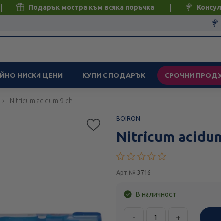
Подарък мостра към всяка поръчка
Консул
ЙНО НИСКИ ЦЕНИ
КУПИ С ПОДАРЪК
СРОЧНИ ПРОД
Nitricum acidum 9 ch
BOIRON
Nitricum acidu
Арт.№
3716
В наличност
-
+