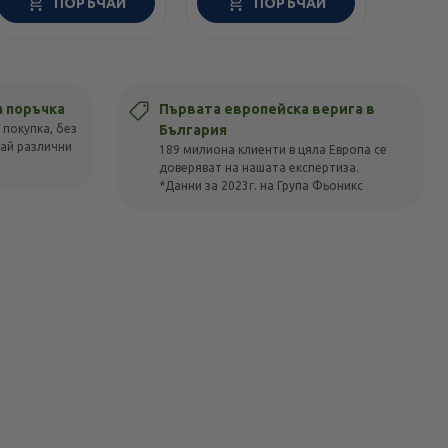
ПОРЪЧАЙ
ПОРЪЧАЙ
а поръчка
Първата европейска верига в
 покупка, без
България
вай различни
189 милиона клиенти в цяла Европа се
доверяват на нашата експертиза.
*Данни за 2023г. на Група Фьоникс