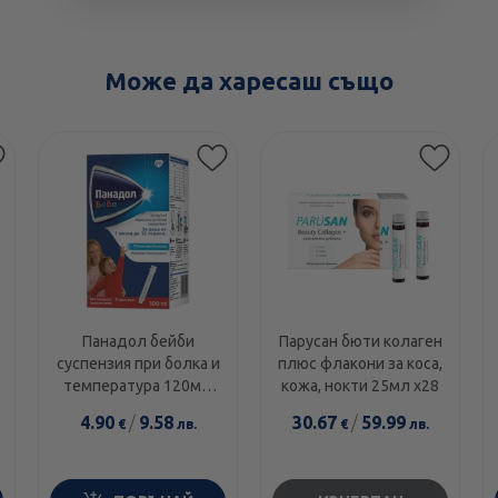
Може да харесаш също
Панадол бейби
Парусан бюти колаген
суспензия при болка и
плюс флакони за коса,
температура 120мг/
кожа, нокти 25мл х28
5мл 100мл
4.90
/
9.58
30.67
/
59.99
€
лв.
€
лв.