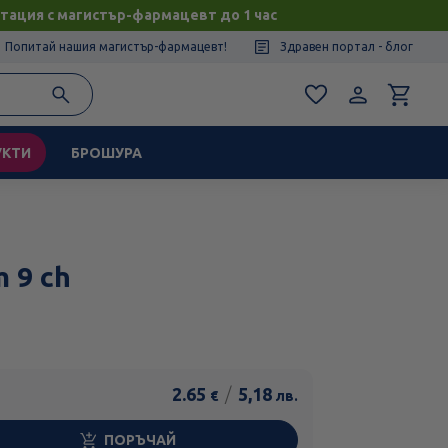
тация с магистър-фармацевт до 1 час
Попитай нашия магистър-фармацевт!
Здравен портал - блог
УКТИ
БРОШУРА
m 9 ch
2.65
/
5,18
€
лв.
ПОРЪЧАЙ