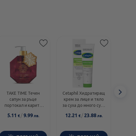
Етикети
Сл
TAKE TIME Течен
Cetaphil Хидратиращ
Swans
сапун за ръце
крем за лице и тяло
1000I
еле
портокал и карите
за суха до много суха
диамант 300мл
и чувствителна кожа
5.11
/
9.99
12.21
/
23.88
14.0
€
лв.
€
лв.
100г