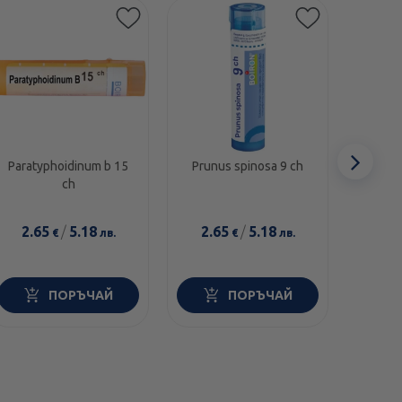
Сл
Paratyphoidinum b 15
Prunus spinosa 9 ch
Lycopo
ch
еле
2.65
/
5.18
2.65
/
5.18
2.6
€
лв.
€
лв.
ПОРЪЧАЙ
ПОРЪЧАЙ