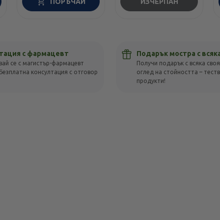
ПОРЪЧАЙ
ИЗЧЕРПАН
тация с фармацевт
Подарък мостра с всяк
вай се с магистър-фармацевт
Получи подарък с всяка своя
Безплатна консултация с отговор
оглед на стойността – тест
!
продукти!