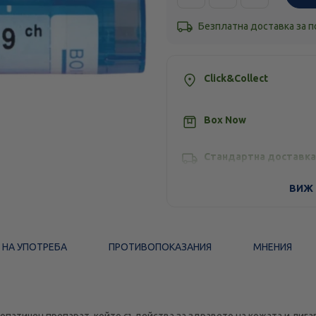
Безплатна доставка за 
Click&Collect
Box Now
Стандартна доставка
ВИЖ 
 НА УПОТРЕБА
ПРОТИВОПОКАЗАНИЯ
МНЕНИЯ
патичен препарат, който съдейства за здравето на кожата и лигав