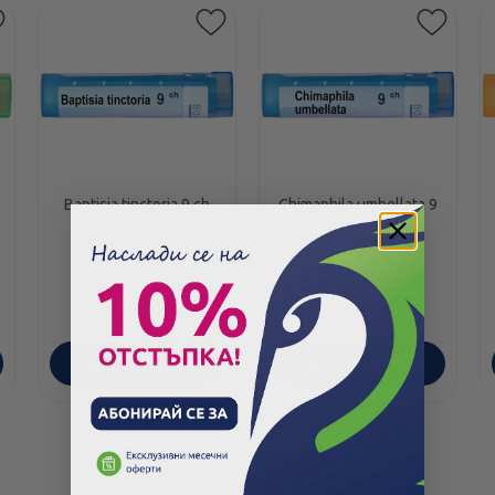
Baptisia tinctoria 9 ch
Chimaphila umbellata 9
ch
2.60
/
5.09
2.65
/
5.18
€
лв.
€
лв.
ПОРЪЧАЙ
ПОРЪЧАЙ