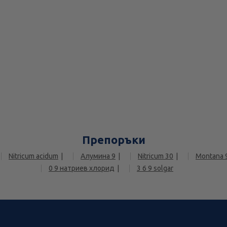
Препоръки
Nitricum acidum
Алумина 9
Nitricum 30
Montana 
0 9 натриев хлорид
3 6 9 solgar