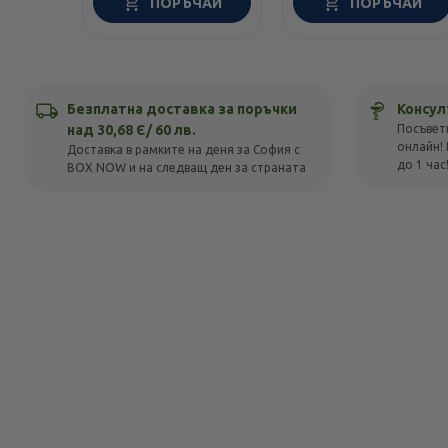
ПОРЪЧАЙ
ПОРЪЧАЙ
Безплатна доставка за поръчки
Консул
над 30,68 Є/ 60 лв.
Посъвет
онлайн! 
Доставка в рамките на деня за София с
до 1 час
BOX NOW и на следващ ден за страната