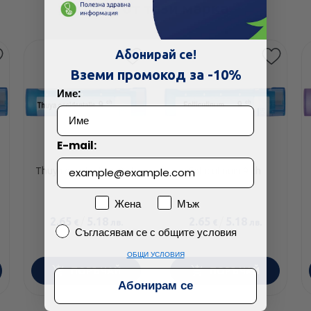
Още от тази марка
Абонирай се!
Вземи промокод за -10%
Име:
E-mail:
Thuya occidentalis 9 ch
Folliculinum 9 ch
Пол
Жена
Мъж
2.65
/
5.18
2.65
/
5.18
€
лв.
€
лв.
Съгласявам се с общите условия
Съгласявам се с общите условия
ОБЩИ УСЛОВИЯ
ПОРЪЧАЙ
ПОРЪЧАЙ
Абонирам се