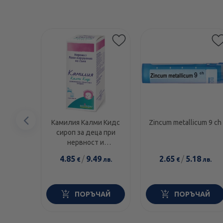
Предишен
Камилия Калми Кидс
Zincum metallicum 9 ch
сироп за деца при
елемент
нервност и
нарушения в съня
4.85
/
9.49
2.65
/
5.18
€
лв.
€
лв.
200мл
ПОРЪЧАЙ
ПОРЪЧАЙ