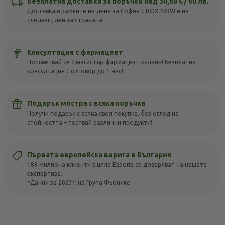
Безплатна доставка за поръчки над 30,68 Є/ 60 лв.
Доставка в рамките на деня за София с BOX NOW и на
следващ ден за страната
Консултация с фармацевт
Посъветвай се с магистър-фармацевт онлайн! Безплатна
консултация с отговор до 1 час!
Подарък мостра с всяка поръчка
Получи подарък с всяка своя покупка, без оглед на
стойността – тествай различни продукти!
Първата европейска верига в България
189 милиона клиенти в цяла Европа се доверяват на нашата
експертиза.
*Данни за 2023г. на Група Фьоникс