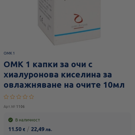
OMK 1
ОМК 1 капки за очи с
хиалуронова киселина за
овлажняване на очите 10мл
Арт.№
1106
В наличност
11.50
/
22,49
€
лв.