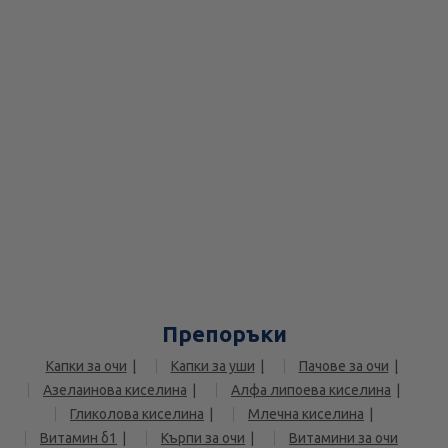
Препоръки
Капки за очи
Капки за уши
Пачове за очи
Азелаинова киселина
Алфа липоева киселина
Гликолова киселина
Млечна киселина
Витамин б1
Кърпи за очи
Витамини за очи