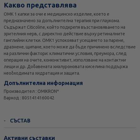
Какво представлява
ОМК 1 капки за очи е медицинско изделие, което е
предназначено за допълнителна терапия при глаукома.
Съдържат Citicoline, който подкрепя възстановяването на
зрителния нерв, с директно действие върху ретиналните
ганглийни клетки. OMK1 успокояват усещането за парене,
дразнене, щипане, което може да бъде причинено вследствие
на различни фактори: климатични условия, преумора, след
операция на очите, конюнктивит, използване на контактни
лещи и др. Добавената хиалуроновата киселина поддържа
необходимата хидратация и защита.
Допълнителна информация
Производител : OMIKRON*
Баркод : 8051414160042
СЪСТАВ
Активни съставки