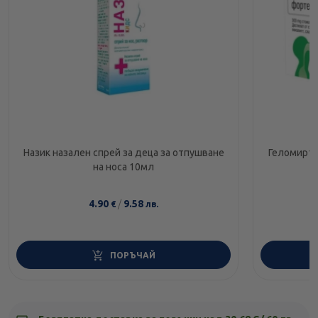
Назик назален спрей за деца за отпушване
Геломирто
на носа 10мл
4.90
/
9.58
€
лв.
ПОРЪЧАЙ