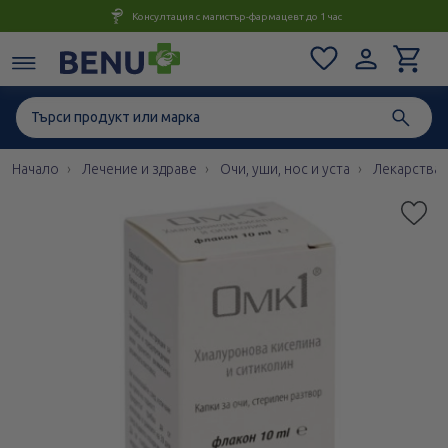
Консултация с магистър-фармацевт до 1 час
Начало
Лечение и здраве
Очи, уши, нос и уста
Лекарства 