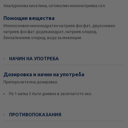
Хиалуронова киселина, ситиколин мононатриева сол.
Помощни вещества
Моноосновен монохидратен натриев фосфат, двуосновен
натриев фосфат додекахидрат, натриев хлорид,
бензалкониев хлорид, вода за инжекции.
НАЧИН НА УПОТРЕБА
Дозировка и начин на употреба
Препоръчителна дозировка:
По 1 капка 3 пъти дневно в засегнатото око.
ПРОТИВОПОКАЗАНИЯ