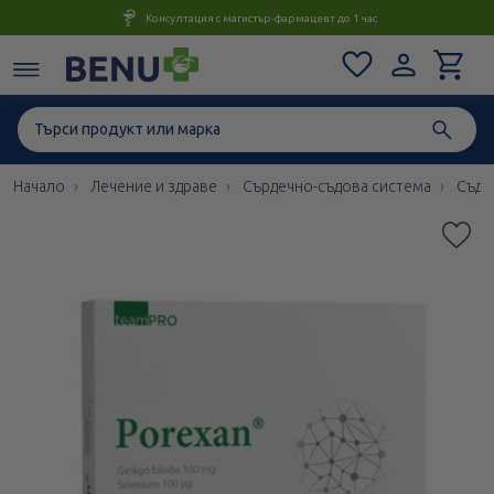
Консултация с магистър-фармацевт до 1 час
Начало
Лечение и здраве
Сърдечно-съдова система
Съдо