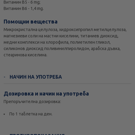
Витамин B5 - 6 mg;
Витамин В6 - 1,4 mg.
Помощни вещества
Микрокристална целулоза, хидроксипропил метилцелулоза,
магнезиеви соли на мастни киселини, титаниев диоксид,
медни комплекси на хлорофила, полиетилен гликол,
силиконов диоксид поливинилпиролидон, арабска дъвка,
стеаринова киселина.
НАЧИН НА УПОТРЕБА
Дозировка и начин на употреба
Препоръчителна дозировка:
По 1 таблетка на ден.