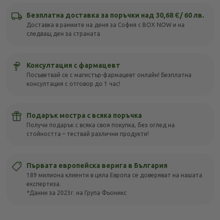
Безплатна доставка за поръчки над 30,68 Є/ 60 лв.
Доставка в рамките на деня за София с BOX NOW и на
следващ ден за страната
Консултация с фармацевт
Посъветвай се с магистър-фармацевт онлайн! Безплатна
консултация с отговор до 1 час!
Подарък мостра с всяка поръчка
Получи подарък с всяка своя покупка, без оглед на
стойността – тествай различни продукти!
Първата европейска верига в България
189 милиона клиенти в цяла Европа се доверяват на нашата
експертиза.
*Данни за 2023г. на Група Фьоникс