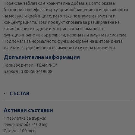
Порексан таблетки е хранителна добавка, която oказва
благоприятен ефект върху кръвообращението и оросяването
на мозъка и крайниците, като така подпомага паметта и
концентрацията. Този продукт спомага за разширяване на
кръвоносните съдове и допринася за нормалното
функциониране на сърдечната, нервната и имунната система.
Подпомага за нормалното функциониране на щитовидната
жлеза и за укрепването на имунните сили на организма.
Допълнителна информация
Производител : TEAMPRO*
Баркод : 3800500419008
СЪСТАВ
Активни съставки
1 таблетка съдържа:
Гинко Билоба - 100 mg;
Селен - 100 mcg;