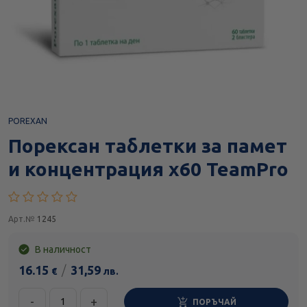
POREXAN
Порексан таблетки за памет
и концентрация х60 TeamPro
Арт.№
1245
В наличност
16.15
/
31,59
€
лв.
-
+
ПОРЪЧАЙ