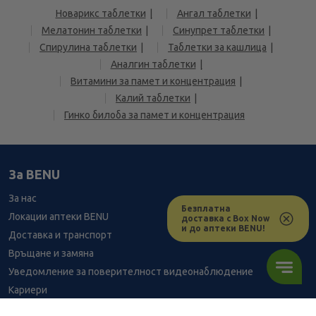
Новарикс таблетки
Ангал таблетки
Мелатонин таблетки
Синупрет таблетки
Спирулина таблетки
Таблетки за кашлица
Аналгин таблетки
Витамини за памет и концентрация
Калий таблетки
Гинко билоба за памет и концентрация
За BENU
За нас
Безплатна
Локации аптеки BENU
доставка с Box Now
и до аптеки BENU!
Доставка и транспорт
Връщане и замяна
Уведомление за поверителност видеонаблюдение
Кариери
Контакти