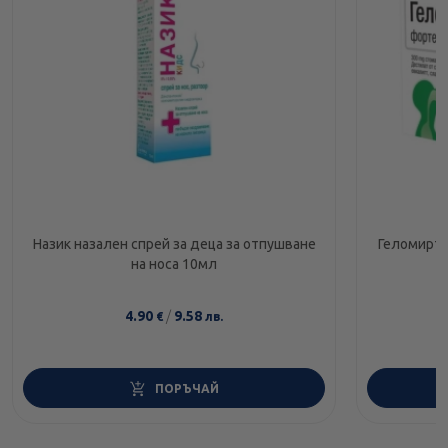
Назик назален спрей за деца за отпушване
Геломирто
на носа 10мл
4.90
/
9.58
€
лв.
ПОРЪЧАЙ