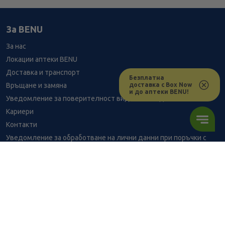
За BENU
За нас
Локации аптеки BENU
Доставка и транспорт
Безплатна
доставка с Box Now
Връщане и замяна
и до аптеки BENU!
Уведомление за поверителност видеонаблюдение
Кариери
Контакти
Уведомление за обработване на лични данни при поръчки с
доставка до аптека
BENU - Моят здравен експерт
Консултация с фармацевт
6.69
/
13,08
В наличност
€
лв.
Здравен портал - блог
Често задавани въпроси
ПОРЪЧАЙ