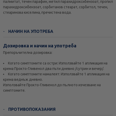
палмитат, течен парафин, метил парахидроксибензоат, пропил
парахидроксибензоат, сорбитанов стеарат, сорбитол, течен,
стеаринова киселина, пречистена вода.
НАЧИН НА УПОТРЕБА
Дозировка и начин на употреба
Препоръчителна дозировка:
Когато симптомите са остри: Използвайте 1 апликация на
крема Прокто-Гливенол два пъти дневно /сутрин и вечер/.
Когато симптомите намалеят: Използвайте 1 апликация на
крема веднъж дневно.
Използвайте Прокто-Гливенол до пълното изчезване на
симптомите.
ПРОТИВОПОКАЗАНИЯ