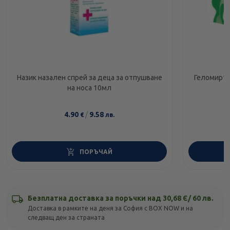
Назик назален спрей за деца за отпушване
Геломирто
на носа 10мл
4.90
/
9.58
€
лв.
ПОРЪЧАЙ
Безплатна доставка за поръчки над 30,68 Є/ 60 лв.
Доставка в рамките на деня за София с BOX NOW и на
следващ ден за страната