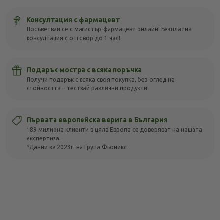
Консултация с фармацевт
Посъветвай се с магистър-фармацевт онлайн! Безплатна
консултация с отговор до 1 час!
Подарък мостра с всяка поръчка
Получи подарък с всяка своя покупка, без оглед на
стойността – тествай различни продукти!
Първата европейска верига в България
189 милиона клиенти в цяла Европа се доверяват на нашата
експертиза.
*Данни за 2023г. на Група Фьоникс