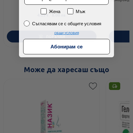
Пол
Жена
Мъж
4.09
/
8.00
€
лв.
Съгласявам се с общите условия
Съгласявам се с общите условия
ОБЩИ УСЛОВИЯ
ПОРЪЧАЙ
Абонирам се
Може да харесаш също