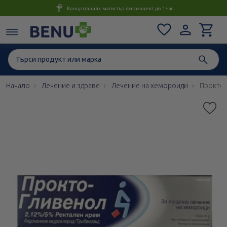
Консултация с магистър-фармацевт до 1 час
Начало
Лечение и здраве
Лечение на хемороиди
Прокто-