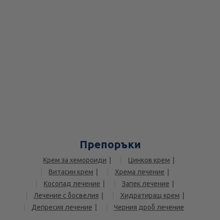
Препоръки
Крем за хемороиди
Цинков крем
Витасин крем
Хрема лечение
Косопад лечение
Запек лечение
Лечение с босвелия
Хидратиращ крем
Депресия лечение
Черния дроб лечение