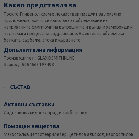
Какво представлява
Прокто-Гливенол крем е лекарствен продукт за локално
приложение, който се използва за облекчаване на
неприятните симптоми на вътрешните и външни хемороиди и
подпомага процеса на оздравяване. Ефективно облекчава
болката, сърбежа, отока и кървенето.
Допълнителна информация
Производител : GLAXOSMITHKLINE
Баркод : 5054563197498
СЪСТАВ
Активни съставки
Лидокаинов хидрохлорид и трибенозид.
Помощни вещества
Макроголов цетостеарилетер, цетилов алкохол, изопропилов