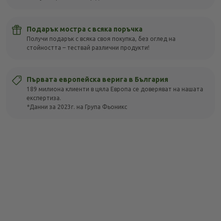
Подарък мостра с всяка поръчка
Получи подарък с всяка своя покупка, без оглед на
стойността – тествай различни продукти!
Първата европейска верига в България
189 милиона клиенти в цяла Европа се доверяват на нашата
експертиза.
*Данни за 2023г. на Група Фьоникс