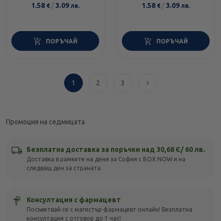
1.58
/
3.09
1.58
/
3.09
€
лв.
€
лв.
ПОРЪЧАЙ
ПОРЪЧАЙ
1
2
3
Промоция на седмицата
Безплатна доставка за поръчки над 30,68 Є/ 60 лв.
Доставка в рамките на деня за София с BOX NOW и на
следващ ден за страната
Консултация с фармацевт
Посъветвай се с магистър-фармацевт онлайн! Безплатна
консултация с отговор до 1 час!