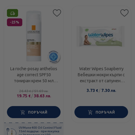
Етикети
-25%
La roche-posay anthelios
Water Wipes Soapberry
age correct SPF50
Бебешки мокри кърпи с
тониран крем 50 мл
екстракт от сапунено
764353
орехче x60 броя
3.73
/
7.30
€
лв.
26.43
/
51.69
€
лв.
19.75
/
38.63
€
лв.
ПОРЪЧАЙ
ПОРЪЧАЙ
UVMune 400 Oil Control Fluid
15ml подарък - при покупка
на 2+ продукта от LRP