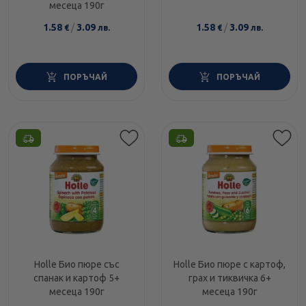
месеца 190г
1.58
/
3.09
1.58
/
3.09
€
лв.
€
лв.
ПОРЪЧАЙ
ПОРЪЧАЙ
Holle Био пюре със
Holle Био пюре с картоф,
спанак и картоф 5+
грах и тиквичка 6+
месеца 190г
месеца 190г