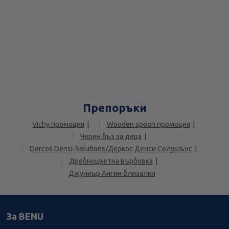
Препоръки
Vichy промоция
Wooden spoon промоция
Черен бъз за деца
Dercos Densi-Solutions/Деркос Денси Солушънс
Дребнoцветна върбовка
Джуниър Ангин близалки
За BENU