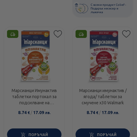
С всеки продукт Colief -
Подарък несесер и
лъжичка
Марсианци Имунактив
Марсианци имунактив /
таблетки портокал за
ягода/ таблетки за
подсилване на
смучене х30 Walmark
имунитета х30 Walmark
8.74
/
17.09
8.74
/
17.09
€
лв.
€
лв.
ПОРЪЧАЙ
ПОРЪЧАЙ