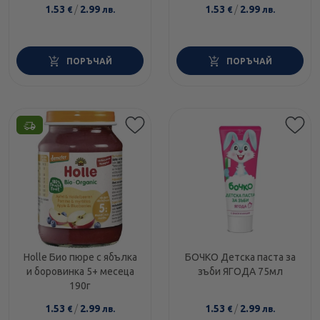
1.53
/
2.99
1.53
/
2.99
€
лв.
€
лв.
ПОРЪЧАЙ
ПОРЪЧАЙ
Holle Био пюре с ябълка
БОЧКО Детска паста за
и боровинка 5+ месеца
зъби ЯГОДА 75мл
190г
1.53
/
2.99
1.53
/
2.99
€
лв.
€
лв.