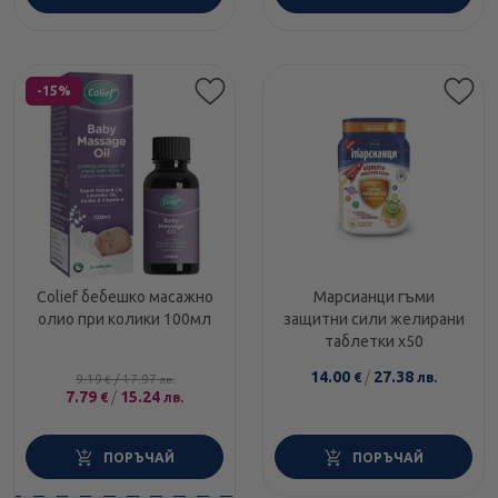
Етикети
-15%
Colief бебешко масажно
Марсианци гъми
олио при колики 100мл
защитни сили желирани
таблетки х50
14.00
/
27.38
€
лв.
9.19
/
17.97
€
лв.
7.79
/
15.24
€
лв.
ПОРЪЧАЙ
ПОРЪЧАЙ