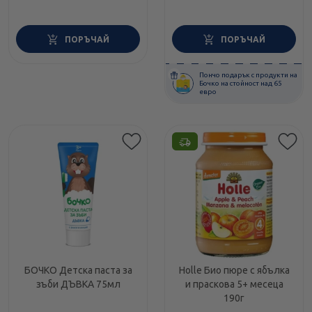
ПОРЪЧАЙ
ПОРЪЧАЙ
Пончо подарък с продукти на
Бочко на стойност над 65
евро
БОЧКО Детска паста за
Holle Био пюре с ябълка
зъби ДЪВКА 75мл
и праскова 5+ месеца
190г