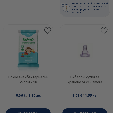
UVMune 400 Oil Control Fluid
15ml подарък - при покупка
на 2+ продукта от LRP
Anthelios
Бочко антибактериални
Биберон кутия за
кърпи х 18
хранене М х1 Camera
0.56
/
1.10
1.02
/
1.99
€
лв.
€
лв.