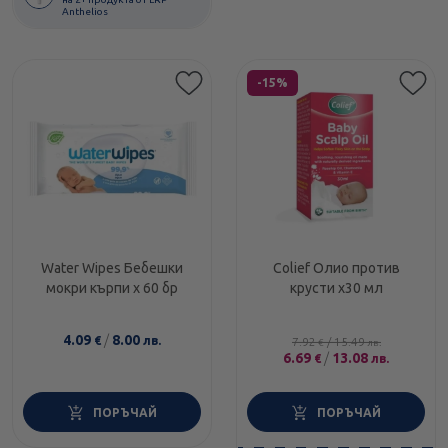
Anthelios
Етикети
-15%
Water Wipes Бебешки
Colief Олио против
мокри кърпи х 60 бр
крусти x30 мл
4.09
/
8.00
€
лв.
7.92
/
15.49
€
лв.
6.69
/
13.08
€
лв.
ПОРЪЧАЙ
ПОРЪЧАЙ