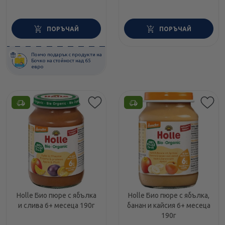
ПОРЪЧАЙ
ПОРЪЧАЙ
Пончо подарък с продукти на
Бочко на стойност над 65
евро
Holle Био пюре с ябълка
Holle Био пюре с ябълка,
и слива 6+ месеца 190г
банан и кайсия 6+ месеца
190г