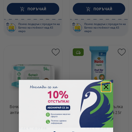
ПОРЪЧАЙ
ПОРЪЧАЙ
Пончо подарък с продукти на
Пончо подарък с продукти на
Бочко на стойност над 65
Бочко на стойност над 65
евро
евро
Бочки влажни кърпички
Holle Био барче с ябълка
антибактериални капак
и круша 12+ месеца 25г
х54
1.22
/
2.39
1.32
/
2.58
€
лв.
€
лв.