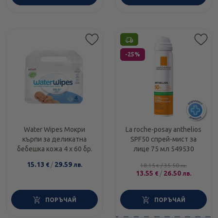
Етикети
-25%
Water Wipes Мокри
La roche-posay anthelios
кърпи за деликатна
SPF50 спрей-мист за
бебешка кожа 4 х 60 бр.
лице 75 мл 549530
15.13
/
29.59
€
лв.
18.15
/
35.50
€
лв.
13.55
/
26.50
€
лв.
ПОРЪЧАЙ
ПОРЪЧАЙ