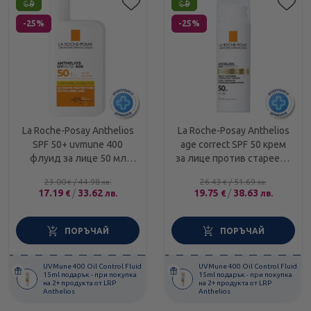
-25%
-25%
La Roche-Posay Anthelios
La Roche-Posay Anthelios
SPF 50+ uvmune 400
age correct SPF 50 крем
флуид за лице 50 мл
за лице против стареене
797597
50 мл 761031
23.00
/
44.98
26.43
/
51.69
€
лв.
€
лв.
17.19
/
33.62
19.75
/
38.63
€
лв.
€
лв.
ПОРЪЧАЙ
ПОРЪЧАЙ
UVMune 400 Oil Control Fluid
UVMune 400 Oil Control Fluid
15ml подарък - при покупка
15ml подарък - при покупка
на 2+ продукта от LRP
на 2+ продукта от LRP
Anthelios
Anthelios