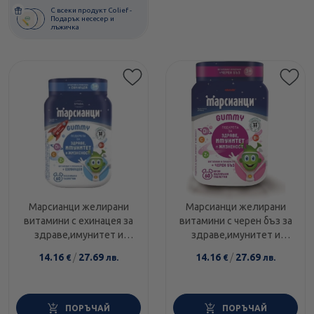
С всеки продукт Colief -
Подарък несесер и
лъжичка
Марсианци желирани
Марсианци желирани
витамини с ехинацея за
витамини с черен бъз за
здраве,имунитет и
здраве,имунитет и
жизненост х60 Walmark
жизненост х60 Walmark
14.16
/
27.69
14.16
/
27.69
€
лв.
€
лв.
ПОРЪЧАЙ
ПОРЪЧАЙ