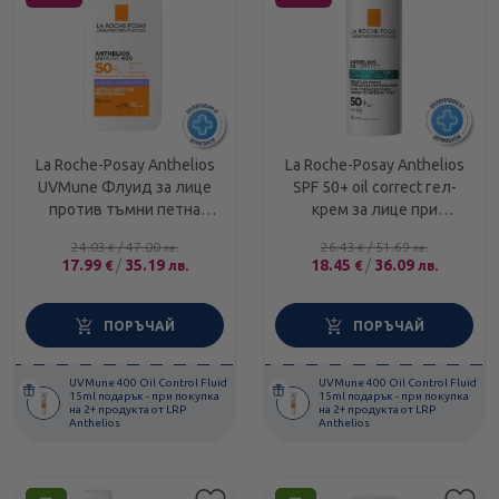
La Roche-Posay Anthelios
La Roche-Posay Anthelios
UVMune Флуид за лице
SPF 50+ oil correct гел-
против тъмни петна
крем за лице при
SPF50+ 50мл
несъвършенства 50 мл
24.03
/
47.00
26.43
/
51.69
€
лв.
€
лв.
797467
17.99
/
35.19
18.45
/
36.09
€
лв.
€
лв.
ПОРЪЧАЙ
ПОРЪЧАЙ
UVMune 400 Oil Control Fluid
UVMune 400 Oil Control Fluid
15ml подарък - при покупка
15ml подарък - при покупка
на 2+ продукта от LRP
на 2+ продукта от LRP
Anthelios
Anthelios
Етикети
Етикети