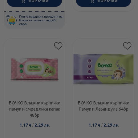
ПОРЪЧАЙ
ПОРЪЧАЙ
Пончо подарък с продукти на
Бочко на стойност над 65
евро
БОЧКО Влажни кърпички
БОЧКО Влажни кърпички
памук и смрадлика капак
Памук и Лавандула 64бр
48бр
1.17
/
2.29
1.17
/
2.29
€
лв.
€
лв.