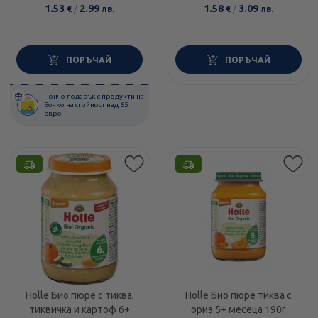
1.53
/
2.99
1.58
/
3.09
€
лв.
€
лв.
ПОРЪЧАЙ
ПОРЪЧАЙ
Пончо подарък с продукти на
Бочко на стойност над 65
евро
Holle Био пюре с тиква,
Holle Био пюре тиква с
тиквичка и картоф 6+
ориз 5+ месеца 190г