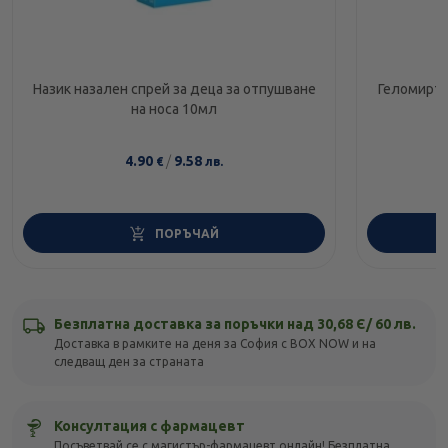
Назик назален спрей за деца за отпушване
Геломирто
на носа 10мл
4.90
/
9.58
€
лв.
ПОРЪЧАЙ
Безплатна доставка за поръчки над 30,68 Є/ 60 лв.
Доставка в рамките на деня за София с BOX NOW и на
следващ ден за страната
Консултация с фармацевт
Посъветвай се с магистър-фармацевт онлайн! Безплатна