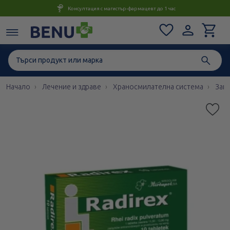
Консултация с магистър-фармацевт до 1 час
Начало
Лечение и здраве
Храносмилателна система
Запе