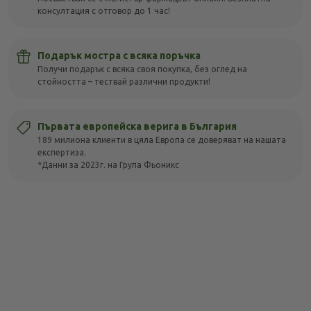
консултация с отговор до 1 час!
Подарък мостра с всяка поръчка
Получи подарък с всяка своя покупка, без оглед на
стойността – тествай различни продукти!
Първата европейска верига в България
189 милиона клиенти в цяла Европа се доверяват на нашата
експертиза.
*Данни за 2023г. на Група Фьоникс