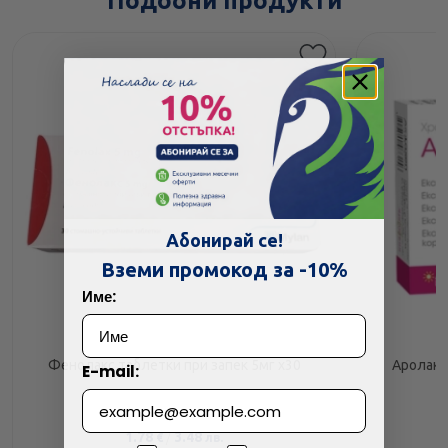
Подобни продукти
Абонирай се!
Вземи промокод за -10%
Име:
Фенолакс таблетки при запек 5мг х30
Аролакс
E-mail:
1.78
/
3.48
€
лв.