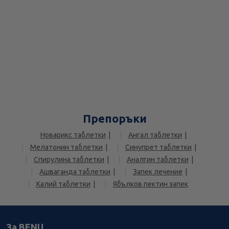
Препоръки
Новарикс таблетки
Ангал таблетки
Мелатонин таблетки
Синупрет таблетки
Спирулина таблетки
Аналгин таблетки
Ашваганда таблетки
Запек лечение
Калий таблетки
Ябълков пектин запек
За BENU