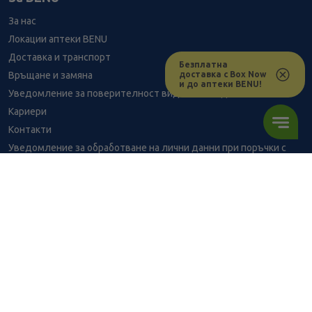
За нас
Локации аптеки BENU
Доставка и транспорт
Безплатна
доставка с Box Now
Връщане и замяна
и до аптеки BENU!
Уведомление за поверителност видеонаблюдение
Кариери
Контакти
Уведомление за обработване на лични данни при поръчки с
доставка до аптека
BENU - Моят здравен експерт
Консултация с фармацевт
3.37
/
6,59
В наличност
€
лв.
Здравен портал - блог
Често задавани въпроси
ПОРЪЧАЙ
ВРЪЗКИ