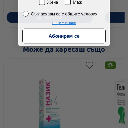
Пол
Жена
Мъж
Съгласявам се с общите условия
Съгласявам се с общите условия
ПОРЪЧАЙ
ОБЩИ УСЛОВИЯ
Абонирам се
Може да харесаш също