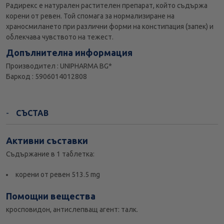
Радирекс е натурален растителен препарат, който съдържа
корени от ревен. Той спомага за нормализиране на
храносмилането при различни форми на констипация (запек) и
облекчава чувството на тежест.
Допълнителна информация
Производител : UNIPHARMA BG*
Баркод : 5906014012808
СЪСТАВ
Активни съставки
Съдържание в 1 таблетка:
корени от ревен 513.5 mg
Помощни вещества
кросповидон, антислепващ агент: талк.