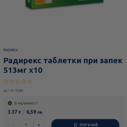
RADIREX
Радирекс таблетки при запек
513мг х10
Арт.№
0580
В наличност
3.37
/
6,59
€
лв.
-
+
ПОРЪЧАЙ