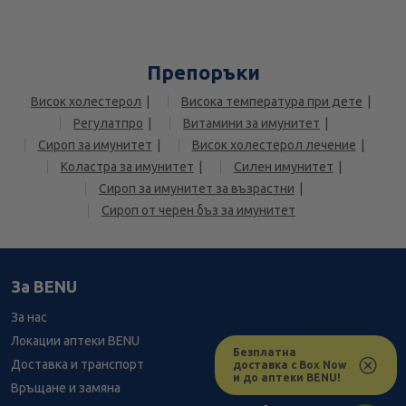
Препоръки
Висок холестерол
Висока температура при дете
Регулатпро
Витамини за имунитет
Сироп за имунитет
Висок холестерол лечение
Коластра за имунитет
Силен имунитет
Сироп за имунитет за възрастни
Сироп от черен бъз за имунитет
За BENU
За нас
Локации аптеки BENU
Безплатна
Доставка и транспорт
доставка с Box Now
и до аптеки BENU!
Връщане и замяна