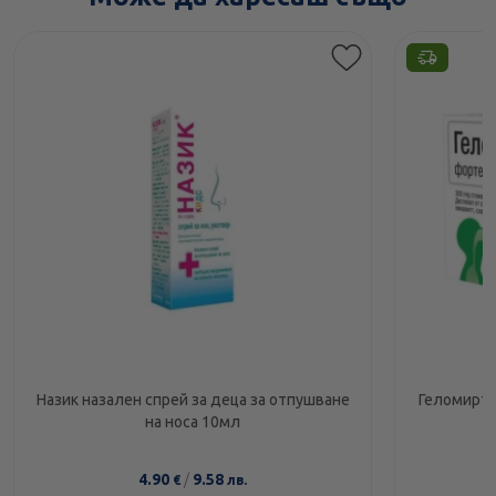
Назик назален спрей за деца за отпушване
Геломирто
на носа 10мл
4.90
/
9.58
€
лв.