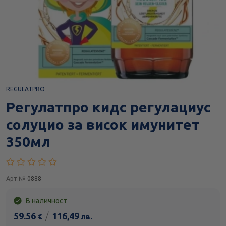
REGULATPRO
Регулатпро кидс регулациус
солуцио за висок имунитет
350мл
Арт.№
0888
В наличност
59.56
/
116,49
€
лв.