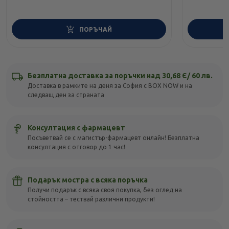
ПОРЪЧАЙ
Безплатна доставка за поръчки над 30,68 Є/ 60 лв.
Доставка в рамките на деня за София с BOX NOW и на
следващ ден за страната
Консултация с фармацевт
Посъветвай се с магистър-фармацевт онлайн! Безплатна
консултация с отговор до 1 час!
Подарък мостра с всяка поръчка
Получи подарък с всяка своя покупка, без оглед на
стойността – тествай различни продукти!