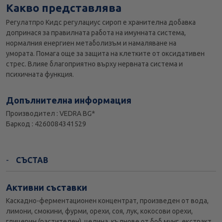
Какво представлява
Регулатпро Кидс регулациус сироп е хранителна добавка
допринася за правилната работа на имунната система,
нормалния енергиен метаболизъм и намаляване на
умората. Помага още за защита на клетките от оксидативен
стрес. Влияе благоприятно върху нервната система и
психичната функция.
Допълнителна информация
Производител : VEDRA BG*
Баркод : 4260084341529
СЪСТАВ
Активни съставки
Каскадно-ферментационен концентрат, произведен от вода,
лимони, смокини, фурми, орехи, соя, лук, кокосови орехи,
глицерин (растителен), целина, кълнове от боб мунг, екстракт