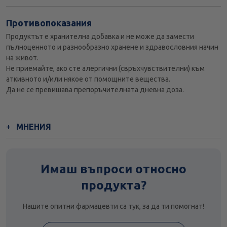
Противопоказания
Продуктът е хранителна добавка и не може да замести
пълноценното и разнообразно хранене и здравословния начин
на живот.
Не приемайте, ако сте алергични (свръхчувствителни) към
аткивното и/или някое от помощните вещества.
Да не се превишава препоръчителната дневна доза.
МНЕНИЯ
Имаш въпроси относно
продукта?
Нашите опитни фармацевти са тук, за да ти помогнат!