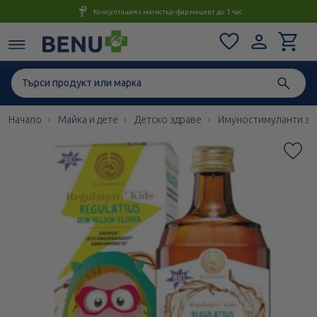
Консултация с магистър-фармацевт до 1 час
Начало
Майка и дете
Детско здраве
Имуностимуланти за 