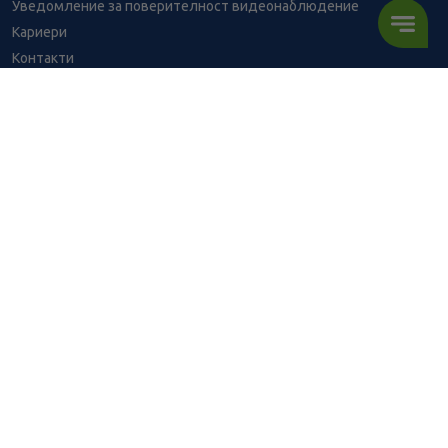
Уведомление за поверителност видеонаблюдение
Кариери
Контакти
Уведомление за обработване на лични данни при поръчки с
доставка до аптека
BENU - Моят здравен експерт
59.56
/
116,49
В наличност
€
лв.
Консултация с фармацевт
Здравен портал - блог
ПОРЪЧАЙ
Често задавани въпроси
ВРЪЗКИ
Изпълнителна агенция по лекарствата
Български фармацевтичен съюз
Българска асоциация на помощник-фармацевтите
Министерство на здравеопазването
Комисия за защита на потребителите