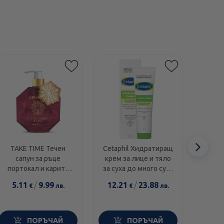
Етикети
Сл
TAKE TIME Течен
Cetaphil Хидратиращ
Swans
сапун за ръце
крем за лице и тяло
1000I
еле
портокал и карите
за суха до много суха
диамант 300мл
и чувствителна кожа
5.11
/
9.99
12.21
/
23.88
14.0
€
лв.
€
лв.
100г
ПОРЪЧАЙ
ПОРЪЧАЙ