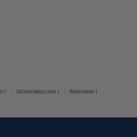
чи
Оксидативен стрес
Визин капки