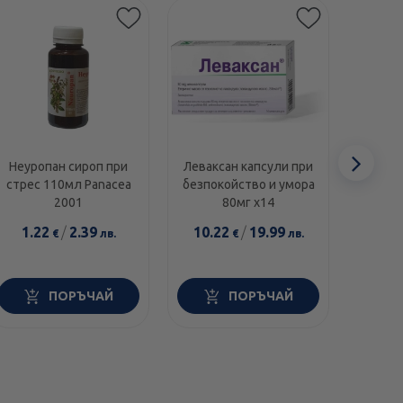
Сл
Неуропан сироп при
Леваксан капсули при
Стр
стрес 110мл Panacea
безпокойство и умора
капсу
еле
2001
80мг х14
1.22
/
2.39
10.22
/
19.99
9.9
€
лв.
€
лв.
ПОРЪЧАЙ
ПОРЪЧАЙ