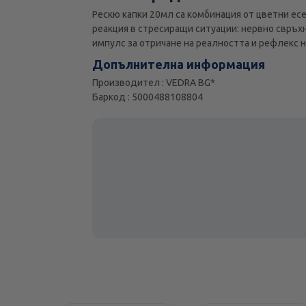
Рескю капки 20мл са комбинация от цветни есе
реакция в стресиращи ситуации: нервно свръх
импулс за отричане на реалността и рефлекс н
Допълнителна информация
Производител : VEDRA BG*
Баркод : 5000488108804