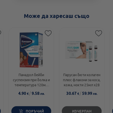
Може да харесаш също
Панадол бейби
Парусан бюти колаген
суспензия при болка и
плюс флакони за коса,
температура 120мг/
кожа, нокти 25мл х28
5мл 100мл
4.90
/
9.58
30.67
/
59.99
€
лв.
€
лв.
ПОРЪЧАЙ
ИЗЧЕРПАН