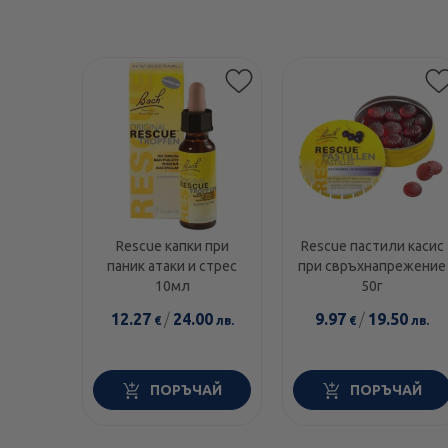
Rescue капки при
Rescue пастили касис
паник атаки и стрес
при свръхнапрежение
10мл
50г
12.27
/
24.00
9.97
/
19.50
€
лв.
€
лв.
ПОРЪЧАЙ
ПОРЪЧАЙ