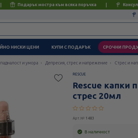
Подарък мостра към всяка поръчка
Консул
ЙНО НИСКИ ЦЕНИ
КУПИ С ПОДАРЪК
СРОЧНИ ПРОД
тпадналост и умора
Депресия, стрес и напрежение
Стрес и на
RESCUE
Rescue капки п
стрес 20мл
Арт.№
1483
В наличност