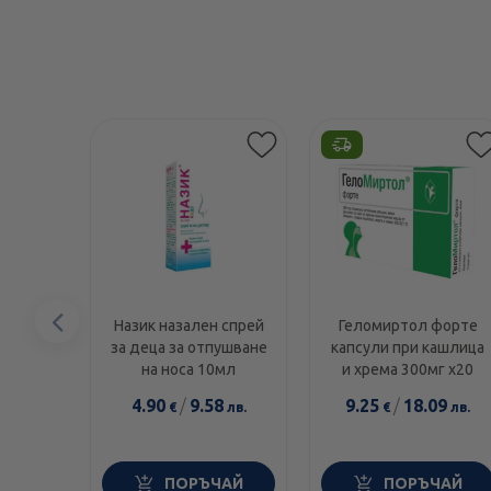
Предишен
Назик назален спрей
Геломиртол форте
за деца за отпушване
капсули при кашлица
елемент
на носа 10мл
и хрема 300мг х20
4.90
/
9.58
9.25
/
18.09
€
лв.
€
лв.
ПОРЪЧАЙ
ПОРЪЧАЙ