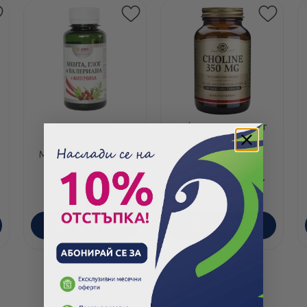
Мента, Глог,
Solgar Холин 350 мг
Валериана +
100 капсули
Маточина сироп при
стрес 110мл
1.38
/
2.70
22.65
/
44.30
€
лв.
€
лв.
ПОРЪЧАЙ
ПОРЪЧАЙ