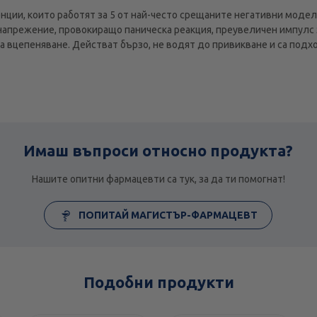
нции, които работят за 5 от най-често срещаните негативни модел
напрежение, провокиращо паническа реакция, преувеличен импулс з
а вцепеняване. Действат бързо, не водят до привикване и са подх
Имаш въпроси относно продукта?
Нашите опитни фармацевти са тук, за да ти помогнат!
ПОПИТАЙ МАГИСТЪР-ФАРМАЦЕВТ
Подобни продукти