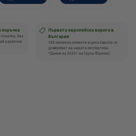
а поръчка
Първата европейска верига в
 покупка, без
България
вай различни
189 милиона клиенти в цяла Европа се
доверяват на нашата експертиза.
*Данни за 2023г. на Група Фьоникс