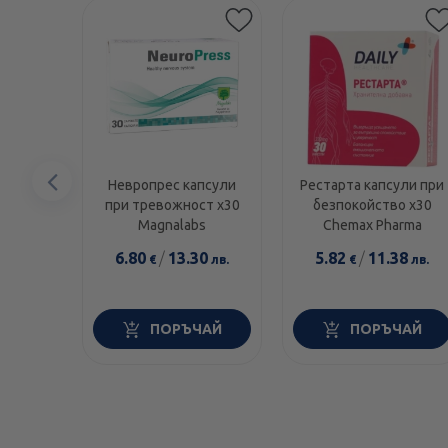
Предишен
Невропрес капсули
Рестарта капсули при
при тревожност х30
безпокойство x30
елемент
Magnalabs
Chemax Pharma
6.80
/
13.30
5.82
/
11.38
€
лв.
€
лв.
ПОРЪЧАЙ
ПОРЪЧАЙ