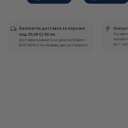
Безплатна доставка за поръчки
Консул
над 30,68 Є/ 60 лв.
Посъвет
онлайн! 
Доставка в рамките на деня за София с
до 1 час
BOX NOW и на следващ ден за страната