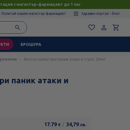
тация с магистър-фармацевт до 1 час
Попитай нашия магистър-фармацевт!
Здравен портал - блог
УКТИ
БРОШУРА
прежение
Rescue капки при паник атаки и стрес 20мл
ри паник атаки и
17.79
/
34,79
€
лв.