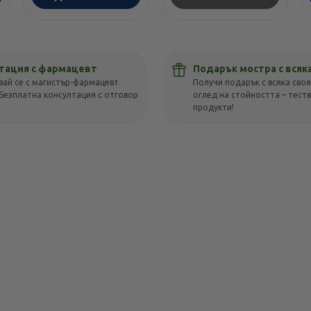
тация с фармацевт
Подарък мостра с всяк
вай се с магистър-фармацевт
Получи подарък с всяка своя
Безплатна консултация с отговор
оглед на стойността – тест
!
продукти!