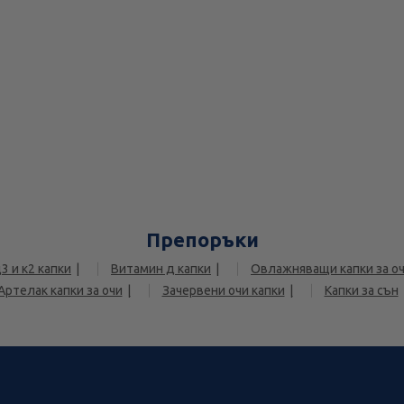
Препоръки
3 и к2 капки
Витамин д капки
Овлажняващи капки за о
Артелак капки за очи
Зачервени очи капки
Капки за сън