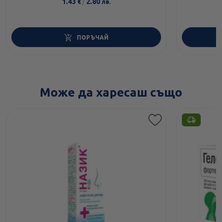
1.43
/
2.80
€
лв.
ПОРЪЧАЙ
Може да харесаш също