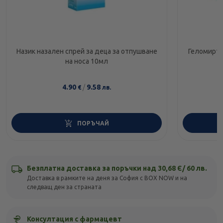
Назик назален спрей за деца за отпушване
Геломирто
на носа 10мл
4.90
/
9.58
€
лв.
ПОРЪЧАЙ
Безплатна доставка за поръчки над 30,68 Є/ 60 лв.
Доставка в рамките на деня за София с BOX NOW и на
следващ ден за страната
Консултация с фармацевт