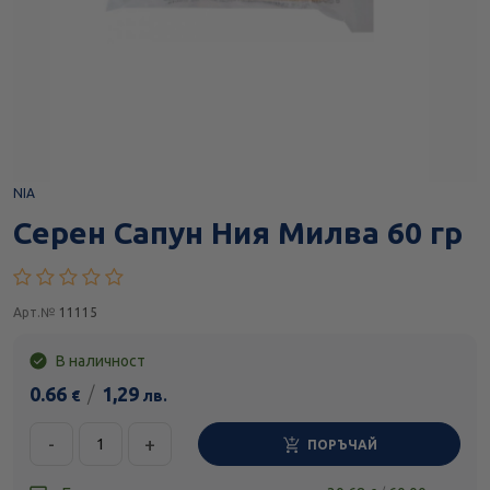
NIA
Серен Сапун Ния Милва 60 гр
Арт.№
11115
В наличност
0.66
/
1,29
€
лв.
-
+
ПОРЪЧАЙ