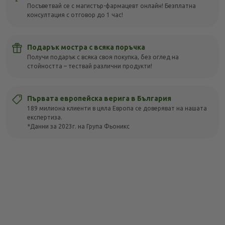
Посъветвай се с магистър-фармацевт онлайн! Безплатна
консултация с отговор до 1 час!
Подарък мостра с всяка поръчка
Получи подарък с всяка своя покупка, без оглед на
стойността – тествай различни продукти!
Първата европейска верига в България
189 милиона клиенти в цяла Европа се доверяват на нашата
експертиза.
*Данни за 2023г. на Група Фьоникс