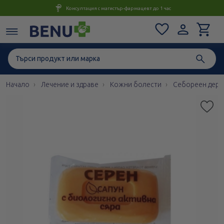
Консултация с магистър-фармацевт до 1 час
Начало
Лечение и здраве
Кожни болести
Себореен дерм