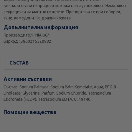
възпалителните процеси по кожата и я успокояват. Намаляват
секрецията на мастните жлези. Препоръчва се при себорея,
акне, комедони. Не дразни кожата.
Допълнителна информация
Производител : NIA BG*
Баркод : 3800216520982
СЪСТАВ
Активни съставки
Състав: Sodium Palmate, Sodium Palm Kemelate, Aqua, PEG-8
Linoleate, Glycerine, Parfum, Sodium Chloride, Tetrasodium
Etidronate (HEDP), Tetrasodium EDTA, Cl 19140.
Помощни вещества