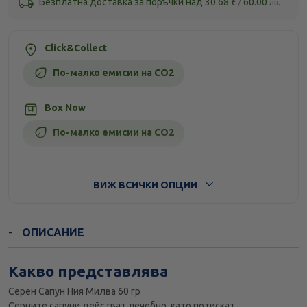
Безплатна доставка за поръчки над
30.68
/
60.00
€
лв.
Click&Collect
По-малко емисии на CO2
Box Now
По-малко емисии на CO2
Стандартна доставка
ВИЖ ВСИЧКИ ОПЦИИ
ОПИСАНИЕ
Какво представлява
Серен Сапун Ния Милва 60 гр
Серните сапуни действат лечебно, като потискат