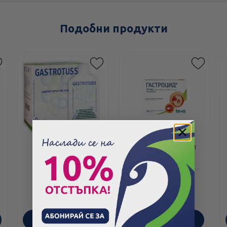
Подобни продукти
Гастротус сироп
Гастроцид капсули
сашета против
при стомашни
рефлукс 20мл х20
киселини 20мг х14
Teva
15.03
/
29.40
3.68
/
7.20
€
лв.
€
лв.
ПОРЪЧАЙ
ПОРЪЧАЙ