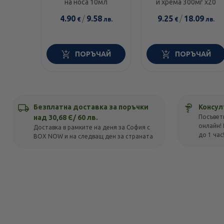
на носа 10мл
и хрема 300мг х20
4.90
/
9.58
9.25
/
18.09
€
лв.
€
лв.
ПОРЪЧАЙ
ПОРЪЧАЙ
Безплатна доставка за поръчки
Консул
над 30,68 Є/ 60 лв.
Посъвет
онлайн! 
Доставка в рамките на деня за София с
до 1 час
BOX NOW и на следващ ден за страната