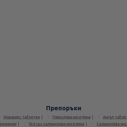
Препоръки
Новарикс таблетки
Гликолова киселина
Ангал табле
бременни
Гел със салицилова киселина
Салицилова кис