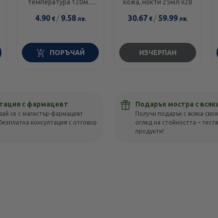
температура 120мг/
кожа, нокти 25мл х28
5мл 100мл
4.90
/
9.58
30.67
/
59.99
€
лв.
€
лв.
ПОРЪЧАЙ
ИЗЧЕРПАН
тация с фармацевт
Подарък мостра с всяк
вай се с магистър-фармацевт
Получи подарък с всяка своя
Безплатна консултация с отговор
оглед на стойността – тест
!
продукти!