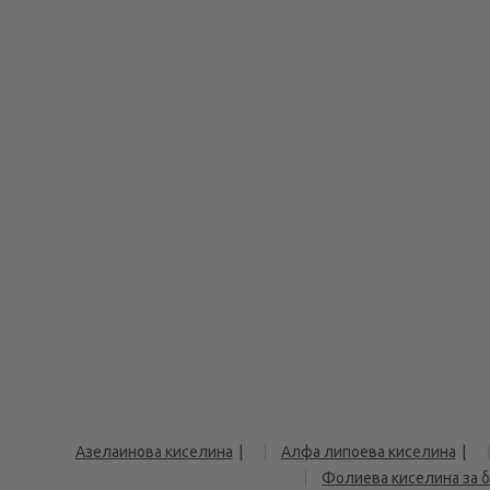
Азелаинова киселина
Алфа липоева киселина
Фолиева киселина за 