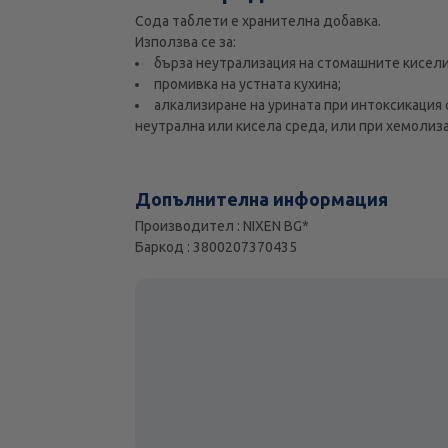
Сода таблети е хранителна добавка.
Използва се за:
бърза неутрализация на стомашните кисели
промивка на устната кухина;
алкализиране на урината при интоксикация
неутрална или кисела среда, или при хемолиза
Допълнителна информация
Производител : NIXEN BG*
Баркод : 3800207370435