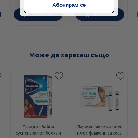
Абонирам се
ПОРЪЧАЙ
ПОРЪЧАЙ
Може да харесаш също
Панадол бейби
Парусан бюти колаген
суспензия при болка и
плюс флакони за коса,