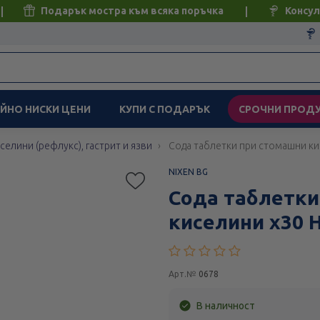
Подарък мостра към всяка поръчка
Консул
ЙНО НИСКИ ЦЕНИ
КУПИ С ПОДАРЪК
СРОЧНИ ПРОД
селини (рефлукс), гастрит и язви
Сода таблетки при стомашни ки
NIXEN BG
Сода таблетки
киселини х30 
Арт.№
0678
В наличност