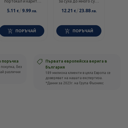
портокал и карите
за суха до много суха
диамант 300мл
и чувствителна кожа
5.11
/
9.99
12.21
/
23.88
14.0
€
лв.
€
лв.
100г
ПОРЪЧАЙ
ПОРЪЧАЙ
а поръчка
Първата европейска верига в
 покупка, без
България
вай различни
189 милиона клиенти в цяла Европа се
доверяват на нашата експертиза.
*Данни за 2023г. на Група Фьоникс