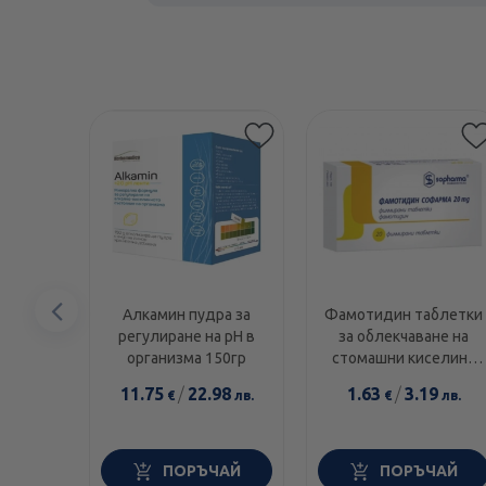
Предишен
Алкамин пудра за
Фамотидин таблетки
регулиране на рН в
за облекчаване на
елемент
организма 150гр
стомашни киселини
20мг х20 Sopharma
11.75
/
22.98
1.63
/
3.19
€
лв.
€
лв.
ПОРЪЧАЙ
ПОРЪЧАЙ