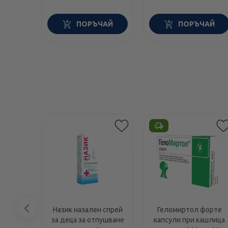
ПОРЪЧАЙ
ПОРЪЧАЙ
Предишен
Назик назален спрей
Геломиртол форте
за деца за отпушване
капсули при кашлица
елемент