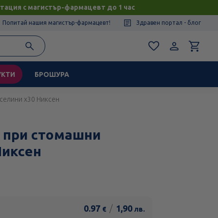
тация с магистър-фармацевт до 1 час
Попитай нашия магистър-фармацевт!
Здравен портал - блог
УКТИ
БРОШУРА
селини х30 Никсен
 при стомашни
Никсен
0.97
/
1,90
€
лв.