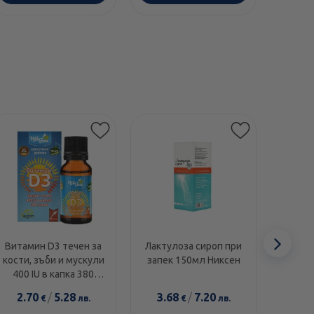
Сл
Витамин D3 течен за
Лактулоза сироп при
Глута
кости, зъби и мускули
запек 150мл Никсен
500 м
еле
400 IU в капка 380
капки Никсен
2.70
/
5.28
3.68
/
7.20
17.5
€
лв.
€
лв.