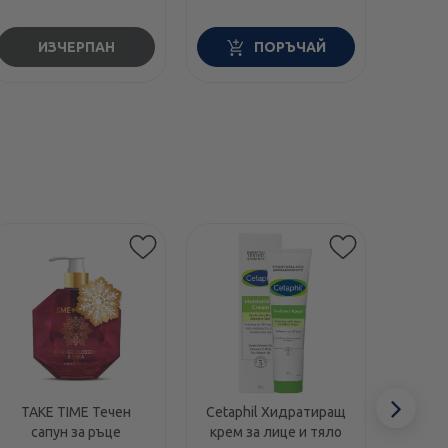
ИЗЧЕРПАН
ПОРЪЧАЙ
Етикети
Сл
TAKE TIME Течен
Cetaphil Хидратиращ
Swans
сапун за ръце
крем за лице и тяло
1000I
еле