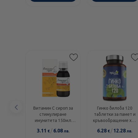
Предишен
Витамин С сироп за
Гинко билоба 120
стимулиране
таблетки за памет и
елемент
имунитета 150мл
кръвообращение х90
Никсен
Никсен
3.11
/
6.08
6.28
/
12.28
€
лв.
€
лв.