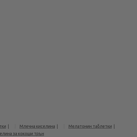
тки
Млечна киселина
Мелатонин таблетки
елина за кокоши трън