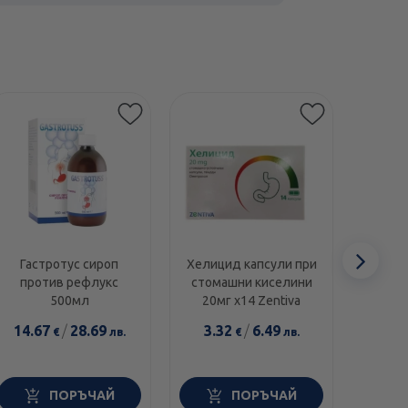
Сл
Гастротус сироп
Хелицид капсули при
Конт
против рефлукс
стомашни киселини
та
еле
500мл
20мг х14 Zentiva
кисел
при в
14.67
/
28.69
3.32
/
6.49
3.4
€
лв.
€
лв.
ПОРЪЧАЙ
ПОРЪЧАЙ