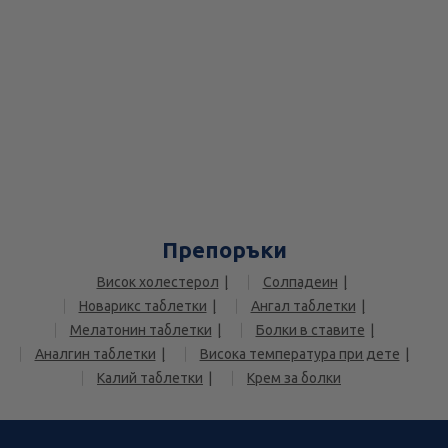
Препоръки
Висок холестерол
Солпадеин
Новарикс таблетки
Ангал таблетки
Мелатонин таблетки
Болки в ставите
Аналгин таблетки
Висока температура при дете
Калий таблетки
Крем за болки