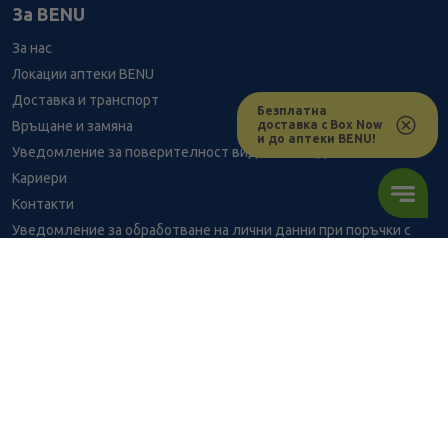
За BENU
За нас
Локации аптеки BENU
Доставка и транспорт
Безплатна
доставка с Box Now
Връщане и замяна
и до аптеки BENU!
Уведомление за поверителност видеонаблюдение
Кариери
Контакти
Уведомление за обработване на лични данни при поръчки с
доставка до аптека
BENU - Моят здравен експерт
Консултация с фармацевт
5.01
/
9,80
В наличност
€
лв.
Здравен портал - блог
Често задавани въпроси
ПОРЪЧАЙ