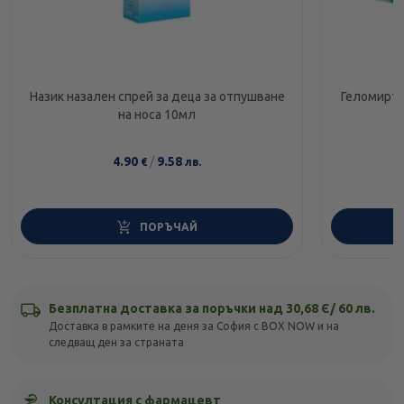
Назик назален спрей за деца за отпушване
Геломирто
на носа 10мл
4.90
/
9.58
€
лв.
ПОРЪЧАЙ
Безплатна доставка за поръчки над 30,68 Є/ 60 лв.
Доставка в рамките на деня за София с BOX NOW и на
следващ ден за страната
Консултация с фармацевт