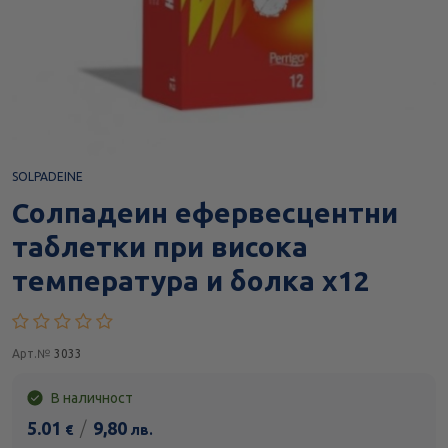
SOLPADEINE
Солпадеин ефервесцентни
таблетки при висока
температура и болка х12
Арт.№
3033
В наличност
5.01
/
9,80
€
лв.