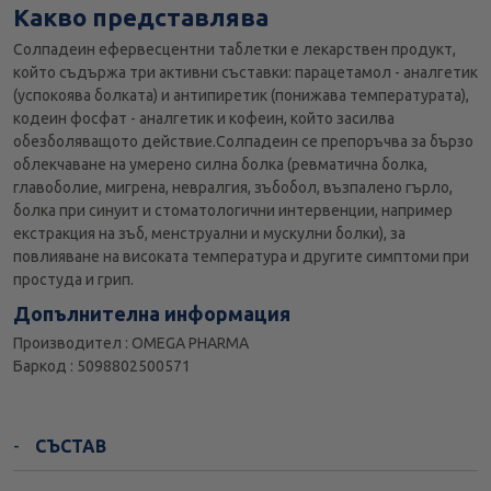
Какво представлява
Солпадеин ефервесцентни таблетки е лекарствен продукт,
който съдържа три активни съставки: парацетамол - аналгетик
(успокоява болката) и антипиретик (понижава температурата),
кодеин фосфат - аналгетик и кофеин, който засилва
обезболяващото действие.Солпадеин се препоръчва за бързо
облекчаване на умерено силна болка (ревматична болка,
главоболие, мигрена, невралгия, зъбобол, възпалено гърло,
болка при синуит и стоматологични интервенции, например
екстракция на зъб, менструални и мускулни болки), за
повлияване на високата температура и другите симптоми при
простуда и грип.
Допълнителна информация
Производител : OMEGA PHARMA
Баркод : 5098802500571
СЪСТАВ