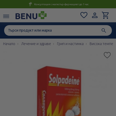
Консултация с магистър-фармацевт до 1 час
Начало
Лечение и здраве
Грип и настинка
Висока темпер