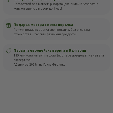
Посъветвай се с магистър-фармацевт онлайн! Безплатна
консултация с отговор до 1 час!
Подарък мостра с всяка поръчка
Получи подарък с всяка своя покупка, без оглед на
стойността – тествай различни продукти!
Първата европейска верига в България
189 милиона клиенти в цяла Европа се доверяват на нашата
експертиза.
*Данни за 2023г. на Група Фьоникс