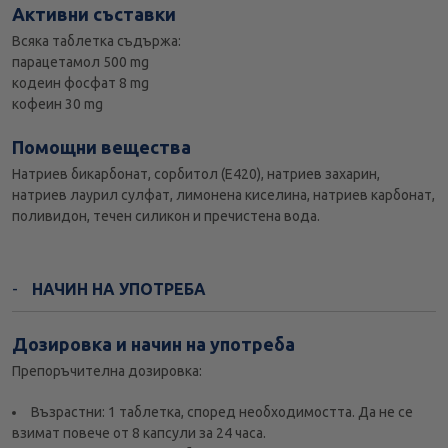
Активни съставки
Всяка таблетка съдържа:
парацетамол 500 mg
кодеин фосфат 8 mg
кофеин 30 mg
Помощни вещества
Натриев бикарбонат, сорбитол (Е420), натриев захарин,
натриев лаурил сулфат, лимонена киселина, натриев карбонат,
поливидон, течен силикон и пречистена вода.
НАЧИН НА УПОТРЕБА
Дозировка и начин на употреба
Препоръчителна дозировка:
Възрастни: 1 таблетка, според необходимостта. Да не се
взимат повече от 8 капсули за 24 часа.