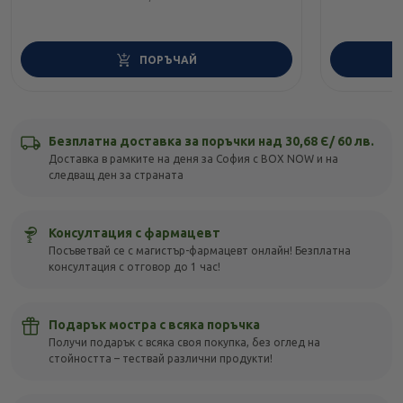
ПОРЪЧАЙ
Безплатна доставка за поръчки над 30,68 Є/ 60 лв.
Доставка в рамките на деня за София с BOX NOW и на
следващ ден за страната
Консултация с фармацевт
Посъветвай се с магистър-фармацевт онлайн! Безплатна
консултация с отговор до 1 час!
Подарък мостра с всяка поръчка
Получи подарък с всяка своя покупка, без оглед на
стойността – тествай различни продукти!