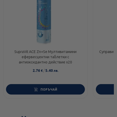
SupraVit ACE Zn+Se Мултивитамини
Суправит 
ефервесцентни таблетки с
антиоксидантно действие x20
2.76
/
5.40
€
лв.
ПОРЪЧАЙ