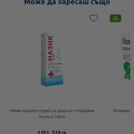
Може да харесаш също
Назик назален спрей за деца за отпушване
Геломирто
на носа 10мл
4.90
/
9.58
€
лв.