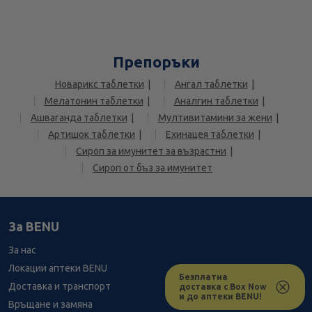
Препоръки
Новарикс таблетки
Ангал таблетки
Мелатонин таблетки
Аналгин таблетки
Ашваганда таблетки
Мултивитамини за жени
Артишок таблетки
Ехинацея таблетки
Сироп за имунитет за възрастни
Сироп от бъз за имунитет
За BENU
За нас
Локации аптеки BENU
Безплатна
Доставка и транспорт
доставка с Box Now
и до аптеки BENU!
Връщане и замяна