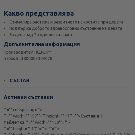
Какво представлява
Стимулира растежа и развитието на костите при децата
Поддържа доброто здравословно състояние на децата
За деца над 7-годишна възраст
Допълнителна информация
Производител : KENDY*
Баркод : 3800003304078
СЪСТАВ
Активни съставки
""="" cellspacing="">
""="" width="" 197""="" height="" 17""="">
Състав в 1
таблетка:
""="" width="" 150""="">
""="" height="" 17""="">
""="">