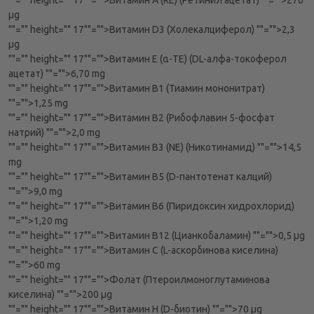
""="" height="" 17""="">Витамин А (RE) (Ретинил ацетат)
""="">270
μg
""="" height="" 17""="">Витамин D3 (Холекалциферол)
""="">2,3
μg
""="" height="" 17""="">Витамин Е (α-ТЕ) (DL-алфа-токоферол
ацетат)
""="">6,70 mg
""="" height="" 17""="">Витамин В1 (Тиамин мононитрат)
""="">1,25 mg
""="" height="" 17""="">Витамин В2 (Рибофлавин 5-фосфат
натрий)
""="">2,0 mg
""="" height="" 17""="">Витамин В3 (NE) (Никотинамид)
""="">14,5
mg
""="" height="" 17""="">Витамин В5 (D-пантотенат калций)
""="">9,0 mg
""="" height="" 17""="">Витамин В6 (Пиридоксин хидрохлорид)
""="">1,20 mg
""="" height="" 17""="">Витамин В12 (Цианкобаламин)
""="">0,5 μg
""="" height="" 17""="">Витамин С (L-аскорбинова киселина)
""="">60 mg
""="" height="" 17""="">Фолат (Птероилмоноглутаминова
киселина)
""="">200 μg
""="" height="" 17""="">Витамин Н (D-биотин)
""="">70 μg