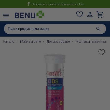
Консултация с магистър-фармацевт до 1 час
Начало
Майка и дете
Детско здраве
Мултивитамини за д