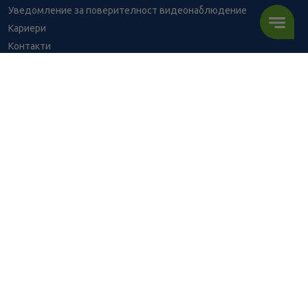
Уведомление за поверителност видеонаблюдение
Кариери
Контакти
Уведомление за обработване на лични данни при поръчки с
доставка до аптека
BENU - Моят здравен експерт
Консултация с фармацевт
Здравен портал - блог
Често задавани въпроси
ВРЪЗКИ
Изпълнителна агенция по лекарствата
Български фармацевтичен съюз
Българска асоциация на помощник-фармацевтите
Министерство на здравеопазването