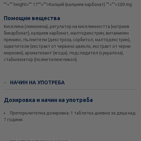
""="" height="" 17""="">Калций (калциев карбонат)
""="">200 mg
Помощни вещества
Киселина (лимонена), регулатор на киселинността (натриев
бикарбонат), калциев карбонат, малтодекстрин, витаминен
премикс, пълнители (декстроза, сорбитол, малтодекстрин),
оцветители (екстракт от червено цвекло, екстракт от черни
моркови), ароматизант (ягода), подсладител (сукралоза),
стабилизатор (полиетиленгликол).
НАЧИН НА УПОТРЕБА
Дозировка и начин на употреба
Препоръчителна дозировка: 1 таблетка дневно за деца над
7 години.