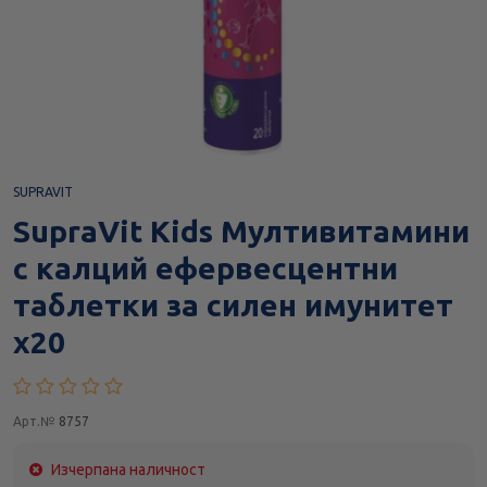
SUPRAVIT
SupraVit Kids Мултивитамини
с калций ефервесцентни
таблетки за силен имунитет
х20
Арт.№
8757
Изчерпана наличност