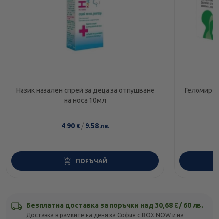
Назик назален спрей за деца за отпушване
Геломирто
на носа 10мл
4.90
/
9.58
€
лв.
ПОРЪЧАЙ
Безплатна доставка за поръчки над 30,68 Є/ 60 лв.
Доставка в рамките на деня за София с BOX NOW и на