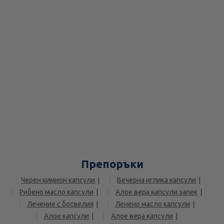
Препоръки
Черен кимион капсули
Вечерна иглика капсули
Рибено масло капсули
Алое вера капсули запек
Лечение с босвелия
Ленено масло капсули
Алое капсули
Алое вера капсули