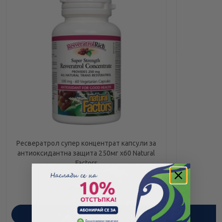
Ресвератрол супер концентрат капсули за
антиоксидантна защита 250мг x60 Natural
Factors
35.22
/
68.88
€
лв.
29.89
/
58.46
€
лв.
ПОРЪЧАЙ