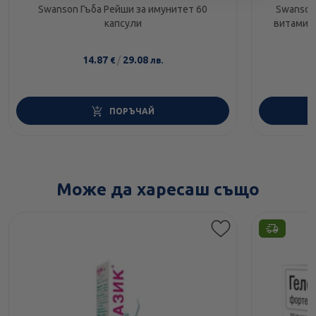
Swanson Гъба Рейши за имунитет 60
Swanson
капсули
витамин 
14.87
/
29.08
€
лв.
ПОРЪЧАЙ
Може да харесаш също