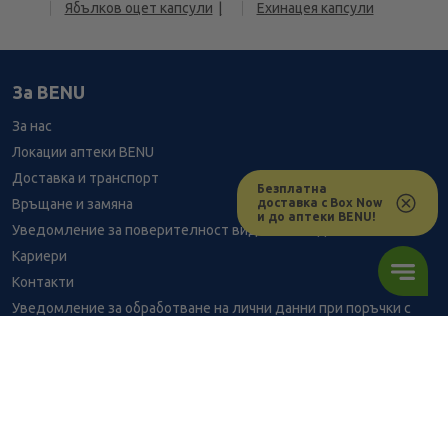
Ябълков оцет капсули
Ехинацея капсули
За BENU
За нас
Локации аптеки BENU
Доставка и транспорт
Безплатна
доставка с Box Now
Връщане и замяна
и до аптеки BENU!
Уведомление за поверителност видеонаблюдение
Кариери
Контакти
Уведомление за обработване на лични данни при поръчки с
доставка до аптека
BENU - Моят здравен експерт
Консултация с фармацевт
13.24
/
25,90
В наличност
€
лв.
Здравен портал - блог