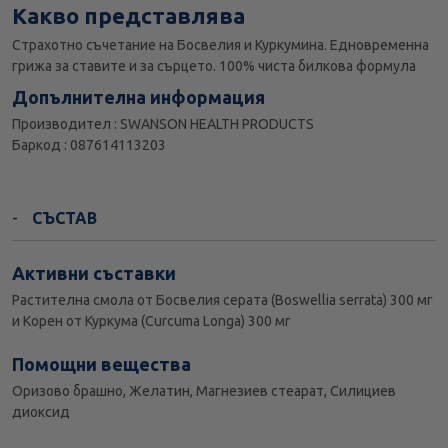
Какво представлява
Страхотно съчетание на Босвелия и Куркумина. Едновременна
грижа за ставите и за сърцето. 100% чиста билкова формула
Допълнителна информация
Производител : SWANSON HEALTH PRODUCTS
Баркод : 087614113203
СЪСТАВ
Активни съставки
Растителна смола от Босвелия серата (Boswellia serrata) 300 мг
и Корен от Куркума (Curcuma Longa) 300 мг
Помощни вещества
Оризово брашно, Желатин, Магнезиев стеарат, Силициев
диоксид