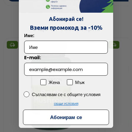
Абонирай се!
Вземи промокод за -10%
Още от тази марка
Име:
E-mail:
Пол
Жена
Мъж
Съгласявам се с общите условия
Съгласявам се с общите условия
ОБЩИ УСЛОВИЯ
Абонирам се