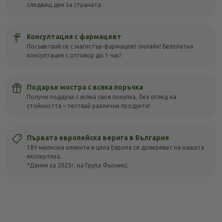
следващ ден за страната
Консултация с фармацевт
Посъветвай се с магистър-фармацевт онлайн! Безплатна
консултация с отговор до 1 час!
Подарък мостра с всяка поръчка
Получи подарък с всяка своя покупка, без оглед на
стойността – тествай различни продукти!
Първата европейска верига в България
189 милиона клиенти в цяла Европа се доверяват на нашата
експертиза.
*Данни за 2023г. на Група Фьоникс