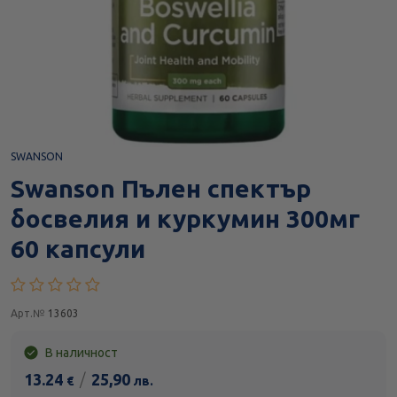
SWANSON
Swanson Пълен спектър
босвелия и куркумин 300мг
60 капсули
Арт.№
13603
В наличност
13.24
/
25,90
€
лв.