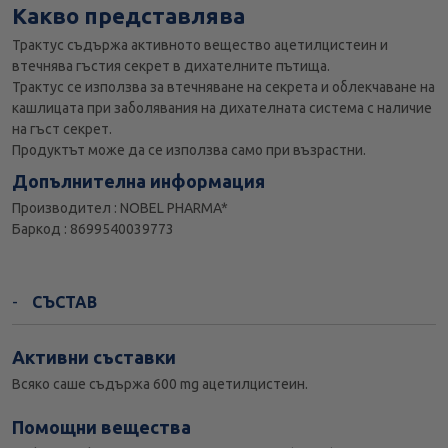
Какво представлява
Трактус съдържа активното вещество ацетилцистеин и
втечнява гъстия секрет в дихателните пътища.
Трактус се използва за втечняване на секрета и облекчаване на
кашлицата при заболявания на дихателната система с наличие
на гъст секрет.
Продуктът може да се използва само при възрастни.
Допълнителна информация
Производител : NOBEL PHARMA*
Баркод : 8699540039773
СЪСТАВ
Активни съставки
Всяко саше съдържа 600 mg ацетилцистеин.
Помощни вещества