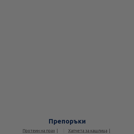
Препоръки
Протеин на прах
Хапчета за кашлица