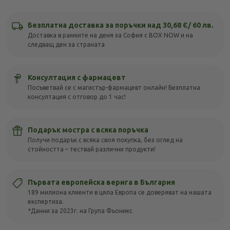
Безплатна доставка за поръчки над 30,68 Є/ 60 лв.
Доставка в рамките на деня за София с BOX NOW и на
следващ ден за страната
Консултация с фармацевт
Посъветвай се с магистър-фармацевт онлайн! Безплатна
консултация с отговор до 1 час!
Подарък мостра с всяка поръчка
Получи подарък с всяка своя покупка, без оглед на
стойността – тествай различни продукти!
Първата европейска верига в България
189 милиона клиенти в цяла Европа се доверяват на нашата
експертиза.
*Данни за 2023г. на Група Фьоникс