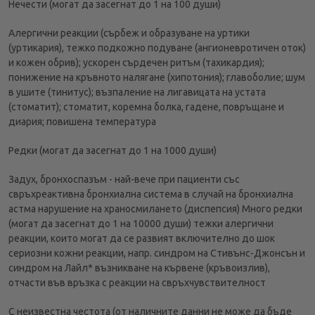
Нечести (могат да засегнат до 1 на 100 души)
Aлергични реакции (сърбеж и образуване на уртики
(уртикария), тежко подкожно подуване (ангионевротичен оток)
и кожен обрив); ускорен сърдечен ритъм (тахикардия);
понижение на кръвното налягане (хипотония); главоболие; шум
в ушите (тинитус); възпаление на лигавицата на устата
(стоматит); стоматит, коремна болка, гадене, повръщане и
диария; повишена температура
Редки (могат да засегнат до 1 на 1000 души)
Задух, бронхоспазъм - най-вече при пациенти със
свръхреактивна бронхиална система в случай на бронхиална
астма нарушение на храносмилането (диспепсия) Много редки
(могат да засегнат до 1 на 10000 души) тежки алергични
реакции, които могат да се развият включително до шок
сериозни кожни реакции, напр. синдром на Стивънс-Джонсън и
синдром на Лайл* възникване на кървене (кръвоизлив),
отчасти във връзка с реакции на свръхчувствителност
С неизвестна честота (от наличните данни не може да бъде