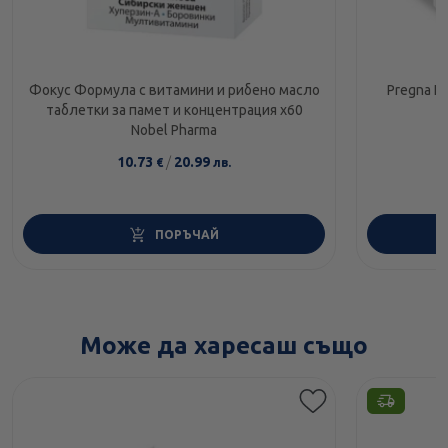
Фокус Формула с витамини и рибено масло
Pregna F
таблетки за памет и концентрация х60
Nobel Pharma
10.73
/
20.99
€
лв.
ПОРЪЧАЙ
Може да харесаш също