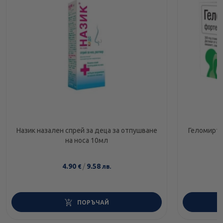
Назик назален спрей за деца за отпушване
Геломирто
на носа 10мл
4.90
/
9.58
€
лв.
ПОРЪЧАЙ