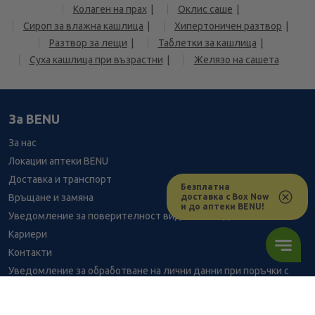
Колаген на прах
Оклис саше
Сироп за влажна кашлица
Хипертоничен разтвор
Разтвор за лещи
Таблетки за кашлица
Суха кашлица при възрастни
Желязо на сашета
За BENU
За нас
Локации аптеки BENU
Доставка и транспорт
Безплатна
доставка с Box Now
Връщане и замяна
и до аптеки BENU!
Уведомление за поверителност видеонаблюдение
Кариери
Контакти
Уведомление за обработване на лични данни при поръчки с
доставка до аптека