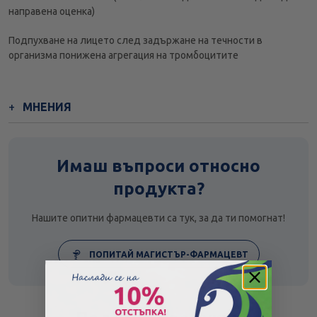
направена оценка)
Подпухване на лицето след задържане на течности в
организма понижена агрегация на тромбоцитите
МНЕНИЯ
Имаш въпроси относно
продукта?
Нашите опитни фармацевти са тук, за да ти помогнат!
ПОПИТАЙ МАГИСТЪР-ФАРМАЦЕВТ