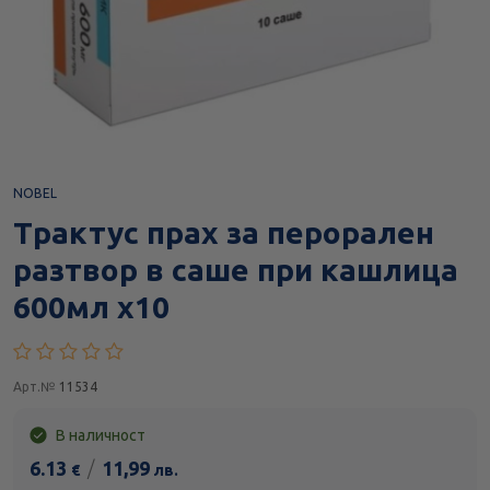
NOBEL
Трактус прах за перорален
разтвор в саше при кашлица
600мл х10
Арт.№
11534
В наличност
6.13
/
11,99
€
лв.