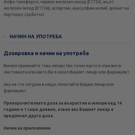
Aлфа-токоферол, червен железен оксид (E172ii), жълт
железен оксид (E172iii), аспартам, ацесулфам калий, аромат на
портокал, сорбитол.
НАЧИН НА УПОТРЕБА
Дозировка и начин на употреба
Винаги приемайте това лекарство точно както е описано в
листовката или както Ви е казал Вашият лекар или фармацевт.
Ако не сте сигурни в нещо, попитайте Вашия лекар или
фармацевт.
Препоръчителната доза за възрастни и юноши над 14
години е 1 саше дневно, освен ако Вашият лекар е
предписал друга доза.
Начин на приложение