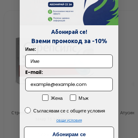
Подобни продукти
Абонирай се!
Вземи промокод за -10%
Име:
E-mail:
Пол
Жена
Мъж
Съгласявам се с общите условия
Съгласявам се с общите условия
Стрепсилс Интензив Мед и Евкалипт без
Атусин 
захар 16 таблетки
ОБЩИ УСЛОВИЯ
Абонирам се
5.82
/
11.38
€
лв.