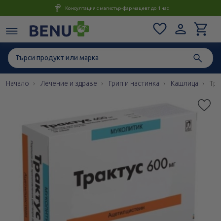
Консултация с магистър-фармацевт до 1 час
Начало
Лечение и здраве
Грип и настинка
Кашлица
Тра