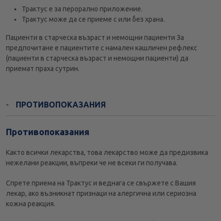
Трактус е за перорално приложение.
Трактус може да се приеме с или без храна.
Пациенти в старческа възраст и немощни пациенти За
предпочитане е пациентите с намален кашличен рефлекс
(пациенти в старческа възраст и немощни пациенти) да
приемат праха сутрин.
ПРОТИВОПОКАЗАНИЯ
Противопоказания
Както всички лекарства, това лекарство може да предизвика
нежелани реакции, въпреки че не всеки ги получава.
Спрете приема на Трактус и веднага се свържете с Вашия
лекар, ако възникнат признаци на алергична или сериозна
кожна реакция.