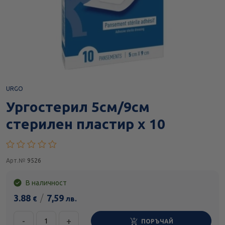
URGO
Ургостерил 5см/9см
стерилен пластир х 10
Арт.№
9526
В наличност
3.88
/
7,59
€
лв.
-
+
ПОРЪЧАЙ