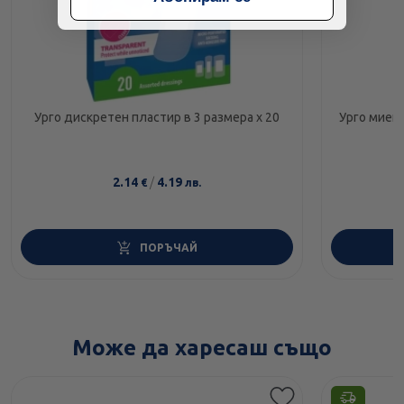
Урго дискретен пластир в 3 размера х 20
Урго миещ 
2.14
/
4.19
€
лв.
ПОРЪЧАЙ
Може да харесаш също