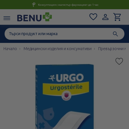
Консултация с магистър-фармацевт до 1 час
Начало
Медицински изделия и консумативи
Превързочни ма