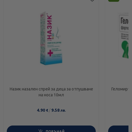
Назик назален спрей за деца за отпушване
Геломирто
на носа 10мл
4.90
/
9.58
€
лв.
ПОРЪЧАЙ