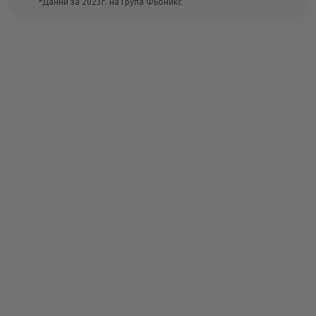
*Данни за 2023г. на Група Фьоникс