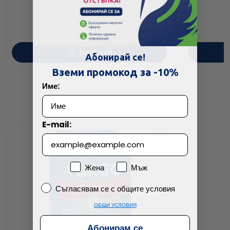
7.61
/
14.88
€
лв.
ПОРЪЧАЙ
Абонирай се!
Вземи промокод за -10%
Име:
Още от тази марка
E-mail:
Пол
Жена
Мъж
Съгласявам се с общите условия
Съгласявам се с общите условия
ОБЩИ УСЛОВИЯ
Абонирам се