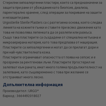
Стерилни хипоалергенни пластири, които са предназначени за
защита при рани от убождания като биопсия, диализа,
парентерално хранене, след операции за покриване на зашити
и незашити рани.
Urgosterile Sterile Plasters са с разтегаема основа, която следва
линията на кожните гънки и ставите при всяко движение като
това не позволява лепенката да се разлепи или разкъса.
Също така пластирите са създадени от специална нетъкана и
микроаерирана материя, като това предпазва от мацерация.
Пластирите са хипоалергенни и могат да се прилагат дори и
при най-чувствителната кожа.
Пластирите ограничават опасността от поява на сепсис и е
прозрачен за рентгенови лъчи. Пластирите Ургостерил не
залепват към раната, имат много голяма продължителност на
залепване, като същевременно с това при желание се
отстраняват много лесно.
Допълнителна информация
Производител : URGO*
Баркод : 3664492018027