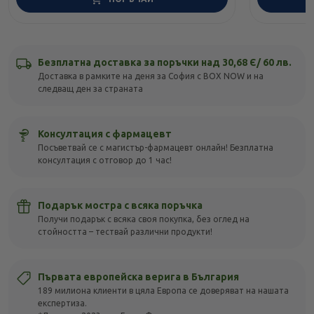
Безплатна доставка за поръчки над 30,68 Є/ 60 лв.
Доставка в рамките на деня за София с BOX NOW и на
следващ ден за страната
Консултация с фармацевт
Посъветвай се с магистър-фармацевт онлайн! Безплатна
консултация с отговор до 1 час!
Подарък мостра с всяка поръчка
Получи подарък с всяка своя покупка, без оглед на
стойността – тествай различни продукти!
Първата европейска верига в България
189 милиона клиенти в цяла Европа се доверяват на нашата
експертиза.